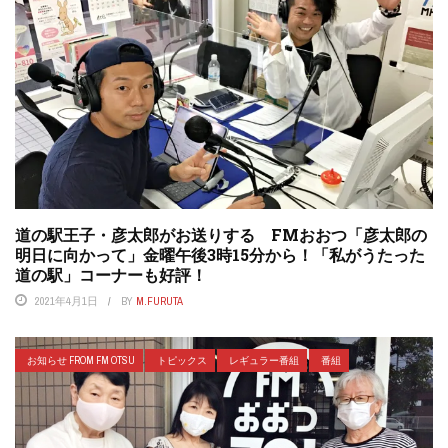
道の駅王子・彦太郎がお送りする FMおおつ「彦太郎の
明日に向かって」金曜午後3時15分から！「私がうたった
道の駅」コーナーも好評！
2021年4月1日
BY
M.FURUTA
お知らせ FROM FM OTSU
トピックス
レギュラー番組
番組