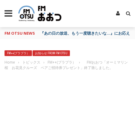
FM OTSU NEWS
FM おおつ、聴き逃し番組配信サービス「shelfs」を
FM++(プラプラ）
お知らせ FROM FM OTSU
Home
›
トピックス
›
FM++(プラプラ）
›
FMおおつ「オーミマリン
桜 お花見クルーズ ペアご招待券プレゼント」終了致しました。