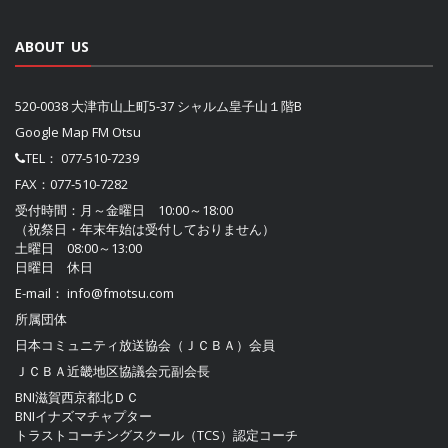
ABOUT US
520-0038 大津市山上町5-37 シャルム皇子山１階B
Google Map FM Otsu
TEL：
077-510-7239
FAX：077-510-7282
受付時間：月～金曜日 10:00～18:00
（祝祭日・年末年始は受付しておりません）
土曜日 08:00～13:00
日曜日 休日
E-mail：
info@fmotsu.com
所属団体
日本コミュニティ放送協会（ＪＣＢＡ）
会員
ＪＣＢＡ近畿地区協議会
元副会長
BNI滋賀西京都北ＤＣ
BNIイナズマチャプター
トラストコーチングスクール（TCS）認定コーチ