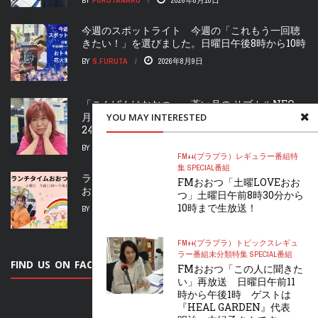
BY
FURUTANARU
2026年8月10日
今週のスポットライト 今週の「これもう一回聴
きたい！」を選びました。日曜日午後8時から10時
BY
S.FURUTA
2026年8月9日
「こんばんはおおつ 蒼い月の サブカルNEO」
月曜午後6時から8時まで放送！再放送 22時から
YOU MAY INTERESTED
24時 開始！
BY
FURUTANARU
2026年8月9日
FM++(プラプラ）
レギュラー番組
特
集 SPECIAL
番組
ランチタイムおおつ」火曜日 橋本恵里奈さんが
FMおおつ「土曜LOVEおお
お届け！うふふと一緒に笑いましょう!
つ」土曜日午前8時30分から
10時まで生放送！
BY
FURUTANARU
2026年8月9日
FM++(プラプラ）
トピックス
レギュ
ラー番組
未分類
特集 SPECIAL
番組
FIND US ON FACEBOOK
FMおおつ「この人に聞きた
い」再放送 日曜日午前11
時から午後1時 ゲストは
『HEAL GARDEN』代表