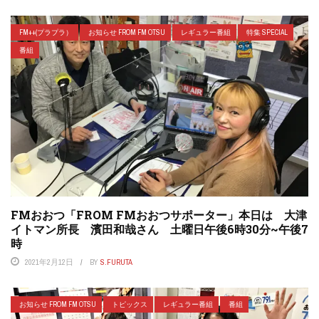
FM++(プラプラ）
お知らせ FROM FM OTSU
レギュラー番組
特集 SPECIAL
番組
FMおおつ「FROM FMおおつサポーター」本日は 大津
イトマン所長 濱田和哉さん 土曜日午後6時30分~午後7
時
2021年2月12日
BY
S.FURUTA
お知らせ FROM FM OTSU
トピックス
レギュラー番組
番組