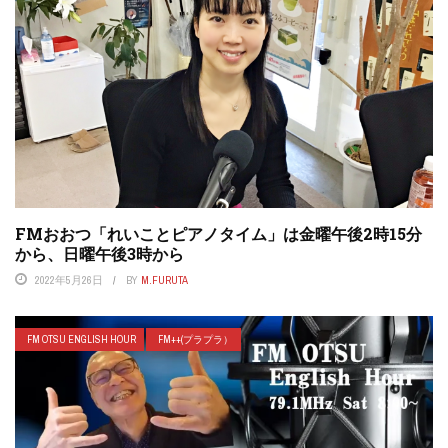
FMおおつ「れいことピアノタイム」は金曜午後2時15分
から、日曜午後3時から
2022年5月26日
BY
M.FURUTA
FM OTSU ENGLISH HOUR
FM++(プラプラ）