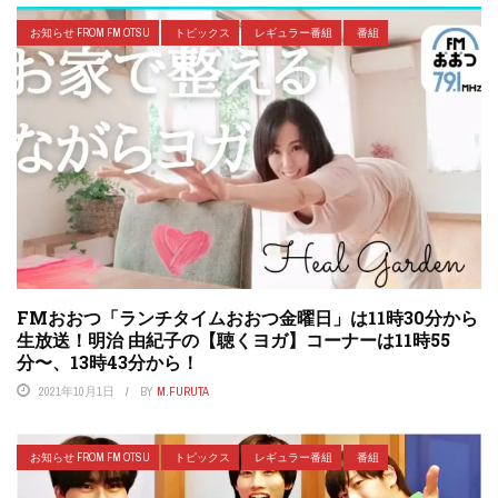
お知らせ FROM FM OTSU
トピックス
レギュラー番組
番組
FMおおつ「ランチタイムおおつ金曜日」は11時30分から
生放送！明治 由紀子の【聴くヨガ】コーナーは11時55
分〜、13時43分から！
2021年10月1日
BY
M.FURUTA
お知らせ FROM FM OTSU
トピックス
レギュラー番組
番組