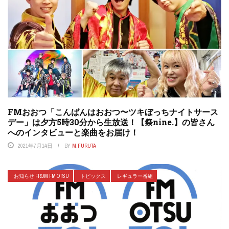
FMおおつ「こんばんはおおつ〜ツキぼっちナイトサース
デー」は夕方5時30分から生放送！【祭nine.】の皆さん
へのインタビューと楽曲をお届け！
2021年7月14日
BY
M.FURUTA
お知らせ FROM FM OTSU
トピックス
レギュラー番組