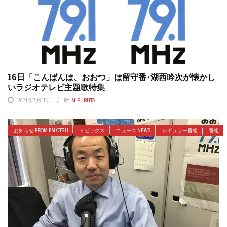
16日「こんばんは、おおつ」は留守番･湖西吟次が懐かし
いラジオテレビ主題歌特集
2021年7月15日
BY
M.FURUTA
お知らせ FROM FM OTSU
トピックス
ニュース NEWS
レギュラー番組
番組