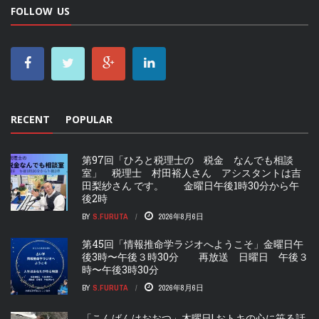
FOLLOW US
RECENT
POPULAR
第97回「ひろと税理士の 税金 なんでも相談
室」 税理士 村田裕人さん アシスタントは吉
田梨紗さん です。 金曜日午後1時30分から午
後2時
BY
S.FURUTA
2026年8月6日
第45回「情報推命学ラジオへようこそ」金曜日午
後3時〜午後３時30分 再放送 日曜日 午後３
時〜午後3時30分
BY
S.FURUTA
2026年8月6日
「こんばんはおおつ」木曜日! おトキの心に笹る話