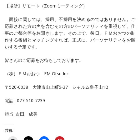
【場所】リモート（
Zoom
ミーティング）
面接に関しては、採用、不採用を決めるのではありません。ご
応募された方の声を含むその方のパーソナリティを重視して、仕
事のご都合等をお聞きします。その上で、後日、ＦＭおおつの制
作する番組とマッチングすれば、正式に、パーソナリティをお願
いする予定です。
皆さんのご応募をお待ちしております。
（株）ＦＭおおつ
FM Otsu Inc.
〒
520-0038
大津市山上町
5-37
シャルム皇子山
1B
電話
: 077-510-7239
担当
:
古田 成美
共有: