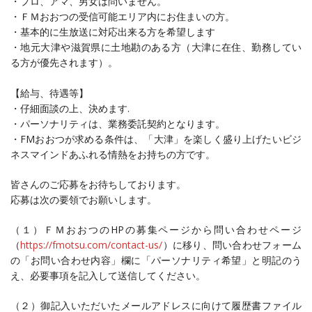
・プロ、アマ、男女は問いません。
・ＦＭおおつの受信可能エリア内にお住まいの方。
・基本的に生放送に対応出来る方を希望します
・地元大津や滋賀県に土地勘のある方（大津に在住、勤務してい
る方が優先されます）。
【給与、待遇等】
・仔細面談の上、決めます
.
・パーソナリティは、業務委託契約となります。
・
FM
おおつが求める条件は、「大津」を楽しく盛り上げたいビジ
ネスマインドあふれる情熱をお持ちの方です。
皆さんのご応募をお待ちしております。
応募は次の要領でお願いします。
（１）ＦＭおおつの
HP
の募集ページから問い合わせページ
（
https://fmotsu.com/contact-us/
）に移り、問い合わせフォーム
の「お問い合わせ内容」欄に「パーソナリティ希望」と明記のう
え、必要事項を記入して送信してください。
（２）御記入いただいたメールアドレスに向けて履歴書ファイル