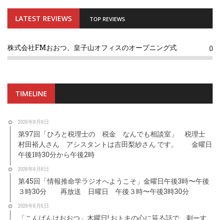
LATEST REVIEWS
TOP REVIEWS
株式会社FMおおつ、皇子山オフィスのオープニング式
0
TIMELINE
2026年8月6日
第97回「ひろと税理士の 税金 なんでも相談室」 税理士
村田裕人さん アシスタントは吉田梨紗さん です。 金曜日
午後1時30分から午後2時
2026年8月6日
第45回「情報推命学ラジオへようこそ」金曜日午後3時〜午後
３時30分 再放送 日曜日 午後３時〜午後3時30分
2026年8月5日
「こんばんはおおつ」木曜日! おトキの心に笹る話で、刺ーす