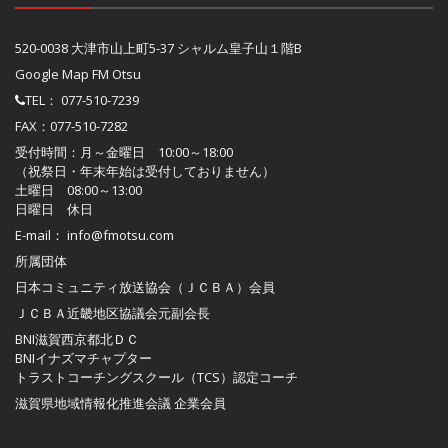
520-0038 大津市山上町5-37 シャルム皇子山１階B
Google Map FM Otsu
TEL：
077-510-7239
FAX：077-510-7282
受付時間：月～金曜日 10:00～18:00
（祝祭日・年末年始は受付しておりません）
土曜日 08:00～13:00
日曜日 休日
E-mail：
info@fmotsu.com
所属団体
日本コミュニティ放送協会（ＪＣＢＡ）
会員
ＪＣＢＡ近畿地区協議会
元副会長
BNI滋賀西京都北ＤＣ
BNIイナズマチャプター
トラストコーチングスクール（TCS）認定コーチ
滋賀県地域情報化推進会議
企業会員