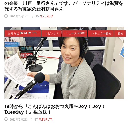
の会長 川戸 良行さん」です。パーソナリティは滋賀を
旅する写真家の辻村耕司さん
2023年4月15日
BY
S.FURUTA
お知らせ FROM FM OTSU
トピックス
ニュース NEWS
レギュラー番組
番組
18時から『こんばんはおおつ火曜〜Joy！Joy！
Tuesday！』生放送！
2022年5月2日
BY
M.FURUTA