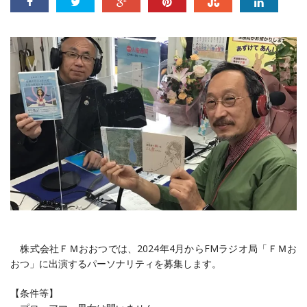
株式会社ＦＭおおつでは、
2024
年
4
月から
FM
ラジオ局「ＦＭお
おつ」に出演するパーソナリティを募集します。
【条件等】