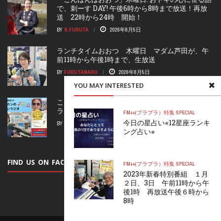
で、刺ーす DAY! 午後6時から8時まで放送！再放
送 22時から24時 開始！
BY
S.FURUTA
2026年8月5日
ランチタイムおおつ 木曜日 マダム芦田が、午
前11時から午後1時まで、生放送
BY
FURUTANARU
2026年8月5日
YOU MAY INTERESTED
こんばんはおおつ 水曜日 “ヒラカンのすいすい
ラジオ” 午後6時スタート！2時間生放送！！
FM++(プラプラ）
特集 SPECIAL
今日の星占い⭐︎12星座ランキ
BY
FURUTANARU
2026年8月4日
ング占い⭐︎
FIND US ON FACEBOOK
FM++(プラプラ）
特集 SPECIAL
2023年新春特別番組 １月
２日、3日 午前11時から午
後1時 再放送午後６時から
8時