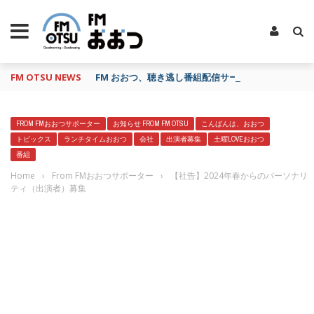
FM OTSU NEWS
FM おおつ、聴き逃し番組配信サービス「shelfs」
FROM FMおおつサポーター
お知らせ FROM FM OTSU
こんばんは、おおつ
トピックス
ランチタイムおおつ
会社
出演者募集
土曜LOVEおおつ
番組
Home
›
From FMおおつサポーター
›
【社告】2024年春からのパーソナリ
ティ（出演者）募集