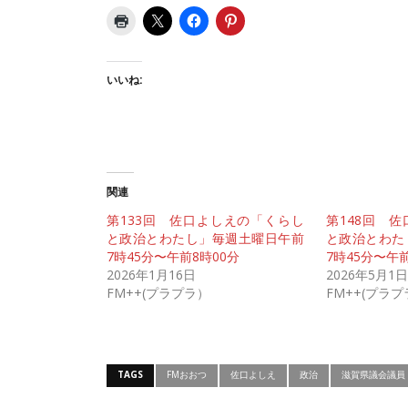
いいね:
関連
第133回 佐口よしえの「くらし
第148回 
と政治とわたし」毎週土曜日午前
と政治とわた
7時45分〜午前8時00分
7時45分〜午前
2026年1月16日
2026年5月1日
FM++(プラプラ）
FM++(プラ
TAGS
FMおおつ
佐口よしえ
政治
滋賀県議会議員