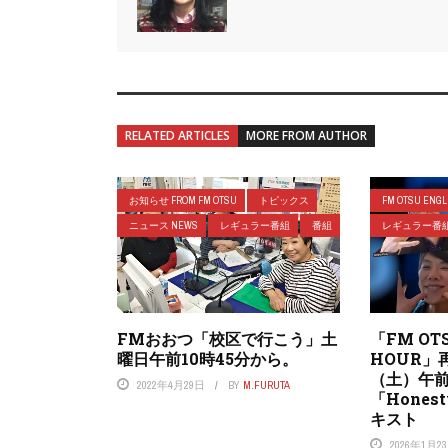
RELATED ARTICLES
MORE FROM AUTHOR
お知らせ FROM FM OTSU
トピックス
FM OTSU ENGL
ニュース NEWS
レギュラー番組
番組
レギュラー番
FMおおつ「校区で行こう」土
「FM OTS
曜日午前10時45分から。
HOUR」
（土）午前
2022年4月29日
BY
M.FURUTA
「Honesty
キスト
2026年1月2