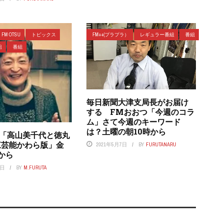
FM OTSU
トピックス
FM++(プラプラ）
レギュラー番組
番組
組
番組
毎日新聞大津支局長がお届け
する FMおおつ「今週のコラ
ム」さて今週のキーワード
は？土曜の朝10時から
つ「高山美千代と徳丸
江芸能かわら版」金
2021年5月7日
BY
FURUTANARU
から
4日
BY
M.FURUTA