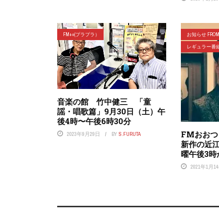
FM++(プラプラ）
お知らせ FROM 
レギュラー番
音楽の館 竹中健三 「童
謡・唱歌篇」9月30日（土）午
後4時〜午後6時30分
FMおお
2023年9月29日
BY
S.FURUTA
新作の近
曜午後3時
2021年1月1