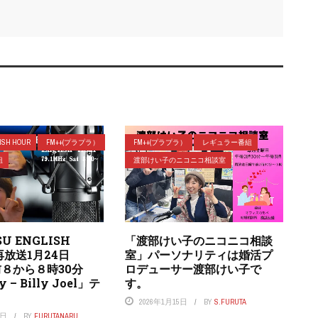
ISH HOUR
FM++(プラプラ）
FM++(プラプラ）
レギュラー番組
組
渡部けい子のニコニコ相談室
U ENGLISH
「渡部けい子のニコニコ相談
再放送1月24日
室」パーソナリティは婚活プ
８から８時30分
ロデューサー渡部けい子で
 – Billy Joel」テ
す。
2026年1月15日
BY
S.FURUTA
3日
BY
FURUTANARU