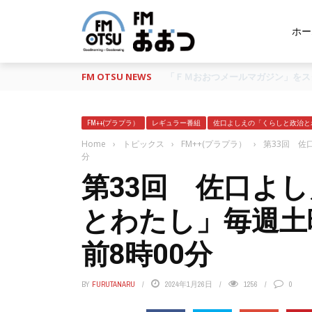
ホー
FM OTSU NEWS
『あの日の放送、もう一度聴きたい
FM++(プラプラ）
レギュラー番組
佐口よしえの「くらしと政治と
Home
›
トピックス
›
FM++(プラプラ）
›
第33回 佐
分
第33回 佐口よ
とわたし」毎週土
前8時00分
BY
FURUTANARU
2024年1月26日
1256
0