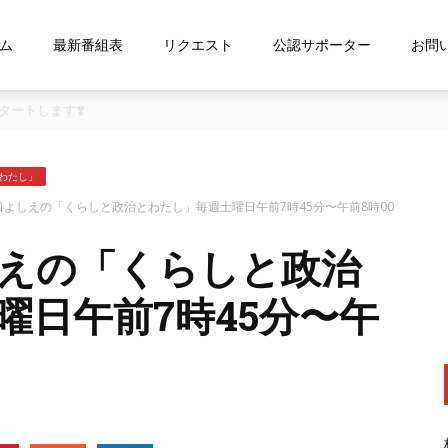
ム
最新番組表
リクエスト
公認サポーター
お問
な…』にお応え！FMおおつ ポッドキャスト配信中！
わたし」
口よしえの「くらしと政治とわたし」毎週土曜日午前7時45分〜午前8時00
しえの「くらしと政治
曜日午前7時45分〜午