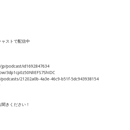
キャストで配信中
m/jp/podcast/id1692847634
show/3dp1cp0z50NlIEFS7ShIDC
jp/podcasts/21202a0b-4a3e-46c9-b51f-5dc943938154
＊
お聞きください！