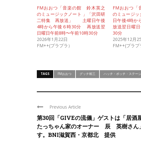
FMおおつ「音楽の館 鈴木英之
FMおおつ「
のミュージックノート 」「沢田研
のミュージッ
二特集 再放送」 土曜日午後
日午後4時か
4時から午後６時30分 再放送翌
放送翌日曜日
日曜日午前8時〜午前10時30分
30分
2026年1月22日
2025年12月2
FM++(プラプラ）
FM++(プラ
TAGS
FMおおつ
グッチ裕三
ハッチ・ポッチ・ステー
Previous Article
第30回「GIVEの流儀」ゲストは「居
たっちゃん家のオーナー 辰 英樹さん
す。BNI滋賀西・京都北 提供