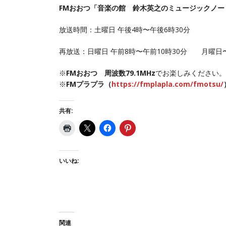
FMおおつ「音楽の館 鈴木英之のミュージックノー
放送時間：土曜日 午後4時〜午後6時30分
再放送：日曜日 午前8時〜午前10時30分 月曜日
※
FMおおつ 周波数79.1MHz
でお楽しみください。
※
FMプラプラ（
https://fmplapla.com/fmotsu/
共有:
いいね:
関連