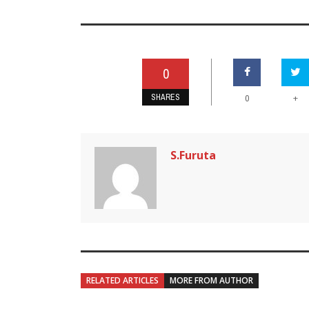
0
SHARES
+
0
S.Furuta
RELATED ARTICLES
MORE FROM AUTHOR