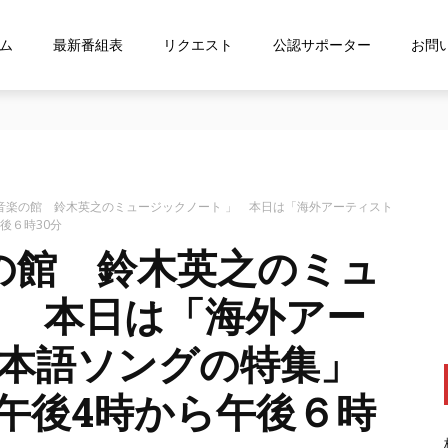
ム
最新番組表
リクエスト
公認サポーター
お問
な…』にお応え！FMおおつ ポッドキャスト配信中！
音楽の館 鈴木英之のミュージックノート 」 本日は「海外アーティスト
後６時30分
の館 鈴木英之のミュ
」 本日は「海外アー
本語ソングの特集」
午後4時から午後６時