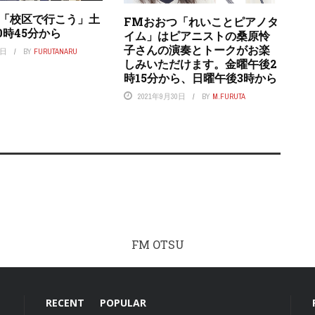
つ「校区で行こう」土
FMおおつ「れいことピアノタ
0時45分から
イム」はピアニストの桑原怜
子さんの演奏とトークがお楽
7日
BY
FURUTANARU
しみいただけます。金曜午後2
時15分から、日曜午後3時から
2021年9月30日
BY
M.FURUTA
FM OTSU
RECENT
POPULAR