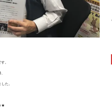
。
です。
勝、
ました。
★★