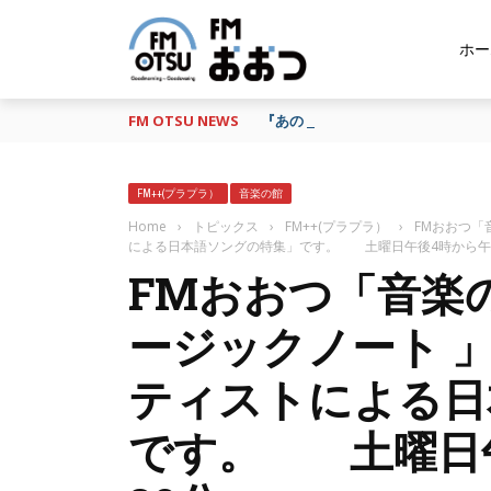
ホー
FM OTSU NEWS
『あの日の放送、もう一度聴きたい
FM++(プラプラ）
音楽の館
Home
›
トピックス
›
FM++(プラプラ）
›
FMおおつ「
による日本語ソングの特集」です。 土曜日午後4時から午
FMおおつ「音楽
ージックノート 
ティストによる日
です。 土曜日