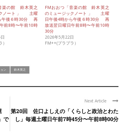
音楽の館 鈴木英之
FMおおつ「音楽の館 鈴木英之
クノート 」 土曜
のミュージックノート 」 土曜
ら午後６時30分 再
日午後4時から午後６時30分 再
午前8時〜午前10時
放送翌日曜日午前8時〜午前10時
30分
5日
2026年5月22日
プラ）
FM++(プラプラ）
ション
鈴木英之
Next Article
酒屋
第20回 佐口よしえの「くらしと政治とわた
」で
し」毎週土曜日午前7時45分〜午前8時00分