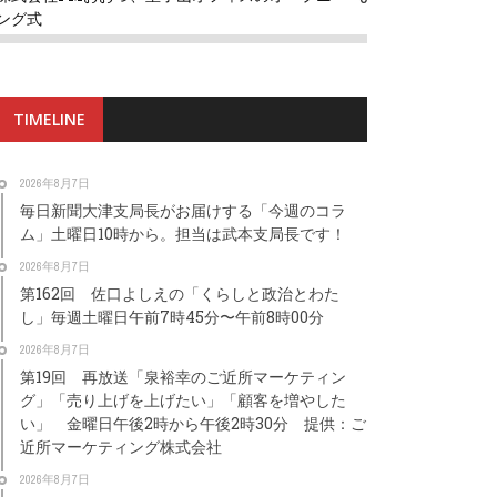
ング式
TIMELINE
2026年8月7日
毎日新聞大津支局長がお届けする「今週のコラ
ム」土曜日10時から。担当は武本支局長です！
2026年8月7日
第162回 佐口よしえの「くらしと政治とわた
し」毎週土曜日午前7時45分〜午前8時00分
2026年8月7日
第19回 再放送「泉裕幸のご近所マーケティン
グ」「売り上げを上げたい」「顧客を増やした
い」 金曜日午後2時から午後2時30分 提供：ご
近所マーケティング株式会社
2026年8月7日