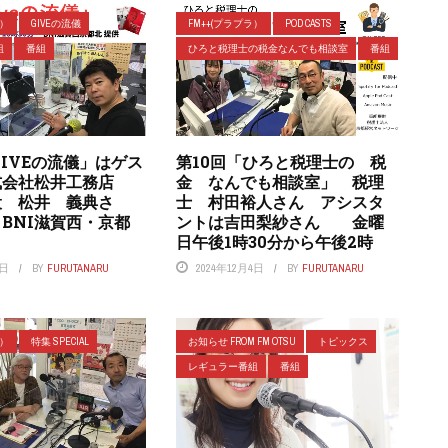
ラ）
GIVEの流儀
FM++(プラプラ）
POD CASTS
組
番組
ひろと税理士の税金なんでも相談室
番組
GIVEの流儀」はゲス
第10回「ひろと税理士の 税
式会社松井工務店
金 なんでも相談室」 税理
役 松井 義典さ
士 村田裕人さん アシスタ
BNI滋賀西・京都
ントは吉田梨紗さん 金曜
日午後1時30分から午後2時
1日
BY
FURUTANARU
2024年12月4日
BY
FURUTANARU
ラ）
特集 SPECIAL
お知らせ FROM FM OTSU
トピックス
レギュラー番組
番組