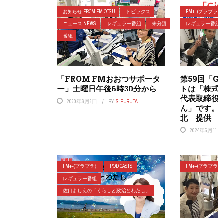
お知らせ FROM FM OTSU
トピックス
FM++(プラプ
ニュース NEWS
レギュラー番組
未分類
レギュラー番
番組
「FROM FMおおつサポータ
第59回「
ー」土曜日午後6時30分から
トは「株
代表取締
2020年6月6日
BY
S.FURUTA
ん」です。
北 提供
2024年5月1
FM++(プラプラ）
POD CASTS
FM++(プラプ
レギュラー番組
佐口よしえの「くらしと政治とわたし」