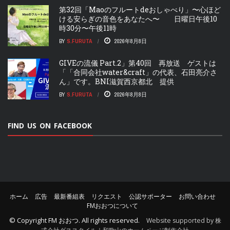
第32回「Maoのフルートdeおしゃべり」〜心ほど
ける安らぎの音色をあなたへ〜 日曜日午後10
時30分〜午後11時
BY
S.FURUTA
2026年8月8日
GIVEの流儀 Part.2」第40回 再放送 ゲストは
「「合同会社water&craft」の代表、石田亮介さ
ん」です。BNI滋賀西京都北 提供
BY
S.FURUTA
2026年8月8日
FIND US ON FACEBOOK
ホーム
広告
最新番組表
リクエスト
公認サポーター
お問い合わせ
FMおおつについて
© Copyright
FM おおつ
. All rights reserved.
Website supported by 株