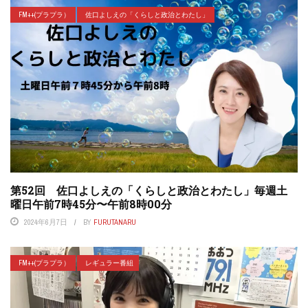
FM++(プラプラ）
佐口よしえの「くらしと政治とわたし」
第52回 佐口よしえの「くらしと政治とわたし」毎週土
曜日午前7時45分〜午前8時00分
2024年6月7日
BY
FURUTANARU
FM++(プラプラ）
レギュラー番組