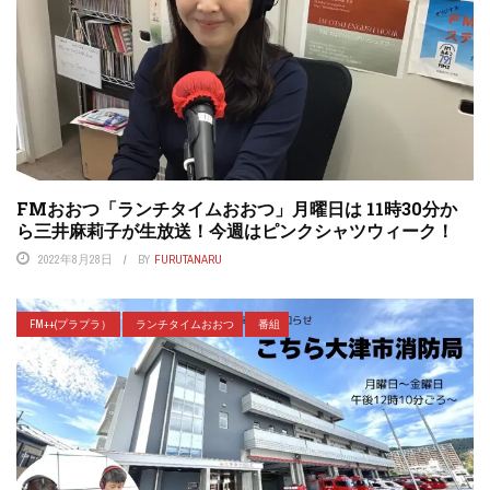
FMおおつ「ランチタイムおおつ」月曜日は 11時30分か
ら三井麻莉子が生放送！今週はピンクシャツウィーク！
2022年8月28日
BY
FURUTANARU
FM++(プラプラ）
ランチタイムおおつ
番組