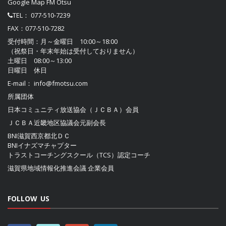
Google Map FM Otsu
TEL：
077-510-7239
FAX：077-510-7282
受付時間：月～金曜日 10:00～18:00
（祝祭日・年末年始は受付しておりません）
土曜日 08:00～13:00
日曜日 休日
E-mail：
info@fmotsu.com
所属団体
日本コミュニティ放送協会（ＪＣＢＡ）
会員
ＪＣＢＡ近畿地区協議会
元副会長
BNI滋賀西京都北ＤＣ
BNIイナズマチャプター
トラストコーチングスクール（TCS）認定コーチ
滋賀県地域情報化推進会議
企業会員
FOLLOW US