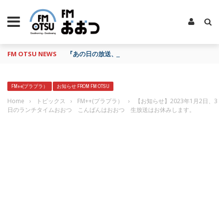
FM OTSU NEWS
『あの日の放送、もう一度聴きたいな…』にお応え！
FM++(プラプラ）
お知らせ FROM FM OTSU
Home
›
トピックス
›
FM++(プラプラ）
›
【お知らせ】2023年1月2日、3
日のランチタイムおおつ こんばんはおおつ 生放送はお休みします。