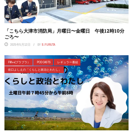
「こちら大津市消防局」月曜日〜金曜日 午後12時10分
ごろ〜
2025年5月12日
BY
S.FURUTA
FM++(プラプラ）
POD CASTS
レギュラー番組
佐口よしえの「くらしと政治とわたし」