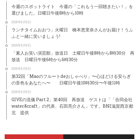
今週のスポットライト 今週の「これもう一回聴きたい！」を
選びました。日曜日午後8時から10時
2026年8月9日
ランチタイムおおつ」火曜日 橋本恵里奈さんがお届け！うふ
ふと一緒に笑いましょう!
2026年8月8日
「素人お笑い演芸館」放送日 土曜日午後8時から8時30分 再
放送 日曜日午後6時から6時30分
2026年8月8日
第32回「Maoのフルートdeおしゃべり」〜心ほどける安らぎ
の音色をあなたへ〜 日曜日午後10時30分〜午後11時
2026年8月8日
GIVEの流儀 Part.2」第40回 再放送 ゲストは「「合同会社
water&craft」の代表、石田亮介さん」です。BNI滋賀西京都
北 提供