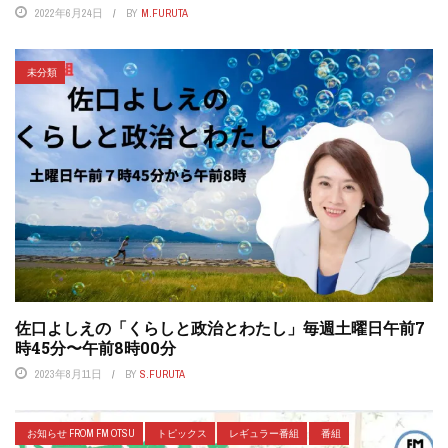
2022年6月24日
BY
M.FURUTA
未分類
佐口よしえの「くらしと政治とわたし」毎週土曜日午前7
時45分〜午前8時00分
2023年8月11日
BY
S.FURUTA
お知らせ FROM FM OTSU
トピックス
レギュラー番組
番組