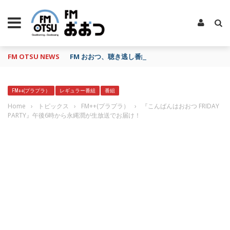
FM OTSU NEWS
FM おおつ、聴き逃し番組配信サービス「shelfs」
FM++(プラプラ）
レギュラー番組
番組
Home
›
トピックス
›
FM++(プラプラ）
›
『こんばんはおおつ FRIDAY
PARTY』午後6時から永縄潤が生放送でお届け！