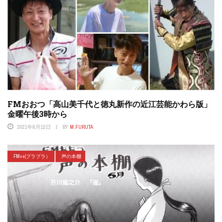
FMおおつ「高山美千代と徳丸新作の近江芸能かわら版」
金曜午後3時から
2021年8月12日
BY
M.FURUTA
FM++(プラプラ）
声の本棚