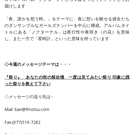
届けします
「夜、誰かを想う時。」をテーマに、夜に想いを馳せる彼女たち
のダンサンブルなガールズナンバーを中心に構成。アルバムタイ
トルにある「ノクターナル」は夜行性や夜咲き（の花）を意味
し、また一方で「星時計」といった意味を持っています
◇
今週のメッセージテーマは・・・
『祭り』 あなたの街の祭自慢 一度は見てみたい祭り 印象に残
った祭りを教えて下さい
◇メッセージの送り先は···
Mail: ban@fmotsu.com
Fax:(077)510-7282