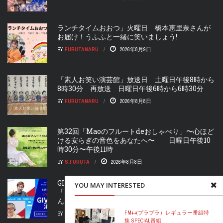
ランチタイムおおつ」火曜日 橋本恵里奈さんが
お届け！うふふと一緒に笑いましょう!
BY
FURUTANARU
2026年8月9日
「素人お笑い演芸館」放送日 土曜日午後8時から
8時30分 再放送 日曜日午後6時から6時30分
BY
FURUTANARU
2026年8月8日
第32回「Maoのフルートdeおしゃべり」〜心ほど
ける安らぎの音色をあなたへ〜 日曜日午後10
時30分〜午後11時
BY
S.FURUTA
2026年8月8日
GIVEの流儀 Part.2」第40回 再放送 ゲストは
YOU MAY INTERESTED
「「合同会社water&craft」の代表、石田亮介さ
ん」です。BNI滋賀西京都北 提供
FM++(プラプラ）
レギュラー番組
特
BY
S.FURUTA
2026年8月8日
集 SPECIAL
番組