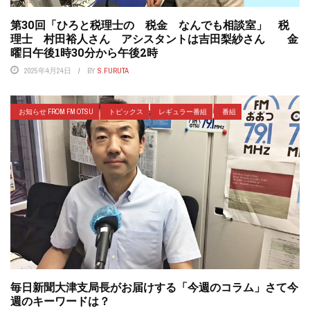
第30回「ひろと税理士の 税金 なんでも相談室」 税
理士 村田裕人さん アシスタントは吉田梨紗さん 金
曜日午後1時30分から午後2時
2025年4月24日
BY
S.FURUTA
お知らせ FROM FM OTSU
トピックス
レギュラー番組
番組
毎日新聞大津支局長がお届けする「今週のコラム」さて今
週のキーワードは？