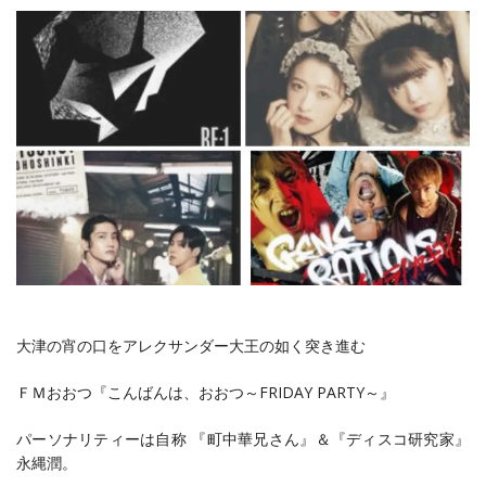
大津の宵の口をアレクサンダー大王の如く突き進む
ＦＭおおつ『こんばんは、おおつ～FRIDAY PARTY～』
パーソナリティーは自称 『町中華兄さん』＆『ディスコ研究家』
永縄潤。