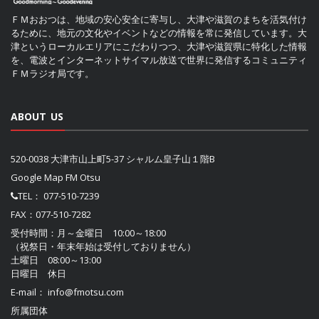
ＦＭおおつは、地域の安心安全に寄与し、大津や滋賀のまちを活気付け
るために、地元の文化やイベントなどの情報を常に発信しています。大
津というローカルエリアにこだわりつつ、大津や滋賀県に特化した情報
を、電波とインターネットサイマル放送で世界に発信するコミュニティ
ＦＭラジオ局です。
ABOUT US
520-0038 大津市山上町5-37 シャルム皇子山１階B
Google Map FM Otsu
TEL：
077-510-7239
FAX：077-510-7282
受付時間：月～金曜日 10:00～18:00
（祝祭日・年末年始は受付しておりません）
土曜日 08:00～13:00
日曜日 休日
E-mail：
info@fmotsu.com
所属団体