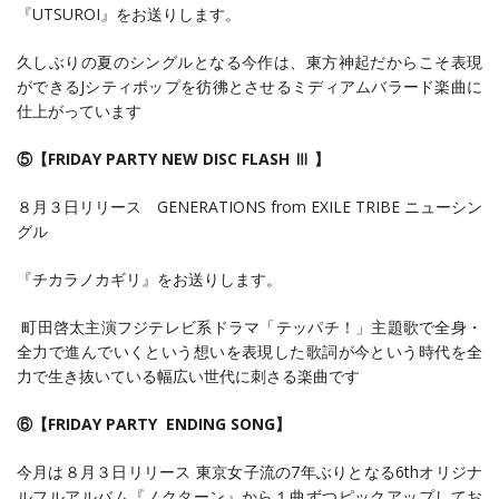
『UTSUROI』をお送りします。
久しぶりの夏のシングルとなる今作は、東方神起だからこそ表現
ができるJシティポップを彷彿とさせるミディアムバラード楽曲に
仕上がっています
⑤【FRIDAY PARTY NEW DISC FLASH Ⅲ 】
８月３日リリース GENERATIONS from EXILE TRIBE ニューシン
グル
『チカラノカギリ』をお送りします。
町田啓太主演フジテレビ系ドラマ「テッパチ！」主題歌で全身・
全力で進んでいくという想いを表現した歌詞が今という時代を全
力で生き抜いている幅広い世代に刺さる楽曲です
⑥【FRIDAY PARTY ENDING SONG】
今月は８月３日リリース 東京女子流の7年ぶりとなる6thオリジナ
ルフルアルバム『ノクターン』から１曲ずつピックアップしてお