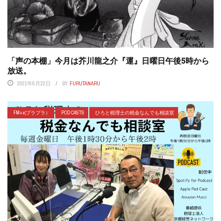
「声の本棚」今月は芥川龍之介『運』日曜日午後5時から
放送。
2021年5月22日
BY
FURUTANARU
FM++(プラプラ）
POD CASTS
ひろと税理士の税金なんでも相談室