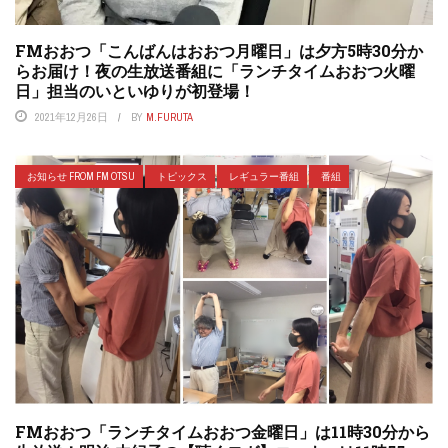
FMおおつ「こんばんはおおつ月曜日」は夕方5時30分か
らお届け！夜の生放送番組に「ランチタイムおおつ火曜
日」担当のいといゆりが初登場！
2021年12月26日
BY
M.FURUTA
お知らせ FROM FM OTSU
トピックス
レギュラー番組
番組
FMおおつ「ランチタイムおおつ金曜日」は11時30分から