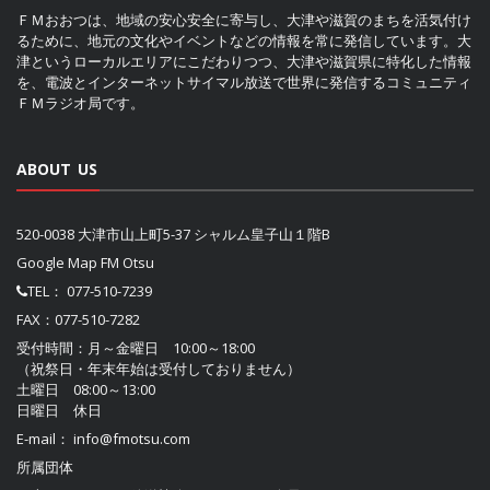
ＦＭおおつは、地域の安心安全に寄与し、大津や滋賀のまちを活気付け
るために、地元の文化やイベントなどの情報を常に発信しています。大
津というローカルエリアにこだわりつつ、大津や滋賀県に特化した情報
を、電波とインターネットサイマル放送で世界に発信するコミュニティ
ＦＭラジオ局です。
ABOUT US
520-0038 大津市山上町5-37 シャルム皇子山１階B
Google Map FM Otsu
TEL：
077-510-7239
FAX：077-510-7282
受付時間：月～金曜日 10:00～18:00
（祝祭日・年末年始は受付しておりません）
土曜日 08:00～13:00
日曜日 休日
E-mail：
info@fmotsu.com
所属団体