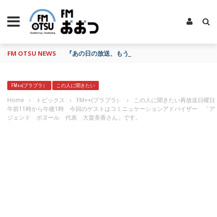
FM OTSU NEWS
『あの日の放送、もう一度聴きたいな…』にお応え！
FM++(プラプラ）
この人に聞きたい
Home
›
トピックス
›
FM++(プラプラ）
›
この人に聞きたい再放送日曜日
午前11時から午後1時 今回のゲストはコミニュケーションアドバイザー 「ア
ジェンド ボヌール 代表 大畠美香さん」です。