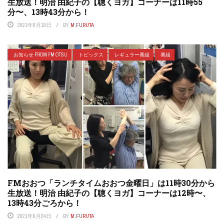
生放送！明治 由紀子の【聴くヨガ】コーナーは11時55
分〜、13時43分から！
2021年8月19日
BY
M.FURUTA
お知らせ FROM FM OTSU
トピックス
レギュラー番組
番組
FMおおつ「ランチタイムおおつ金曜日」は11時30分から
生放送！明治 由紀子の【聴くヨガ】コーナーは12時〜、
13時43分ごろから！
2021年6月24日
BY
M.FURUTA