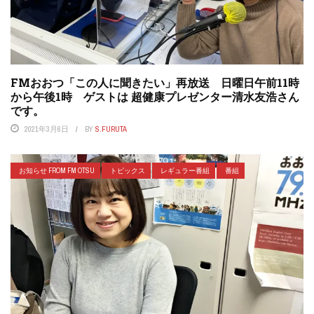
FMおおつ「この人に聞きたい」再放送 日曜日午前11時
から午後1時 ゲストは 超健康プレゼンター清水友浩さん
です。
2021年3月6日
BY
S.FURUTA
お知らせ FROM FM OTSU
トピックス
レギュラー番組
番組