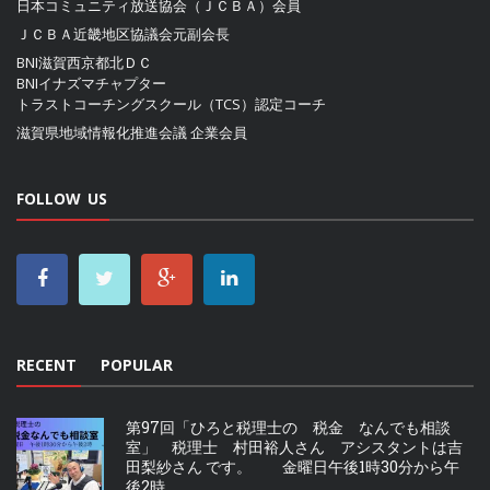
日本コミュニティ放送協会（ＪＣＢＡ）
会員
ＪＣＢＡ近畿地区協議会
元副会長
BNI滋賀西京都北ＤＣ
BNIイナズマチャプター
トラストコーチングスクール（TCS）認定コーチ
滋賀県地域情報化推進会議
企業会員
FOLLOW US
RECENT
POPULAR
第97回「ひろと税理士の 税金 なんでも相談
室」 税理士 村田裕人さん アシスタントは吉
田梨紗さん です。 金曜日午後1時30分から午
後2時