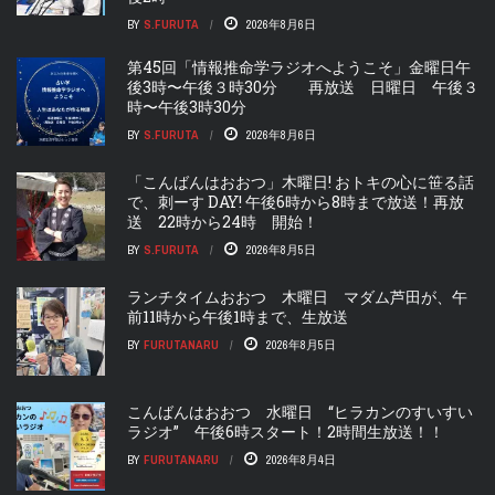
BY
S.FURUTA
2026年8月6日
第45回「情報推命学ラジオへようこそ」金曜日午
後3時〜午後３時30分 再放送 日曜日 午後３
時〜午後3時30分
BY
S.FURUTA
2026年8月6日
「こんばんはおおつ」木曜日! おトキの心に笹る話
で、刺ーす DAY! 午後6時から8時まで放送！再放
送 22時から24時 開始！
BY
S.FURUTA
2026年8月5日
ランチタイムおおつ 木曜日 マダム芦田が、午
前11時から午後1時まで、生放送
BY
FURUTANARU
2026年8月5日
こんばんはおおつ 水曜日 “ヒラカンのすいすい
ラジオ” 午後6時スタート！2時間生放送！！
BY
FURUTANARU
2026年8月4日