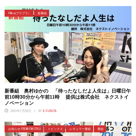
FM++(プラプラ）
新番組
新番組 奥村ゆかの 「待ったなしだよ人生は」日曜日午
前10時30分から午前11時 提供は株式会社 ネクストイ
ノベーション
2023年7月28日
BY
S.FURUTA
お知らせ FROM FM OTSU
トピックス
レギュラー番組
番組