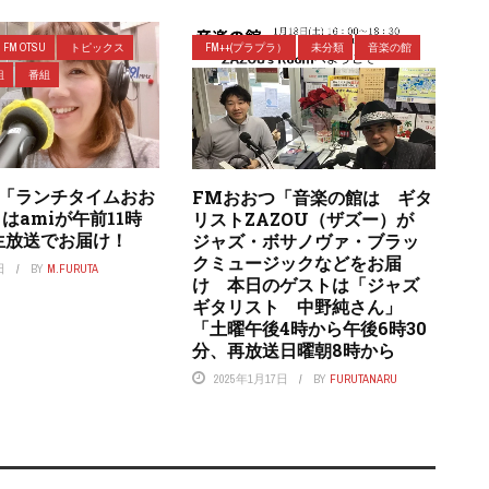
FM OTSU
トピックス
FM++(プラプラ）
未分類
音楽の館
組
番組
つ「ランチタイムおお
FMおおつ「音楽の館は ギタ
はamiが午前11時
リストZAZOU（ザズー）が
生放送でお届け！
ジャズ・ボサノヴァ・ブラッ
クミュージックなどをお届
日
BY
M.FURUTA
け 本日のゲストは「ジャズ
ギタリスト 中野純さん」
「土曜午後4時から午後6時30
分、再放送日曜朝8時から
2025年1月17日
BY
FURUTANARU