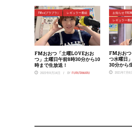
FM++(プラプラ）
レギュラー番組
お知らせ FROM 
レギュラー番
FMおお
FMおおつ「土曜LOVEおお
つ水曜日」
つ」土曜日午前8時30分から10
30分から
時まで生放送！
2021年7月6
2022年9月14日
BY
FURUTANARU