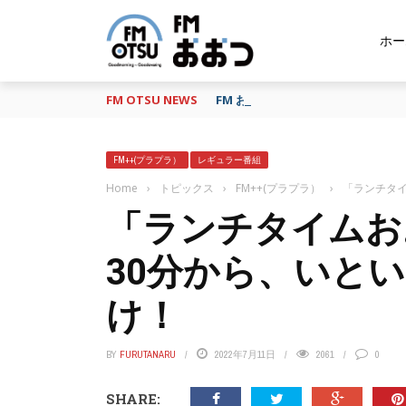
ホー
FM OTSU NEWS
FM おおつ、聴き逃し番組配信サービ
FM++(プラプラ）
レギュラー番組
Home
›
トピックス
›
FM++(プラプラ）
›
「ランチタイ
「ランチタイムお
30分から、いと
け！
BY
FURUTANARU
2022年7月11日
2061
0
SHARE: