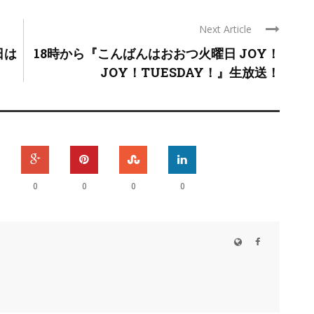
Next Article
日は
18時から『こんばんはおおつ火曜日 JOY！
JOY！TUESDAY！』生放送！
0
0
0
0