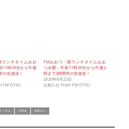
新ランチタイムおお
FMおおつ「新ランチタイムおお
11時30分から午後
つ火曜」午前11時30分から午後2
間半の生放送！
時まで2時間半の生放送！
2020年6月22日
 FM OTSU
お知らせ From FM OTSU
クパネル
文華舎
糸井ゆり