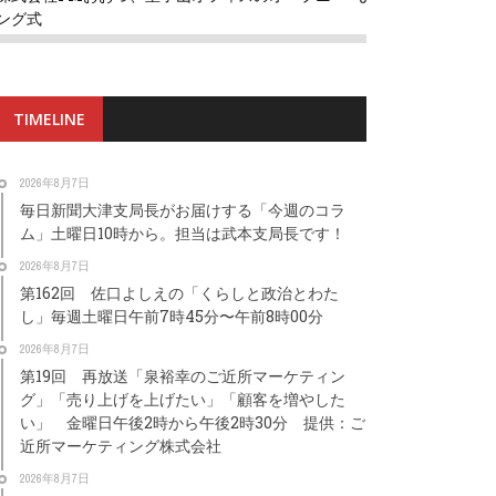
ング式
TIMELINE
2026年8月7日
毎日新聞大津支局長がお届けする「今週のコラ
ム」土曜日10時から。担当は武本支局長です！
2026年8月7日
第162回 佐口よしえの「くらしと政治とわた
し」毎週土曜日午前7時45分〜午前8時00分
2026年8月7日
第19回 再放送「泉裕幸のご近所マーケティン
グ」「売り上げを上げたい」「顧客を増やした
い」 金曜日午後2時から午後2時30分 提供：ご
近所マーケティング株式会社
2026年8月7日