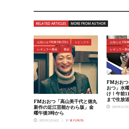
RELATED ARTICLES
MORE FROM AUTHOR
お知らせ FROM FM OTSU
トピックス
お知らせ FROM 
レギュラー番組
番組
レギュラー番
FMおお
おつ」水曜
け！午前1
まで生放
FMおおつ「高山美千代と徳丸
新作の近江芸能かわら版」金
2020年12月
曜午後3時から
2021年1月14日
BY
M.FURUTA