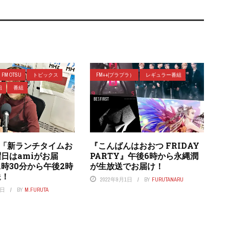
FM OTSU
トピックス
FM++(プラプラ）
レギュラー番組
組
番組
つ「新ランチタイムお
『こんばんはおおつ FRIDAY
日はamiがお届
PARTY』午後6時から永縄潤
1時30分から午後2時
が生放送でお届け！
送！
2022年9月1日
BY
FURUTANARU
8日
BY
M.FURUTA