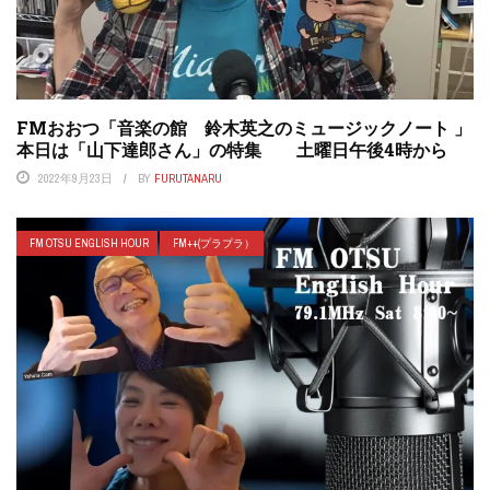
FMおおつ「音楽の館 鈴木英之のミュージックノート 」
本日は「山下達郎さん」の特集 土曜日午後4時から
2022年9月23日
BY
FURUTANARU
FM OTSU ENGLISH HOUR
FM++(プラプラ）