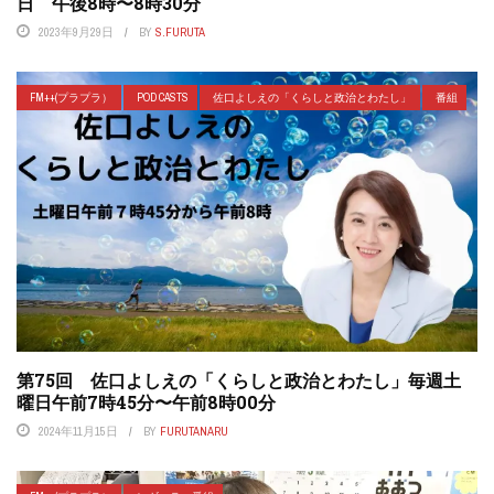
日 午後8時〜8時30分
2023年9月29日
BY
S.FURUTA
FM++(プラプラ）
POD CASTS
佐口よしえの「くらしと政治とわたし」
番組
第75回 佐口よしえの「くらしと政治とわたし」毎週土
曜日午前7時45分〜午前8時00分
2024年11月15日
BY
FURUTANARU