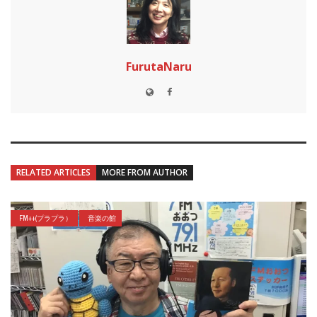
FurutaNaru
RELATED ARTICLES
MORE FROM AUTHOR
FM++(プラプラ）
音楽の館