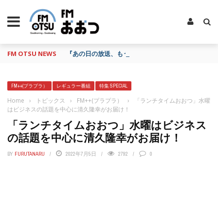
FM OTSU NEWS
『あの日の放送、もう一度聴きたいな…』にお応え！
FM++(プラプラ）
レギュラー番組
特集 SPECIAL
Home
›
トピックス
›
FM++(プラプラ）
›
「ランチタイムおおつ」水曜
はビジネスの話題を中心に清久隆幸がお届け！
「ランチタイムおおつ」水曜はビジネス
の話題を中心に清久隆幸がお届け！
BY
FURUTANARU
2022年7月5日
2792
0