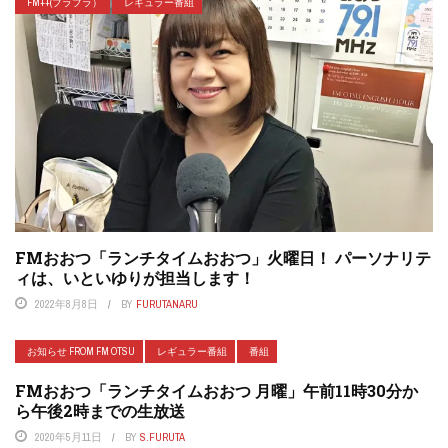
FM++(プラプラ）
レギュラー番組
FMおおつ「ランチタイムおおつ」火曜日！ パーソナリテ
ィは、いといゆりが担当します！
2022年8月8日
BY
FURUTANARU
お知らせ FROM FM OTSU
レギュラー番組
番組
FMおおつ「ランチタイムおおつ 月曜」午前11時30分か
ら午後2時までの生放送
2020年5月11日
BY
S.FURUTA