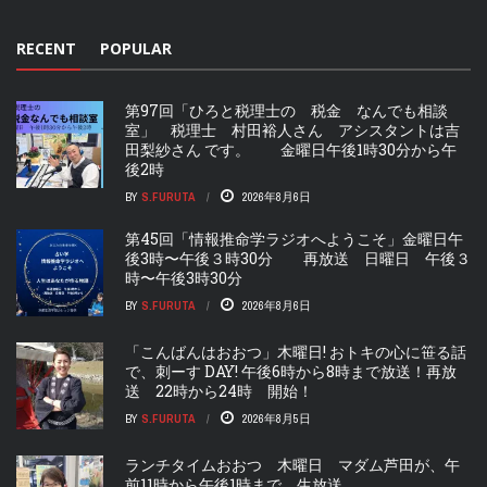
RECENT
POPULAR
第97回「ひろと税理士の 税金 なんでも相談
室」 税理士 村田裕人さん アシスタントは吉
田梨紗さん です。 金曜日午後1時30分から午
後2時
BY
S.FURUTA
2026年8月6日
第45回「情報推命学ラジオへようこそ」金曜日午
後3時〜午後３時30分 再放送 日曜日 午後３
時〜午後3時30分
BY
S.FURUTA
2026年8月6日
「こんばんはおおつ」木曜日! おトキの心に笹る話
で、刺ーす DAY! 午後6時から8時まで放送！再放
送 22時から24時 開始！
BY
S.FURUTA
2026年8月5日
ランチタイムおおつ 木曜日 マダム芦田が、午
前11時から午後1時まで、生放送