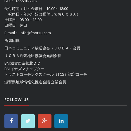
FAX：077-510-7282
受付時間：月～金曜日 10:00～18:00
（祝祭日・年末年始は受付しておりません）
土曜日 08:00～13:00
日曜日 休日
E-mail：
info@fmotsu.com
所属団体
日本コミュニティ放送協会（ＪＣＢＡ）
会員
ＪＣＢＡ近畿地区協議会
元副会長
BNI滋賀西京都北ＤＣ
BNIイナズマチャプター
トラストコーチングスクール（TCS）認定コーチ
滋賀県地域情報化推進会議
企業会員
FOLLOW US