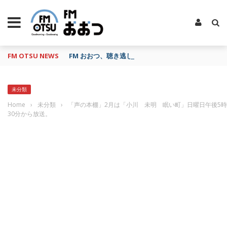
FM OTSU NEWS
FM おおつ、聴き逃し番組配信サービス「shelfs」
未分類
Home
›
未分類
›
「声の本棚」2月は「小川 未明 眠い町」日曜日午後5時
30分から放送。