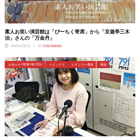
素人お笑い演芸館は「ぴーちく寄席」から「京遊亭三木
治」さんの「万金丹」
2022年8月5日
BY
FURUTANARU
お知らせ FROM FM OTSU
トピックス
レギュラー番組
番組