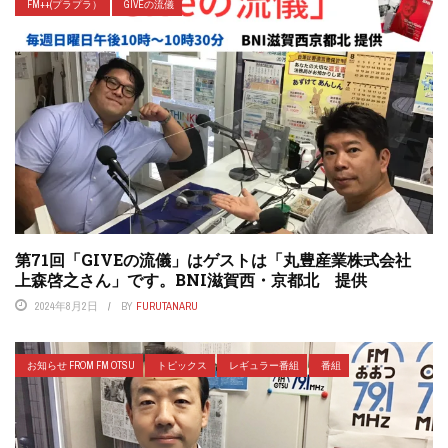
FM++(プラプラ）
GIVEの流儀
第71回「GIVEの流儀」はゲストは「丸豊産業株式会社
上森啓之さん」です。BNI滋賀西・京都北 提供
2024年8月2日
BY
FURUTANARU
お知らせ FROM FM OTSU
トピックス
レギュラー番組
番組