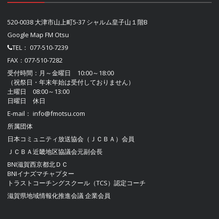
520-0038 大津市山上町5-37 シャルム皇子山１階B
Google Map FM Otsu
TEL：
077-510-7239
FAX：077-510-7282
受付時間：月～金曜日 10:00～18:00
（祝祭日・年末年始は受付しておりません）
土曜日 08:00～13:00
日曜日 休日
E-mail：
info@fmotsu.com
所属団体
日本コミュニティ放送協会（ＪＣＢＡ）
会員
ＪＣＢＡ近畿地区協議会
元副会長
BNI滋賀西京都北ＤＣ
BNIイナズマチャプター
トラストコーチングスクール（TCS）認定コーチ
滋賀県地域情報化推進会議
企業会員