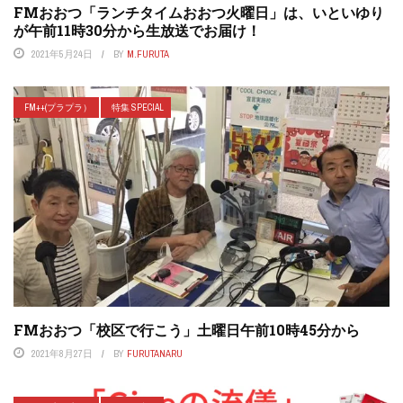
FMおおつ「ランチタイムおおつ火曜日」は、いといゆり
が午前11時30分から生放送でお届け！
2021年5月24日
BY
M.FURUTA
FM++(プラプラ）
特集 SPECIAL
FMおおつ「校区で行こう」土曜日午前10時45分から
2021年8月27日
BY
FURUTANARU