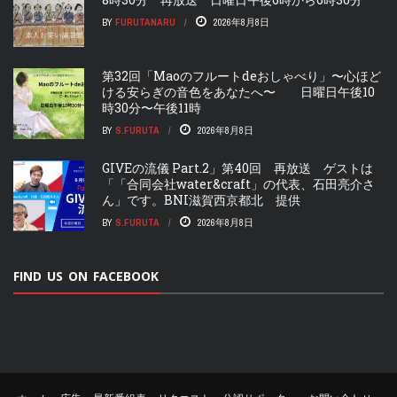
BY
FURUTANARU
2026年8月8日
第32回「Maoのフルートdeおしゃべり」〜心ほど
ける安らぎの音色をあなたへ〜 日曜日午後10
時30分〜午後11時
BY
S.FURUTA
2026年8月8日
GIVEの流儀 Part.2」第40回 再放送 ゲストは
「「合同会社water&craft」の代表、石田亮介さ
ん」です。BNI滋賀西京都北 提供
BY
S.FURUTA
2026年8月8日
FIND US ON FACEBOOK