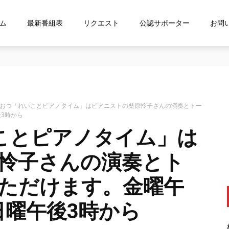
ム
最新番組表
リクエスト
公認サポーター
お問
な…』にお応え！FMおおつ ポッドキャスト配信中！
おおつ「れいことピアノタイム」はピアニストの桑原怜子さんの演奏とトー
3時から
ことピアノタイム」は
怜子さんの演奏とト
ただけます。金曜午
日曜午後3時から