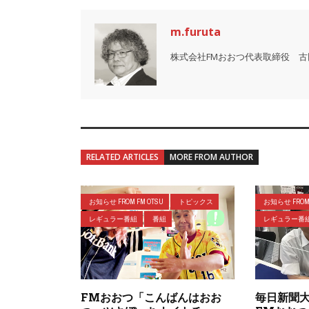
m.furuta
株式会社FMおおつ代表取締役 古
RELATED ARTICLES
MORE FROM AUTHOR
お知らせ FROM FM OTSU
トピックス
お知らせ FROM 
レギュラー番組
番組
レギュラー番
FMおおつ「こんばんはおお
毎日新聞