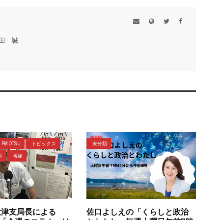
田 誠
FM OTSU
トピックス
未分類
組
番組
大津支局長による
佐口よしえの「くらしと政治