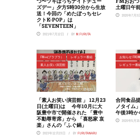
つ〜ツキぼっちナイトチュー
FMおお
ズデー」夕方5時30分から生放
土曜日午前
送！今回の「めたぼっちセレ
2020年7月3
クトK-POP」は
「SEVENTEEN」
2021年7月12日
BY
M.FURUTA
FM++(プラプラ）
レギュラー番組
お知らせ FROM 
素人お笑い演芸館
レギュラー番
「素人お笑い演芸館 」 12月23
合同食品
日(土曜日)は 今年10月に大
ノタイム
阪豊中市で開催された 「豊中
午後3時か
不動尊寄席」から 「喜怒家 哀
2020年5月1
楽」さんの「ふぐ鍋」
2023年12月23日
BY
FURUTANARU