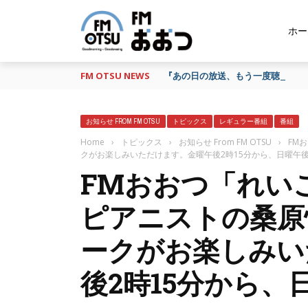
ホー
FM OTSU NEWS
『あの日の放送、もう一度聴きたい
お知らせ FROM FM OTSU
トピックス
レギュラー番組
番組
Home
›
トピックス
›
お知らせ From FM OTSU
›
FM
クがお楽しみいただけます。金曜午後2時15分から、日曜午後
FMおおつ「れい
ピアニストの桑原
ークがお楽しみい
後2時15分から、