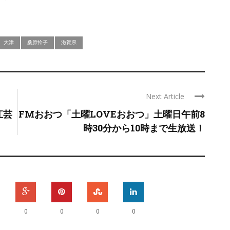
大津
桑原怜子
滋賀県
Next Article
江芸
FMおおつ「土曜LOVEおおつ」土曜日午前8
時30分から10時まで生放送！
0
0
0
0