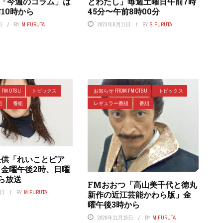
つ「今週のコラム」は
とわたし」毎週土曜日午前7時
10時から
45分〜午前8時00分
日
BY
M.FURUTA
2023年8月11日
BY
S.FURUTA
FM OTSU
トピックス
お知らせ FROM FM OTSU
トピックス
組
番組
レギュラー番組
番組
提供「れいことピア
」金曜午後2時、日曜
ら放送
FMおおつ「高山美千代と徳丸
5日
BY
M.FURUTA
新作の近江芸能かわら版」金
曜午後3時から
2020年11月19日
BY
M.FURUTA