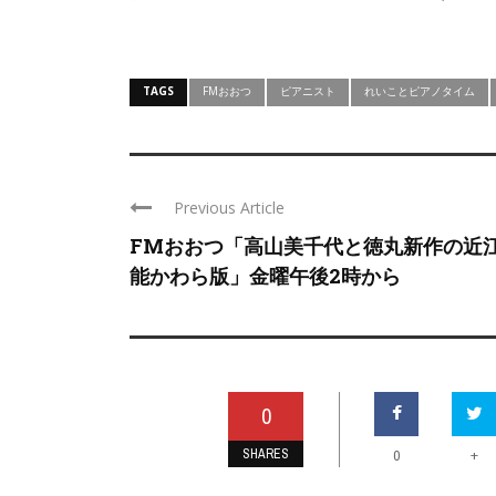
TAGS
FMおおつ
ピアニスト
れいことピアノタイム
Previous Article
FMおおつ「高山美千代と徳丸新作の近
能かわら版」金曜午後2時から
0
SHARES
+
0