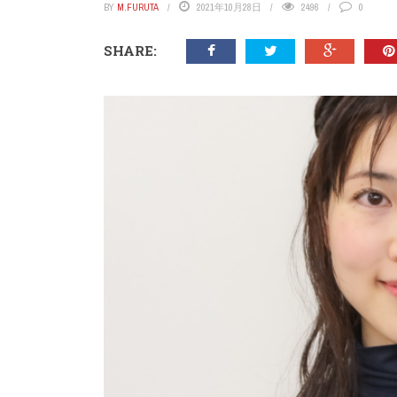
BY
M.FURUTA
2021年10月28日
2496
0
SHARE: