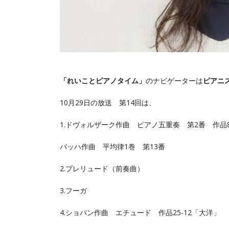
「れいことピアノタイム」
のナビゲーターは
ピアニ
10月29日の放送 第14回は、
1.ドヴォルザーク作曲 ピアノ五重奏 第2番 作品8
バッハ作曲 平均律1巻 第13番
2.プレリュード（前奏曲）
3.フーガ
4.ショパン作曲 エチュード 作品25-12「大洋」