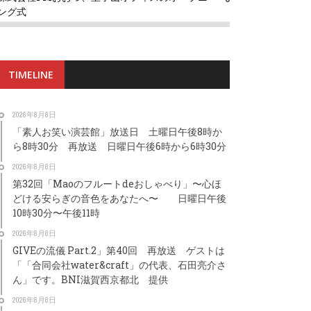
ング式
TIMELINE
2026年8月8日
「素人お笑い演芸館」放送日 土曜日午後8時か
ら8時30分 再放送 日曜日午後6時から6時30分
2026年8月8日
第32回「Maoのフルートdeおしゃべり」〜心ほ
どける安らぎの音色をあなたへ〜 日曜日午後
10時30分〜午後11時
2026年8月8日
GIVEの流儀 Part.2」第40回 再放送 ゲストは
「「合同会社water&craft」の代表、石田亮介さ
ん」です。BNI滋賀西京都北 提供
2026年8月8日