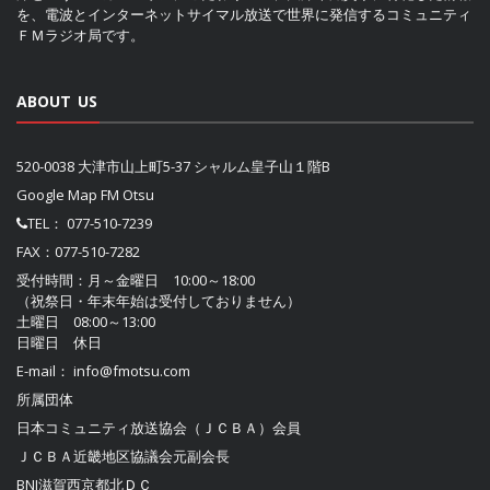
を、電波とインターネットサイマル放送で世界に発信するコミュニティ
ＦＭラジオ局です。
ABOUT US
520-0038 大津市山上町5-37 シャルム皇子山１階B
Google Map FM Otsu
TEL：
077-510-7239
FAX：077-510-7282
受付時間：月～金曜日 10:00～18:00
（祝祭日・年末年始は受付しておりません）
土曜日 08:00～13:00
日曜日 休日
E-mail：
info@fmotsu.com
所属団体
日本コミュニティ放送協会（ＪＣＢＡ）
会員
ＪＣＢＡ近畿地区協議会
元副会長
BNI滋賀西京都北ＤＣ