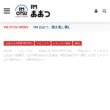
FM OTSU NEWS
FM おおつ、聴き逃し番組配信サービス「shelfs」
お知らせ FROM FM OTSU
トピックス
レギュラー番組
番組
Home
›
トピックス
›
お知らせ From FM OTSU
›
FMおおつ「ランチタイ
ムおおつ金曜日」は11時30分から生放送！明治 由紀子の【聴くヨガ】コーナー
は11時55分〜、13時43分から！