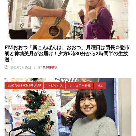
FMおおつ「新こんばんは、おおつ」月曜日は団長＠惣市
朗と神城美月がお届け！夕方5時30分から2時間半の生放
送！
2021年1月25日
BY
M.FURUTA
お知らせ FROM FM OTSU
トピックス
レギュラー番組
番組