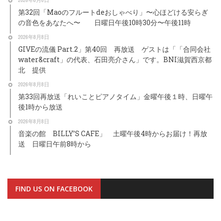
第32回「Maoのフルートdeおしゃべり」〜心ほどける安らぎ
の音色をあなたへ〜 日曜日午後10時30分〜午後11時
2026年8月8日
GIVEの流儀 Part.2」第40回 再放送 ゲストは「「合同会社
water&craft」の代表、石田亮介さん」です。BNI滋賀西京都
北 提供
2026年8月8日
第33回再放送「れいことピアノタイム」金曜午後１時、日曜午
後1時から放送
2026年8月8日
音楽の館 BILLY’S CAFE」 土曜午後4時からお届け！再放
送 日曜日午前8時から
FIND US ON FACEBOOK