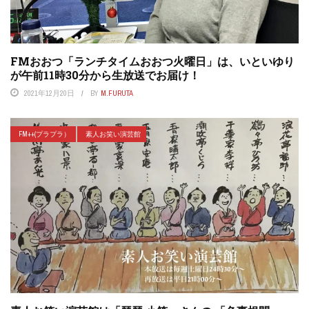
FMおおつ「ランチタイムおおつ火曜日」は、いといゆり
が午前11時30分から生放送でお届け！
2021年12月20日
BY
M.FURUTA
FM++(プラプラ）
素人お笑い演芸館