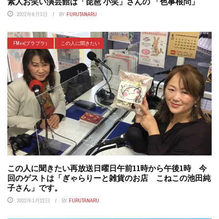
素人お笑い演芸館は「琵琶 小笑」さんの 「色事根問」
2022年6月3日
BY
FURUTANARU
FM++(プラプラ）
この人に聞きたい
この人に聞きたい再放送日曜日午前11時から午後1時 今
回のゲストは「ぎゃらりーと雑貨のお店 こねこの池田純
子さん」です。
2022年1月22日
BY
FURUTANARU