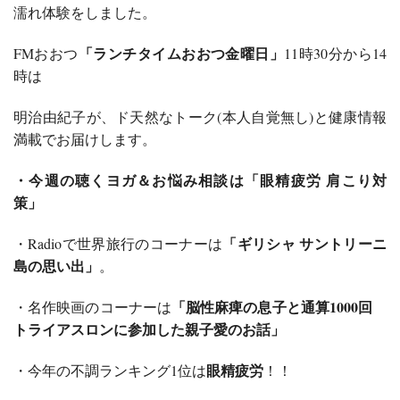
濡れ体験をしました。
「ランチタイムおおつ金曜日」
FMおおつ
11時30分から14
時は
明治由紀子が、ド天然なトーク(本人自覚無し)と健康情報
満載でお届けします。
・今週の聴くヨガ＆お悩み相談は「眼精疲労 肩こり対
策」
「ギリシャ サントリーニ
・Radioで世界旅行のコーナーは
島の思い出」
。
「脳性麻痺の息子と通算1000回
・名作映画のコーナーは
トライアスロンに参加した親子愛のお話」
眼精疲労
・今年の不調ランキング1位は
！！