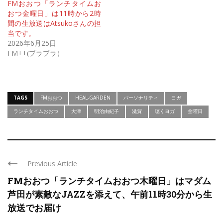
FMおおつ「ランチタイムお
おつ金曜日」は11時から2時
間の生放送はAtsukoさんの担
当です。
2026年6月25日
FM++(プラプラ）
TAGS
FMおおつ
HEAL-GARDEN
パーソナリティ
ヨガ
ランチタイムおおつ
大津
明治由紀子
滋賀
聴くヨガ
金曜日
Previous Article
FMおおつ「ランチタイムおおつ木曜日」はマダム
芦田が素敵なJAZZを添えて、午前11時30分から生
放送でお届け