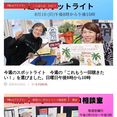
FM++(プラプラ）
こんばんは、おおつ
今週のスポットライト 今週の「これもう一回聴きた
い！」を選びました。日曜日午後8時から10時
2025年8月9日
BY
S.FURUTA
FM++(プラプラ）
渡部けい子のニコニコ相談室
番組