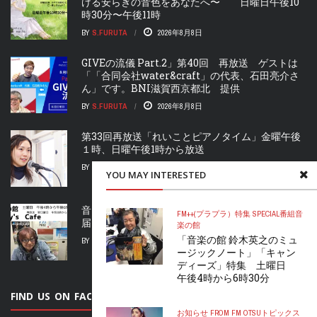
ける安らぎの音色をあなたへ〜 日曜日午後10
時30分〜午後11時
BY
S.FURUTA
2026年8月8日
GIVEの流儀 Part.2」第40回 再放送 ゲストは
「「合同会社water&craft」の代表、石田亮介さ
ん」です。BNI滋賀西京都北 提供
BY
S.FURUTA
2026年8月8日
第33回再放送「れいことピアノタイム」金曜午後
１時、日曜午後1時から放送
BY
M.FURUTA
2026年8月8日
YOU MAY INTERESTED
音楽の館 BILLY’S CAFE」 土曜午後4時からお
FM++(プラプラ）
特集 SPECIAL
番組
音
届け！再放送 日曜日午前8時から
楽の館
「音楽の館 鈴木英之のミュ
BY
S.FURUTA
2026年8月8日
ージックノート」「キャン
ディーズ」特集 土曜日
午後4時から6時30分
FIND US ON FACEBOOK
お知らせ FROM FM OTSU
トピックス