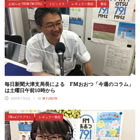
お知らせ FROM FM OTSU
トピックス
レギュラー番組
番組
毎日新聞大津支局長による FMおおつ「今週のコラム」
は土曜日午前10時から
2020年7月3日
BY
M.FURUTA
FM++(プラプラ）
レギュラー番組