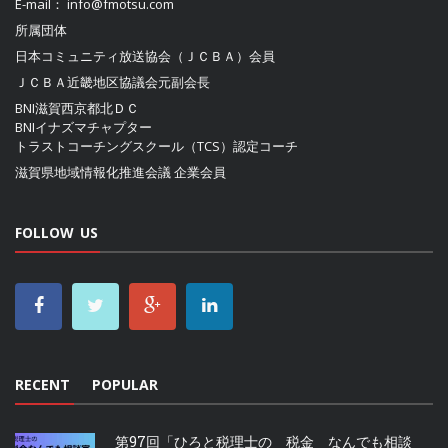
E-mail：
info@fmotsu.com
所属団体
日本コミュニティ放送協会（ＪＣＢＡ）
会員
ＪＣＢＡ近畿地区協議会
元副会長
BNI滋賀西京都北ＤＣ
BNIイナズマチャプター
トラストコーチングスクール（TCS）認定コーチ
滋賀県地域情報化推進会議
企業会員
FOLLOW US
RECENT
POPULAR
第97回「ひろと税理士の 税金 なんでも相談