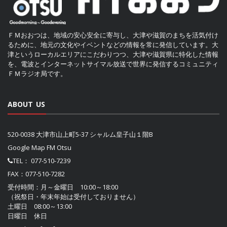
ＦＭおおつは、地域の安心安全に寄与し、大津や滋賀のまちを活気付け
るために、地元の文化やイベントなどの情報を常に発信しています。大
津というローカルエリアにこだわりつつ、大津や滋賀県に特化した情報
を、電波とインターネットサイマル放送で世界に発信するコミュニティ
ＦＭラジオ局です。
ABOUT US
520-0038 大津市山上町5-37 シャルム皇子山１階B
Google Map FM Otsu
TEL：
077-510-7239
FAX：077-510-7282
受付時間：月～金曜日 10:00～18:00
（祝祭日・年末年始は受付しておりません）
土曜日 08:00～13:00
日曜日 休日