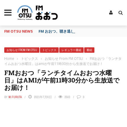
FM OTSU NEWS
FM おおつ、聴き逃し番組配信サービス「shelfs」
お知らせ FROM FM OTSU
トピックス
レギュラー番組
番組
Home
›
トピックス
›
お知らせ From FM OTSU
›
FMおおつ「ランチタ
イムおおつ水曜日」はamiが午前11時30分から生放送でお届け！
FMおおつ「ランチタイムおおつ水曜
日」はAMIが午前11時30分から生放送で
お届け！
BY
M.FURUTA
2021年7月6日
2503
0