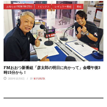
お知らせ FROM FM OTSU
トピックス
レギュラー番組
番組
FMおおつ新番組「彦太郎の明日に向かって」金曜午後3
時15分から！
2020年10月9日
BY
M.FURUTA