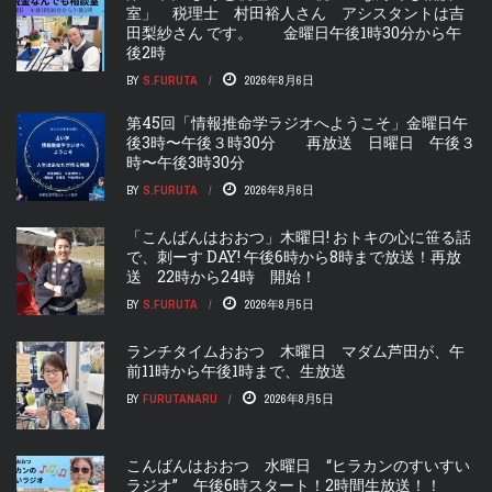
室」 税理士 村田裕人さん アシスタントは吉
田梨紗さん です。 金曜日午後1時30分から午
後2時
BY
S.FURUTA
2026年8月6日
第45回「情報推命学ラジオへようこそ」金曜日午
後3時〜午後３時30分 再放送 日曜日 午後３
時〜午後3時30分
BY
S.FURUTA
2026年8月6日
「こんばんはおおつ」木曜日! おトキの心に笹る話
で、刺ーす DAY! 午後6時から8時まで放送！再放
送 22時から24時 開始！
BY
S.FURUTA
2026年8月5日
ランチタイムおおつ 木曜日 マダム芦田が、午
前11時から午後1時まで、生放送
BY
FURUTANARU
2026年8月5日
こんばんはおおつ 水曜日 “ヒラカンのすいすい
ラジオ” 午後6時スタート！2時間生放送！！