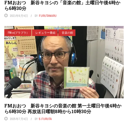
FMおおつ 新谷キヨシの「音楽の館」土曜日午後4時か
ら6時30分
2021年6月4日
BY
FURUTANARU
FM++(プラプラ）
レギュラー番組
音楽の館
FMおおつ 新谷キヨシの音楽の館 第一土曜日午後4時か
ら6時30分 再放送日曜朝8時から10時30分
2025年7月4日
BY
S.FURUTA