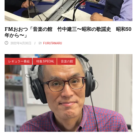
FMおおつ「音楽の館 竹中建三〜昭和の歌謡史 昭和50
年から〜」
2022年4月30日
BY
FURUTANARU
レギュラー番組
特集 SPECIAL
音楽の館