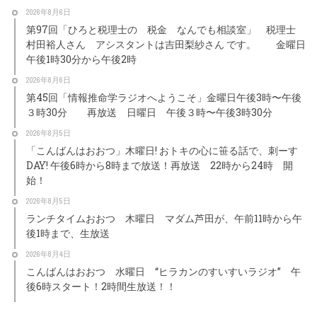
2026年8月6日
第97回「ひろと税理士の 税金 なんでも相談室」 税理士
村田裕人さん アシスタントは吉田梨紗さん です。 金曜日
午後1時30分から午後2時
2026年8月6日
第45回「情報推命学ラジオへようこそ」金曜日午後3時〜午後
３時30分 再放送 日曜日 午後３時〜午後3時30分
2026年8月5日
「こんばんはおおつ」木曜日! おトキの心に笹る話で、刺ーす
DAY! 午後6時から8時まで放送！再放送 22時から24時 開
始！
2026年8月5日
ランチタイムおおつ 木曜日 マダム芦田が、午前11時から午
後1時まで、生放送
2026年8月4日
こんばんはおおつ 水曜日 “ヒラカンのすいすいラジオ” 午
後6時スタート！2時間生放送！！