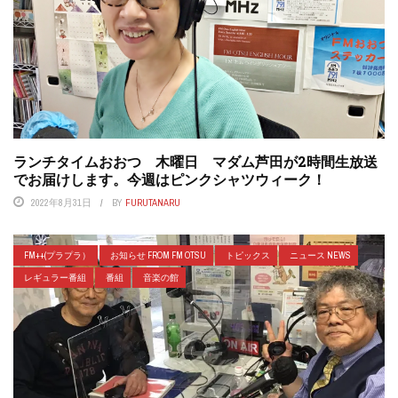
ランチタイムおおつ 木曜日 マダム芦田が2時間生放送
でお届けします。今週はピンクシャツウィーク！
2022年8月31日
BY
FURUTANARU
FM++(プラプラ）
お知らせ FROM FM OTSU
トピックス
ニュース NEWS
レギュラー番組
番組
音楽の館