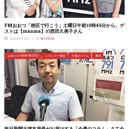
FMおおつ「校区で行こう」土曜日午前10時45分から。ゲ
ストは【manma】の西田久美子さん
2021年9月10日
BY
M.FURUTA
お知らせ FROM FM OTSU
レギュラー番組
今週のコラム
番組
毎日新聞大津支局長がお届けする「今週のコラム」さて今