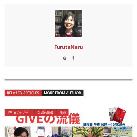
FurutaNaru
RELATED ARTICLES
MORE FROM AUTHOR
FM++(プラプラ）
GIVEの流儀
番組