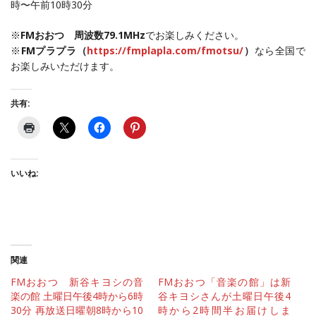
時〜午前10時30分
※
FMおおつ 周波数79.1MHz
でお楽しみください。
※
FMプラプラ（
https://fmplapla.com/fmotsu/
）
なら全国で
お楽しみいただけます。
共有:
いいね:
関連
FMおおつ 新谷キヨシの音
FMおおつ「音楽の館」は新
楽の館 土曜日午後4時から6時
谷キヨシさんが土曜日午後4
30分 再放送日曜朝8時から10
時から2時間半お届けしま