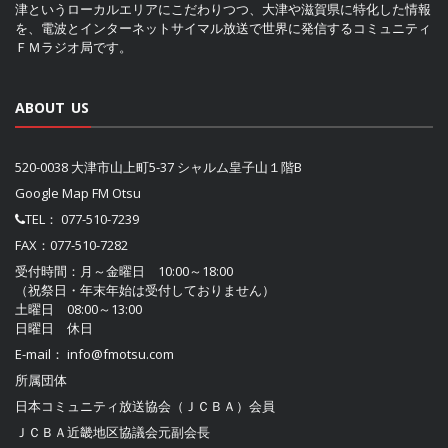
津というローカルエリアにこだわりつつ、大津や滋賀県に特化した情報
を、電波とインターネットサイマル放送で世界に発信するコミュニティ
ＦＭラジオ局です。
ABOUT US
520-0038 大津市山上町5-37 シャルム皇子山１階B
Google Map FM Otsu
TEL：
077-510-7239
FAX：077-510-7282
受付時間：月～金曜日 10:00～18:00
（祝祭日・年末年始は受付しておりません）
土曜日 08:00～13:00
日曜日 休日
E-mail：
info@fmotsu.com
所属団体
日本コミュニティ放送協会（ＪＣＢＡ）
会員
ＪＣＢＡ近畿地区協議会
元副会長