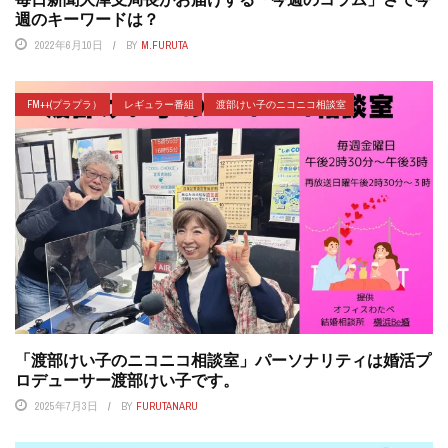
週のキーワードは？
2022年6月10日
BY
M.FURUTA
FM++(プラプラ）
レギュラー番組
渡部けい子のニコニコ相談室
「渡部けい子のニコニコ相談室」パーソナリティは婚活プ
ロデューサー渡部けい子です。
2025年7月3日
BY
FURUTANARU