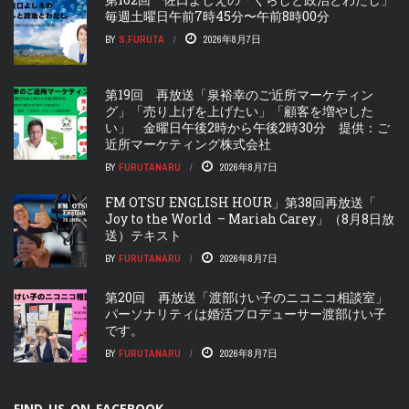
毎週土曜日午前7時45分〜午前8時00分
BY
S.FURUTA
2026年8月7日
第19回 再放送「泉裕幸のご近所マーケティン
グ」「売り上げを上げたい」「顧客を増やした
い」 金曜日午後2時から午後2時30分 提供：ご
近所マーケティング株式会社
BY
FURUTANARU
2026年8月7日
FM OTSU ENGLISH HOUR」第38回再放送「
Joy to the World – Mariah Carey」（8月8日放
送）テキスト
BY
FURUTANARU
2026年8月7日
第20回 再放送「渡部けい子のニコニコ相談室」
パーソナリティは婚活プロデューサー渡部けい子
です。
BY
FURUTANARU
2026年8月7日
FIND US ON FACEBOOK