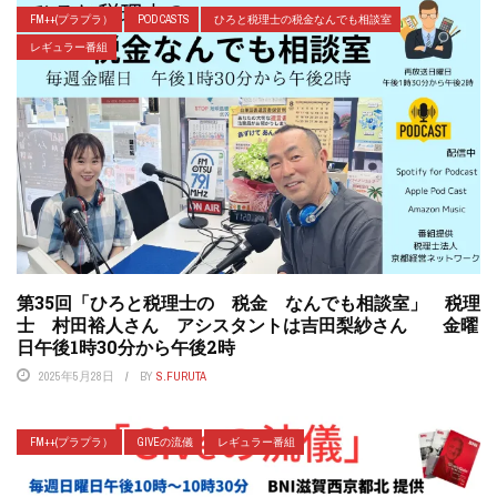
FM++(プラプラ）
POD CASTS
ひろと税理士の税金なんでも相談室
レギュラー番組
第35回「ひろと税理士の 税金 なんでも相談室」 税理
士 村田裕人さん アシスタントは吉田梨紗さん 金曜
日午後1時30分から午後2時
2025年5月28日
BY
S.FURUTA
FM++(プラプラ）
GIVEの流儀
レギュラー番組