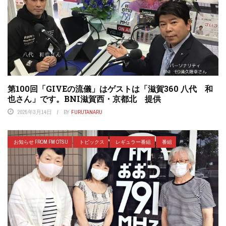
第100回「GIVEの流儀」はゲストは「滋賀360 八代 和
也さん」です。BNI滋賀西・京都北 提供
2025年3月14日
BY
FURUTANARU
お知らせ FROM FM OTSU
トピックス
レギュラー番組
番組