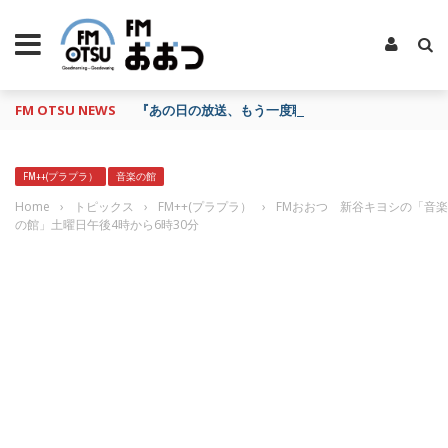
FM OTSU NEWS
『あの日の放送、もう一度聴きたいな…』にお応え！
FM++(プラプラ）
音楽の館
Home
›
トピックス
›
FM++(プラプラ）
›
FMおおつ 新谷キヨシの「音楽
の館」土曜日午後4時から6時30分