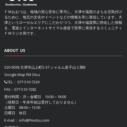
ＦＭおおつは、地域の安心安全に寄与し、大津や滋賀のまちを活気付け
るために、地元の文化やイベントなどの情報を常に発信しています。大
津というローカルエリアにこだわりつつ、大津や滋賀県に特化した情報
を、電波とインターネットサイマル放送で世界に発信するコミュニティ
ＦＭラジオ局です。
ABOUT US
520-0038 大津市山上町5-37 シャルム皇子山１階B
Google Map FM Otsu
TEL：
077-510-7239
FAX：077-510-7282
受付時間：月～金曜日 10:00～18:00
（祝祭日・年末年始は受付しておりません）
土曜日 08:00～13:00
日曜日 休日
E-mail：
info@fmotsu.com