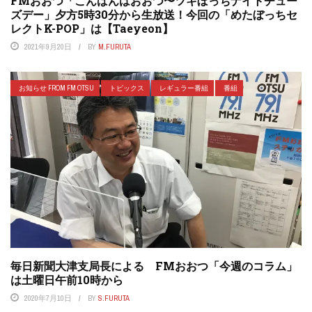
FMおおつ「こんばんはおおつ〜ツキぼっちナイトチュー
ズデー」夕方5時30分から生放送！今回の「めたぼっちセ
レクトK-POP」は【Taeyeon】
2021年9月20日
BY
M.FURUTA
お知らせ FROM FM OTSU
トピックス
レギュラー番組
番組
毎日新聞大津支局長による FMおおつ「今週のコラム」
は土曜日午前10時から
2020年7月10日
BY
S.FURUTA