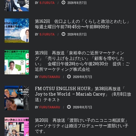
BY
S.FURUTA
2026年8月7日
第162回 佐口よしえの「くらしと政治とわたし」
毎週土曜日午前7時45分〜午前8時00分
BY
S.FURUTA
2026年8月7日
第19回 再放送「泉裕幸のご近所マーケティン
グ」「売り上げを上げたい」「顧客を増やした
い」 金曜日午後2時から午後2時30分 提供：ご
近所マーケティング株式会社
BY
FURUTANARU
2026年8月7日
FM OTSU ENGLISH HOUR」第38回再放送「
Joy to the World – Mariah Carey」（8月8日放
送）テキスト
BY
FURUTANARU
2026年8月7日
第20回 再放送「渡部けい子のニコニコ相談室」
パーソナリティは婚活プロデューサー渡部けい子
です。