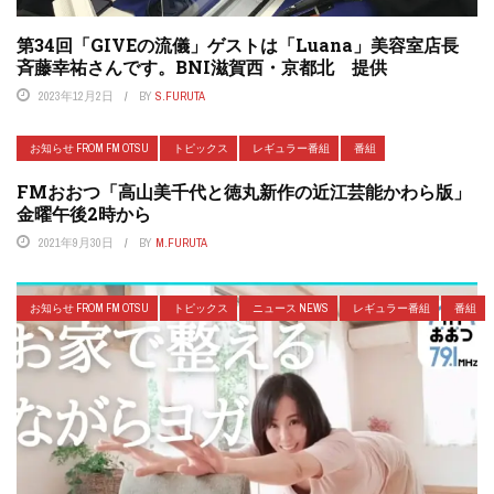
第34回「GIVEの流儀」ゲストは「Luana」美容室店長
斉藤幸祐さんです。BNI滋賀西・京都北 提供
2023年12月2日
BY
S.FURUTA
お知らせ FROM FM OTSU
トピックス
レギュラー番組
番組
FMおおつ「高山美千代と徳丸新作の近江芸能かわら版」
金曜午後2時から
2021年9月30日
BY
M.FURUTA
お知らせ FROM FM OTSU
トピックス
ニュース NEWS
レギュラー番組
番組