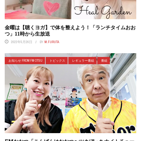
金曜は【聴くヨガ】で体を整えよう！「ランチタイムおお
つ」11時から生放送
2022年5月26日
BY
M.FURUTA
お知らせ FROM FM OTSU
トピックス
レギュラー番組
番組