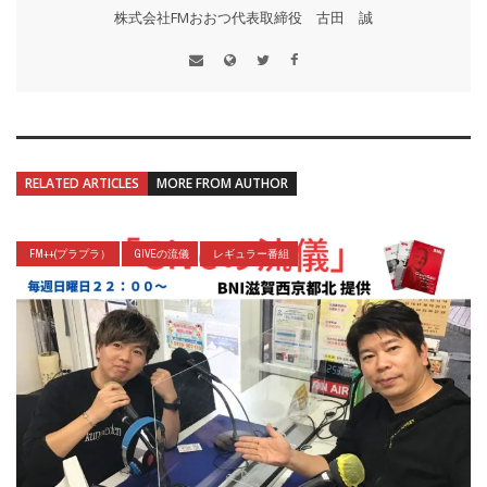
株式会社FMおおつ代表取締役 古田 誠
RELATED ARTICLES
MORE FROM AUTHOR
FM++(プラプラ）
GIVEの流儀
レギュラー番組