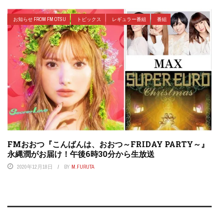
お知らせ FROM FM OTSU
トピックス
レギュラー番組
番組
FMおおつ『こんばんは、おおつ～FRIDAY PARTY～』
永縄潤がお届け！午後6時30分から生放送
2020年12月18日
BY
M.FURUTA