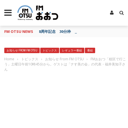
FM OTSU NEWS
8周年記念 30分枠 特販のお知らせ
お知らせ FROM FM OTSU
トピックス
レギュラー番組
番組
Home
›
トピックス
›
お知らせ From FM OTSU
›
FMおおつ「校区で行こ
う」土曜日午前10時45分から。ゲストは「ナす美の会」の代表・福井美知子さ
ん