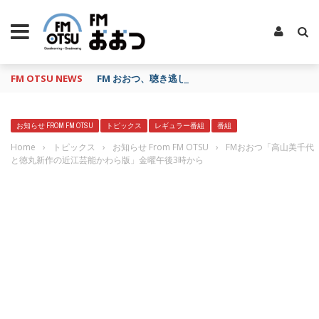
FM OTSU NEWS
FM おおつ、聴き逃し番組配信サービス「shelfs」
お知らせ FROM FM OTSU
トピックス
レギュラー番組
番組
Home
›
トピックス
›
お知らせ From FM OTSU
›
FMおおつ「高山美千代
と徳丸新作の近江芸能かわら版」金曜午後3時から