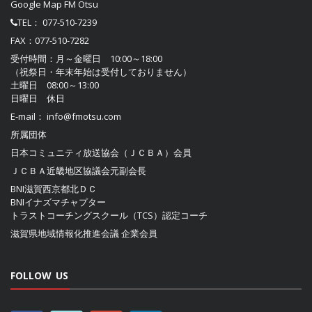
Google Map FM Otsu
TEL：
077-510-7239
FAX：077-510-7282
受付時間：月～金曜日 10:00～18:00
（祝祭日・年末年始は受付しておりません）
土曜日 08:00～13:00
日曜日 休日
E-mail：
info@fmotsu.com
所属団体
日本コミュニティ放送協会（ＪＣＢＡ）
会員
ＪＣＢＡ近畿地区協議会
元副会長
BNI滋賀西京都北ＤＣ
BNIイナズマチャプター
トラストコーチングスクール（TCS）認定コーチ
滋賀県地域情報化推進会議
企業会員
FOLLOW US