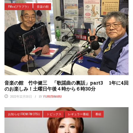
FM++(プラプラ）
音楽の館
音楽の館 竹中健三 「歌謡曲の裏話」part3 1年に4回
のお楽しみ！土曜日午後４時から６時30分
2022年12月30日
BY
FURUTANARU
お知らせ FROM FM OTSU
トピックス
レギュラー番組
番組