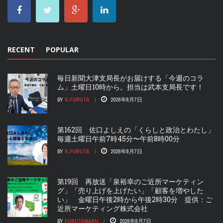
RECENT
POPULAR
毎日新聞大津支局長がお届けする「今週のコラ
ム」土曜日10時から。担当は武本支局長です！
BY
S.FURUTA
2026年8月7日
第162回 佐口よしえの「くらしと政治とわたし」
毎週土曜日午前7時45分〜午前8時00分
BY
S.FURUTA
2026年8月7日
第19回 再放送「泉裕幸のご近所マーケティン
グ」「売り上げを上げたい」「顧客を増やした
い」 金曜日午後2時から午後2時30分 提供：ご
近所マーケティング株式会社
BY
FURUTANARU
2026年8月7日