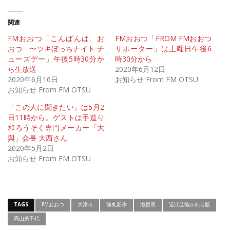
関連
FMおおつ「こんばんは、お
FMおおつ「FROM FMおおつ
おつ 〜ツキぼっちナイト チ
サポーター」は土曜日午後6
ューズデー」午後5時30分か
時30分から
ら生放送
2020年6月12日
2020年6月16日
お知らせ From FM OTSU
お知らせ From FM OTSU
「この人に聞きたい」は5月2
日11時から。ゲストは手造り
和ろうそく専門メーカー「大
與」会長 大西さん
2020年5月2日
お知らせ From FM OTSU
TAGS
FMおおつ
大津市
徳丸新作
滋賀県
近江芸能かわら版
高山美千代