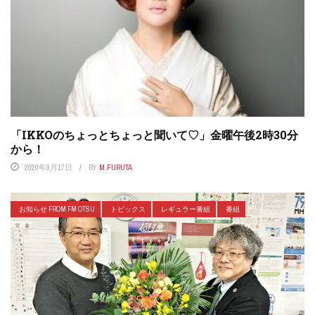
「IKKOのちょっとちょっと聞いて♡」金曜午後2時30分
から！
2020年9月17日
BY
M.FURUTA
お知らせ FROM FM OTSU
トピックス
レギュラー番組
番組