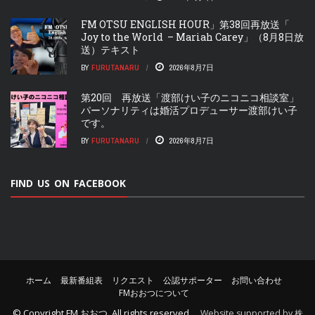
FM OTSU ENGLISH HOUR」第38回再放送「
Joy to the World – Mariah Carey」（8月8日放
送）テキスト
BY
FURUTANARU
2026年8月7日
第20回 再放送「渡部けい子のニコニコ相談室」
パーソナリティは婚活プロデューサー渡部けい子
です。
BY
FURUTANARU
2026年8月7日
FIND US ON FACEBOOK
ホーム
最新番組表
リクエスト
公認サポーター
お問い合わせ
FMおおつについて
© Copyright
FM おおつ
. All rights reserved.
Website supported by 株