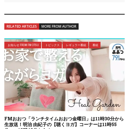
RELATED ARTICLES
MORE FROM AUTHOR
お知らせ FROM FM OTSU
トピックス
レギュラー番組
番組
FMおおつ「ランチタイムおおつ金曜日」は11時30分から
生放送！明治 由紀子の【聴くヨガ】コーナーは11時55