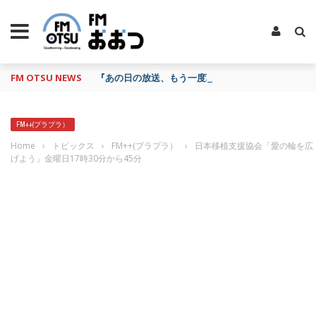
FM OTSU NEWS
『あの日の放送、もう一度聴きたいな…』にお応え！
FM++(プラプラ）
Home
›
トピックス
›
FM++(プラプラ）
›
日本移植支援協会「愛の輪を広
げよう」金曜日17時30分から45分