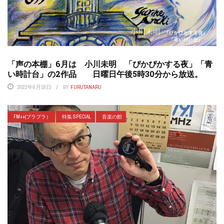
「声の本棚」6月は 小川未明 「ぴかぴかする夜」「青
い時計台」の2作品 日曜日午後5時30分から放送。
2022年6月18日
BY
FURUTANARU
FM++(プラプラ）
特集 SPECIAL
音楽の館