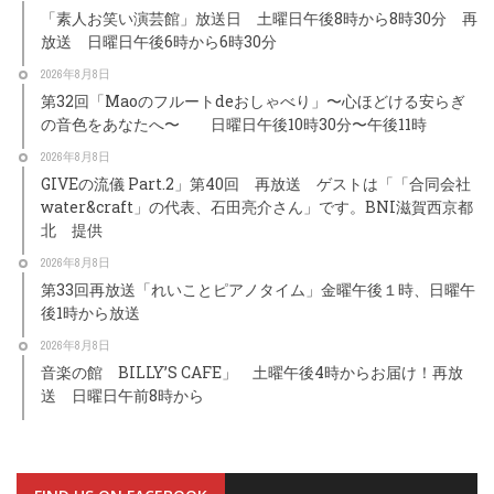
「素人お笑い演芸館」放送日 土曜日午後8時から8時30分 再
放送 日曜日午後6時から6時30分
2026年8月8日
第32回「Maoのフルートdeおしゃべり」〜心ほどける安らぎ
の音色をあなたへ〜 日曜日午後10時30分〜午後11時
2026年8月8日
GIVEの流儀 Part.2」第40回 再放送 ゲストは「「合同会社
water&craft」の代表、石田亮介さん」です。BNI滋賀西京都
北 提供
2026年8月8日
第33回再放送「れいことピアノタイム」金曜午後１時、日曜午
後1時から放送
2026年8月8日
音楽の館 BILLY’S CAFE」 土曜午後4時からお届け！再放
送 日曜日午前8時から