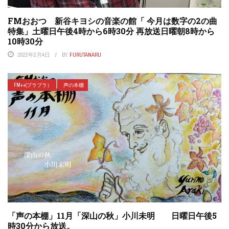
FMおおつ 新谷キヨシの音楽の館「 今月は数字の2の曲
特集」土曜日午後4時から6時30分 再放送日曜朝8時から
10時30分
2022年2月4日
BY
FURUTANARU
FM++(プラプラ）
声の本棚
「声の本棚」11月「深山の秋」小川未明 日曜日午後5
時30分から放送。