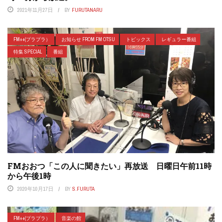
2021年11月27日
BY
FURUTANARU
FM++(プラプラ）
お知らせ FROM FM OTSU
トピックス
レギュラー番組
特集 SPECIAL
番組
FMおおつ「この人に聞きたい」再放送 日曜日午前11時
から午後1時
2020年10月17日
BY
S.FURUTA
FM++(プラプラ）
音楽の館