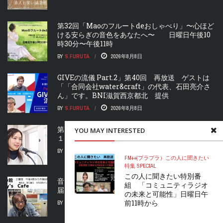
第32回「Maoのフルートdeおしゃべり」〜心ほど
ける安らぎの音色をあなたへ〜 日曜日午後10
時30分〜午後11時
BY
S.FURUTA
2026年8月8日
GIVEの流儀 Part.2」第40回 再放送 ゲストは
「「合同会社water&craft」の代表、石田亮介さ
ん」です。BNI滋賀西京都北 提供
BY
S.FURUTA
2026年8月8日
第33回再放送「れいことピアノタイム」金曜午後
YOU MAY INTERESTED
１時、日曜午後1時から放送
BY
M.FURUTA
2026年8月8日
FM++(プラプラ）
この人に聞きたい
特集 SPECIAL
この人に聞きたい特別番
音楽の館 BILLY’S CAFE」 土曜午後4時からお
組 「コミュニティラジオ
届け！再放送 日曜日午前8時から
の未来と可能性」日曜日午
前11時から
BY
S.FURUTA
2026年8月8日