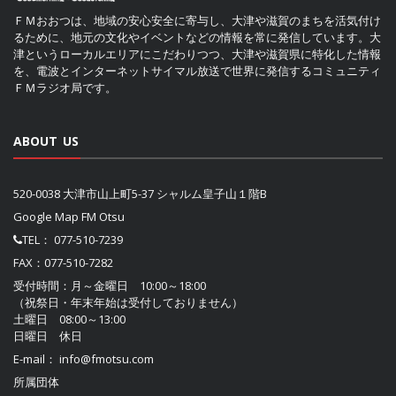
ＦＭおおつは、地域の安心安全に寄与し、大津や滋賀のまちを活気付け
るために、地元の文化やイベントなどの情報を常に発信しています。大
津というローカルエリアにこだわりつつ、大津や滋賀県に特化した情報
を、電波とインターネットサイマル放送で世界に発信するコミュニティ
ＦＭラジオ局です。
ABOUT US
520-0038 大津市山上町5-37 シャルム皇子山１階B
Google Map FM Otsu
TEL：
077-510-7239
FAX：077-510-7282
受付時間：月～金曜日 10:00～18:00
（祝祭日・年末年始は受付しておりません）
土曜日 08:00～13:00
日曜日 休日
E-mail：
info@fmotsu.com
所属団体