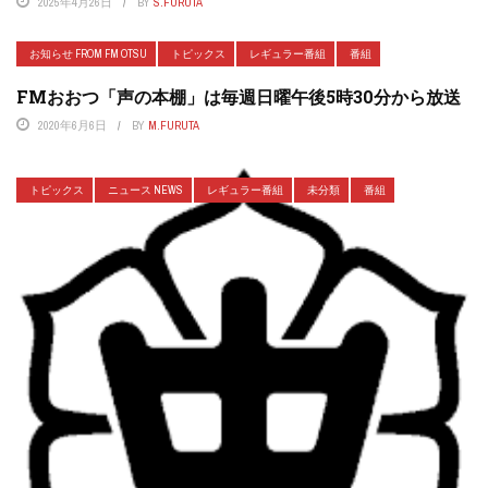
2025年4月26日
BY
S.FURUTA
お知らせ FROM FM OTSU
トピックス
レギュラー番組
番組
FMおおつ「声の本棚」は毎週日曜午後5時30分から放送
2020年6月6日
BY
M.FURUTA
トピックス
ニュース NEWS
レギュラー番組
未分類
番組