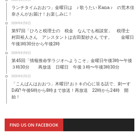
ランチタイムおおつ」金曜日は ♪ 歌うたい Kana ♪ の荒木佳
奈さんがお届け！お楽しみに！
2026年8月6日
第97回「ひろと税理士の 税金 なんでも相談室」 税理士
村田裕人さん アシスタントは吉田梨紗さん です。 金曜日
午後1時30分から午後2時
2026年8月6日
第45回「情報推命学ラジオへようこそ」金曜日午後3時〜午後
３時30分 再放送 日曜日 午後３時〜午後3時30分
2026年8月5日
「こんばんはおおつ」木曜日! おトキの心に笹る話で、刺ーす
DAY! 午後6時から8時まで放送！再放送 22時から24時 開
始！
FIND US ON FACEBOOK