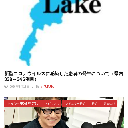
新型コロナウイルスに感染した患者の発生について（県内
338～346例目）
2020年8月18日
BY
M.FURUTA
お知らせ FROM FM OTSU
トピックス
レギュラー番組
番組
音楽の館