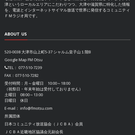
津というローカルエリアにこだわりつつ、大津や滋賀県に特化した情報
を、電波とインターネットサイマル放送で世界に発信するコミュニティ
ＦＭラジオ局です。
ABOUT US
520-0038 大津市山上町5-37 シャルム皇子山１階B
Google Map FM Otsu
TEL：
077-510-7239
FAX：077-510-7282
受付時間：月～金曜日 10:00～18:00
（祝祭日・年末年始は受付しておりません）
土曜日 08:00～13:00
日曜日 休日
E-mail：
info@fmotsu.com
所属団体
日本コミュニティ放送協会（ＪＣＢＡ）
会員
ＪＣＢＡ近畿地区協議会
元副会長