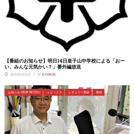
【番組のお知らせ】明日14日皇子山中学校による「おー
い、みんな元気かい？」番外編放送
2020年5月13日
BY
S.FURUTA
お知らせ FROM FM OTSU
トピックス
レギュラー番組
番組