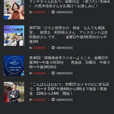
ランチタイムおおつ」金曜日は ♪ 歌うたい Kana
♪ の荒木佳奈さんがお届け！お楽しみに！
BY
S.FURUTA
2026年8月6日
第97回「ひろと税理士の 税金 なんでも相談
室」 税理士 村田裕人さん アシスタントは吉
田梨紗さん です。 金曜日午後1時30分から午
後2時
BY
S.FURUTA
2026年8月6日
第45回「情報推命学ラジオへようこそ」金曜日午
後3時〜午後３時30分 再放送 日曜日 午後３
時〜午後3時30分
BY
S.FURUTA
2026年8月6日
「こんばんはおおつ」木曜日! おトキの心に笹る話
で、刺ーす DAY! 午後6時から8時まで放送！再放
送 22時から24時 開始！
BY
S.FURUTA
2026年8月5日