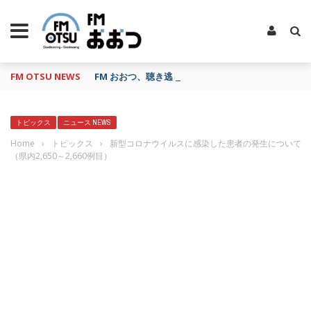
FM OTSU NEWS
FM おおつ、聴き逃し番組配信サービス「shelfs」
トピックス
ニュース NEWS
Home
›
トピックス
›
新型コロナウイルスに感染した患者の発生について
（県内2,650～2,660例目）