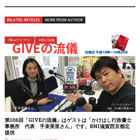
RELATED ARTICLES
MORE FROM AUTHOR
FM++(プラプラ）
GIVEの流儀
第106回「GIVEの流儀」はゲストは「かけはし行政書士
事務所 代表 手束美里さん」です。BNI滋賀西京都北
提供