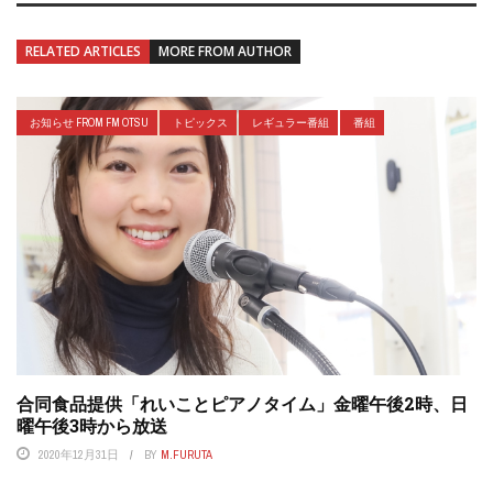
RELATED ARTICLES
MORE FROM AUTHOR
お知らせ FROM FM OTSU
トピックス
レギュラー番組
番組
合同食品提供「れいことピアノタイム」金曜午後2時、日
曜午後3時から放送
2020年12月31日
BY
M.FURUTA