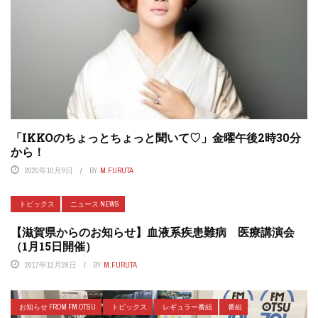
「IKKOのちょっとちょっと聞いて♡」金曜午後2時30分
から！
2020年10月9日
BY
M.FURUTA
トピックス
ニュース NEWS
【滋賀県からのお知らせ】血液系疾患難病 医療講演会
（1月15日開催）
2017年12月28日
BY
M.FURUTA
お知らせ FROM FM OTSU
トピックス
レギュラー番組
番組