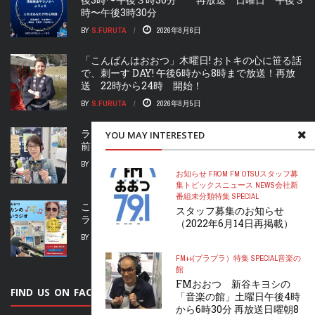
時〜午後3時30分
BY
S.FURUTA
2026年8月6日
「こんばんはおおつ」木曜日! おトキの心に笹る話
で、刺ーす DAY! 午後6時から8時まで放送！再放
送 22時から24時 開始！
BY
S.FURUTA
2026年8月5日
ランチタイムおおつ 木曜日 マダム芦田が、午
YOU MAY INTERESTED
前11時から午後1時まで、生放送
BY
FURUTANARU
2026年8月5日
お知らせ FROM FM OTSU
スタッフ募
集
トピックス
ニュース NEWS
会社
新
番組
未分類
特集 SPECIAL
こんばんはおおつ 水曜日 “ヒラカンのすいすい
スタッフ募集のお知らせ
ラジオ” 午後6時スタート！2時間生放送！！
（2022年6月14日再掲載）
BY
FURUTANARU
2026年8月4日
FM++(プラプラ）
特集 SPECIAL
音楽の
館
FMおおつ 新谷キヨシの
FIND US ON FACEBOOK
「音楽の館」土曜日午後4時
から6時30分 再放送日曜朝8