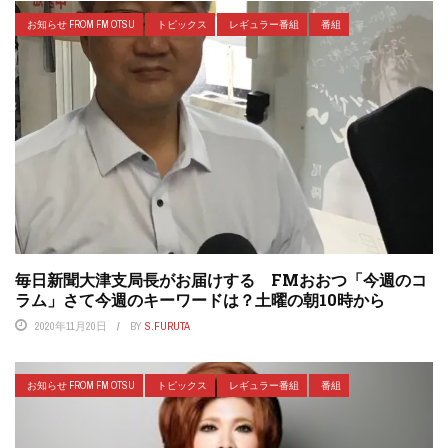
お知らせ FROM FM OTSU
トピックス
レギュラー番組
番組
毎日新聞大津支局長がお届けする FMおおつ「今週のコ
ラム」さて今週のキーワードは？土曜の朝10時から
2020年11月20日
BY
S.FURUTA
お知らせ FROM FM OTSU
トピックス
レギュラー番組
番組