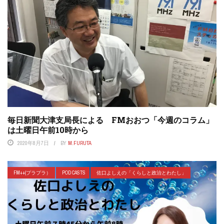
毎日新聞大津支局長による FMおおつ「今週のコラム」
は土曜日午前10時から
2020年8月7日
BY
M.FURUTA
FM++(プラプラ）
POD CASTS
佐口よしえの「くらしと政治とわたし」