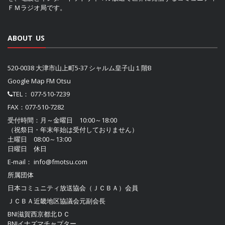
ＦＭラジオ局です。
ABOUT US
520-0038 大津市山上町5-37 シャルム皇子山１階B
Google Map FM Otsu
TEL：
077-510-7239
FAX：077-510-7282
受付時間：月～金曜日 10:00～18:00
（祝祭日・年末年始は受付しておりません）
土曜日 08:00～13:00
日曜日 休日
E-mail：
info@fmotsu.com
所属団体
日本コミュニティ放送協会（ＪＣＢＡ）
会員
ＪＣＢＡ近畿地区協議会
元副会長
BNI滋賀西京都北ＤＣ
BNIイナズマチャプター