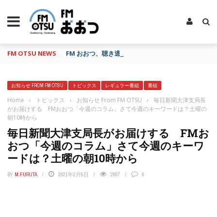
FM OTSU NEWS
FM おおつ、聴き逃し番組配信サービス「shelfs」
お知らせ FROM FM OTSU
トピックス
レギュラー番組
番組
Home
›
トピックス
›
お知らせ From FM OTSU
›
毎日新聞大津支局長
がお届けする FMおおつ「今週のコラム」さて今週のキーワードは？土曜の
朝10時から
毎日新聞大津支局長がお届けする FMお
おつ「今週のコラム」さて今週のキーワ
ードは？土曜の朝10時から
BY
M.FURUTA
2021年2月5日
2807
0