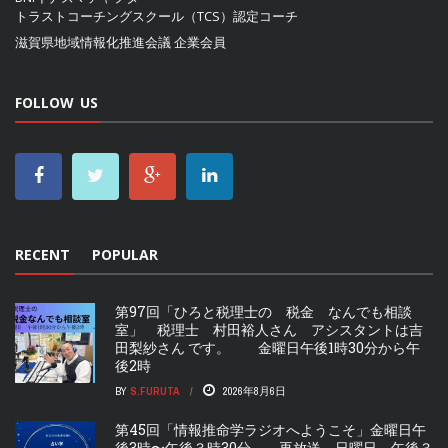
トラストコーチングスクール（TCS）認定コーチ
滋賀県地域情報化推進会議
企業会員
FOLLOW US
RECENT
POPULAR
第97回「ひろと税理士の 税金 なんでも相談
室」 税理士 村田裕人さん アシスタントは吉
田梨紗さん です。 金曜日午後1時30分から午
後2時
BY
S.FURUTA
2026年8月6日
第45回「情報推命学ラジオへようこそ」金曜日午
後3時〜午後３時30分 再放送 日曜日 午後３