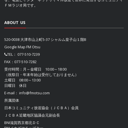
ＦＭラジオ局です。
ABOUT US
520-0038 大津市山上町5-37 シャルム皇子山１階B
Google Map FM Otsu
TEL：
077-510-7239
FAX：077-510-7282
受付時間：月～金曜日 10:00～18:00
（祝祭日・年末年始は受付しておりません）
土曜日 08:00～13:00
日曜日 休日
E-mail：
info@fmotsu.com
所属団体
日本コミュニティ放送協会（ＪＣＢＡ）
会員
ＪＣＢＡ近畿地区協議会
元副会長
BNI滋賀西京都北ＤＣ