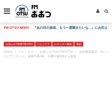
FM OTSU NEWS
『あの日の放送、もう一度聴きたいな…』にお応え！F
お知らせ FROM FM OTSU
トピックス
レギュラー番組
番組
Home
›
トピックス
›
お知らせ From FM OTSU
›
合同食品提供「れいこ
とピアノタイム」金曜午後2時、日曜午後3時から放送