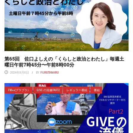
第65回 佐口よしえの「くらしと政治とわたし」毎週土
曜日午前7時45分〜午前8時00分
2024年9月6日
BY
FURUTANARU
FM++(プラプラ）
GIVE の流儀PART2
レギュラー番組
番組