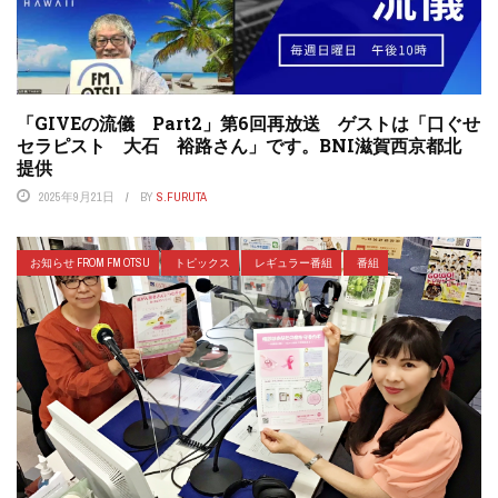
「GIVEの流儀 Part2」第6回再放送 ゲストは「口ぐせ
セラピスト 大石 裕路さん」です。BNI滋賀西京都北
提供
2025年9月21日
BY
S.FURUTA
お知らせ FROM FM OTSU
トピックス
レギュラー番組
番組