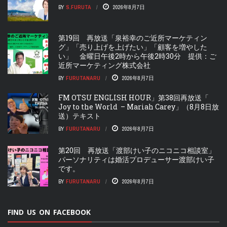
BY
S.FURUTA
2026年8月7日
第19回 再放送「泉裕幸のご近所マーケティン
グ」「売り上げを上げたい」「顧客を増やした
い」 金曜日午後2時から午後2時30分 提供：ご
近所マーケティング株式会社
BY
FURUTANARU
2026年8月7日
FM OTSU ENGLISH HOUR」第38回再放送「
Joy to the World – Mariah Carey」（8月8日放
送）テキスト
BY
FURUTANARU
2026年8月7日
第20回 再放送「渡部けい子のニコニコ相談室」
パーソナリティは婚活プロデューサー渡部けい子
です。
BY
FURUTANARU
2026年8月7日
FIND US ON FACEBOOK