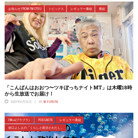
お知らせ FROM FM OTSU
トピックス
レギュラー番組
番組
「こんばんはおおつ〜ツキぼっちナイトMT」は木曜18時
から生放送でお届け！
2022年6月15日
BY
M.FURUTA
FM++(プラプラ）
POD CASTS
レギュラー番組
佐口よしえの「くらしと政治とわたし」