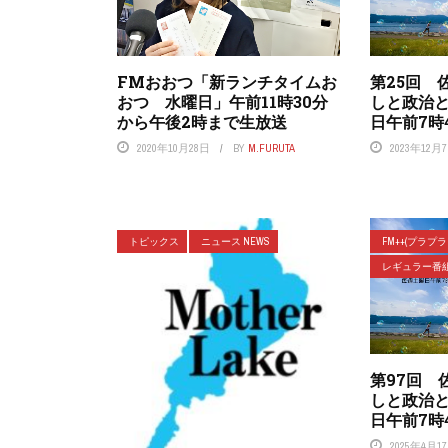
FMおおつ「新ランチタイムお
第25回 
おつ 水曜日」午前11時30分
しと政治
から午後2時まで生放送
日午前7時
2020年10月28日
BY
M.FURUTA
2023年12月
トピックス
ニュース NEWS
FM++(プラプ
レギュラー番
第97回 
しと政治
日午前7時
2025年4月1