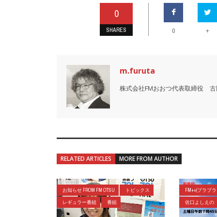
0
SHARES
+
0
m.furuta
株式会社FMおおつ代表取締役 古
RELATED ARTICLES
MORE FROM AUTHOR
お知らせ FROM FM OTSU
トピックス
FM++(プラプ
レギュラー番組
番組
佐口よしえの