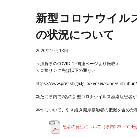
新型コロナウイル
の状況について
2020年10月18
日
＜滋賀県のCOVID-19関連ページより転載＞
＜直接リンク先は以下の通り＞
https://www.pref.shiga.lg.jp/kensei/koho/e-shinbu
新たに県内で2名の新型コロナウイルス感染症患者
本件について、引き続き濃厚接触者の把握を含めた
患者の発生について（県内523～524