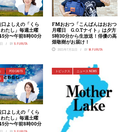
佐口よしえの「くら
FMおおつ「こんばんはおおつ
とわたし」毎週土曜
月曜日 G.O.Tナイト」は夕方
45分〜午前8時00分
5時30分から生放送！俳優の高
畑敬樹がお届け！
7日
BY
S.FURUTA
2021年7月11日
BY
M.FURUTA
ラ）
POD CASTS
トピックス
ニュース NEWS
組
佐口よしえの「くら
とわたし」毎週土曜
45分〜午前8時00分
7日
BY
S.FURUTA