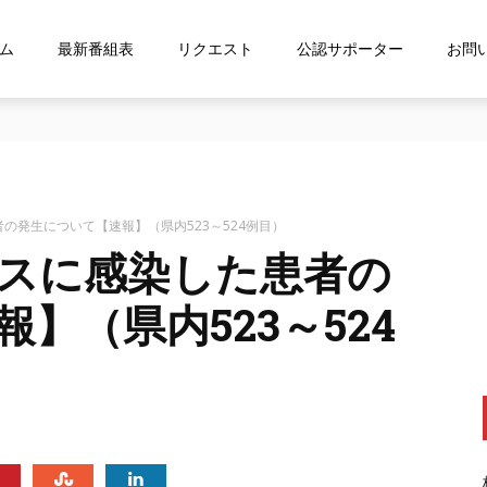
ム
最新番組表
リクエスト
公認サポーター
お問
な…』にお応え！FMおおつ ポッドキャスト配信中！
の発生について【速報】（県内523～524例目）
スに感染した患者の
】（県内523～524