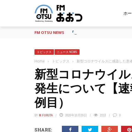
ホー
FM OTSU NEWS
『あの日の放送、もう一度聴きたい
トピックス
ニュース NEWS
Home
›
トピックス
›
新型コロナウイルスに感染した患者
新型コロナウイル
発生について【速報
例目）
BY
M.FURUTA
2020年10月29日
2213
0
SHARE: