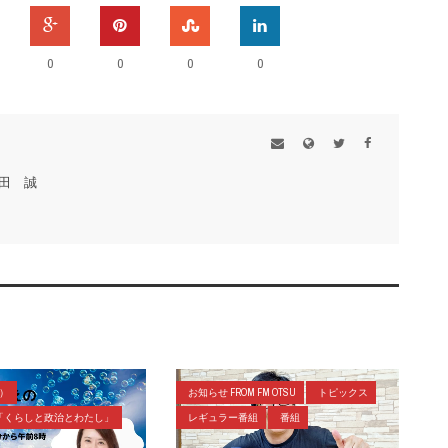
0
0
0
0
田 誠
ラ）
お知らせ FROM FM OTSU
トピックス
「くらしと政治とわたし」
レギュラー番組
番組