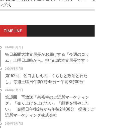
ング式
TIMELINE
2026年8月7日
毎日新聞大津支局長がお届けする「今週のコラ
ム」土曜日10時から。担当は武本支局長です！
2026年8月7日
第162回 佐口よしえの「くらしと政治とわた
し」毎週土曜日午前7時45分〜午前8時00分
2026年8月7日
第19回 再放送「泉裕幸のご近所マーケティン
グ」「売り上げを上げたい」「顧客を増やした
い」 金曜日午後2時から午後2時30分 提供：ご
近所マーケティング株式会社
2026年8月7日