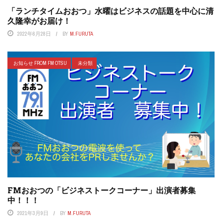
「ランチタイムおおつ」水曜はビジネスの話題を中心に清
久隆幸がお届け！
2022年6月28日
BY
M.FURUTA
お知らせ FROM FM OTSU
未分類
FMおおつの「ビジネストークコーナー」出演者募集
中！！！
2021年3月9日
BY
M.FURUTA