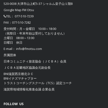
520-0038 大津市山上町5-37 シャルム皇子山１階B
Google Map FM Otsu
TEL：
077-510-7239
FAX：077-510-7282
受付時間：月～金曜日 10:00～18:00
（祝祭日・年末年始は受付しておりません）
土曜日 08:00～13:00
日曜日 休日
E-mail：
info@fmotsu.com
所属団体
日本コミュニティ放送協会（ＪＣＢＡ）
会員
ＪＣＢＡ近畿地区協議会
元副会長
BNI滋賀西京都北ＤＣ
BNIイナズマチャプター
トラストコーチングスクール（TCS）認定コーチ
滋賀県地域情報化推進会議
企業会員
FOLLOW US