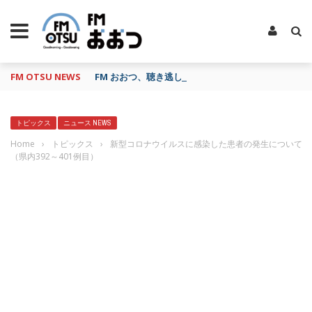
FM OTSU NEWS
FM おおつ、聴き逃し番組配信サービス「shelfs」
トピックス
ニュース NEWS
Home
›
トピックス
›
新型コロナウイルスに感染した患者の発生について
（県内392～401例目）