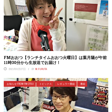
FMおおつ【ランチタイムおおつ火曜日】は葉月陽が午前
11時30分から生放送でお届け！
2021年9月27日
BY
M.FURUTA
お知らせ FROM FM OTSU
トピックス
レギュラー番組
番組