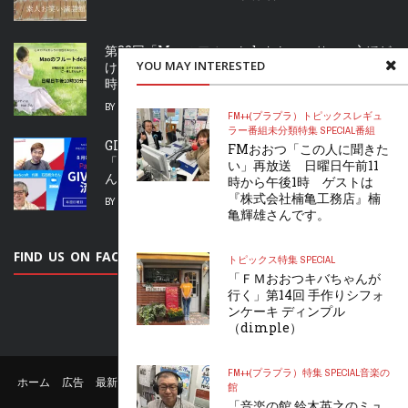
第32回「Maoのフルートdeおしゃべり」〜心ほど
YOU MAY INTERESTED
ける安らぎの音色をあなたへ〜 日曜日午後10
時30分〜午後11時
BY
S.FURUTA
2026年8月8日
FM++(プラプラ）
トピックス
レギュ
ラー番組
未分類
特集 SPECIAL
番組
GIVEの流儀 Part.2」第40回 再放送 ゲストは
FMおおつ「この人に聞きた
「「合同会社water&craft」の代表、石田亮介さ
い」再放送 日曜日午前11
ん」です。BNI滋賀西京都北 提供
時から午後1時 ゲストは
『株式会社楠亀工務店』楠
BY
S.FURUTA
2026年8月8日
亀輝雄さんです。
FIND US ON FACEBOOK
トピックス
特集 SPECIAL
「ＦＭおおつキバちゃんが
行く」第14回 手作りシフォ
ンケーキ ディンプル
（dimple）
FM++(プラプラ）
特集 SPECIAL
音楽の
ホーム
広告
最新番組表
リクエスト
公認サポーター
お問い合わせ
館
FMおおつについて
「音楽の館 鈴木英之のミュ