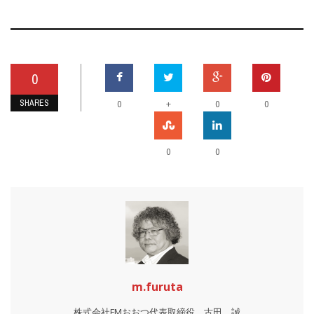
0
SHARES
+
0
0
0
0
0
m.furuta
株式会社FMおおつ代表取締役 古田 誠