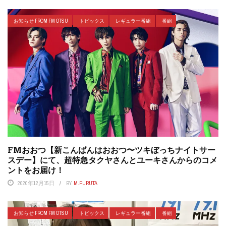
お知らせ FROM FM OTSU
トピックス
レギュラー番組
番組
FMおおつ【新こんばんはおおつ〜ツキぼっちナイトサー
スデー】にて、超特急タクヤさんとユーキさんからのコメ
ントをお届け！
2020年12月15日
BY
M.FURUTA
お知らせ FROM FM OTSU
トピックス
レギュラー番組
番組