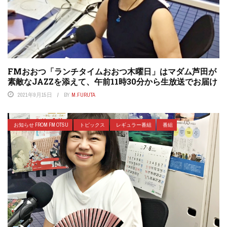
FMおおつ「ランチタイムおおつ木曜日」はマダム芦田が
素敵なJAZZを添えて、午前11時30分から生放送でお届け
2021年9月15日
BY
M.FURUTA
お知らせ FROM FM OTSU
トピックス
レギュラー番組
番組