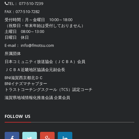
TEL：
077-510-7239
FAX：077-510-7282
受付時間：月～金曜日 10:00～18:00
（祝祭日・年末年始は受付しておりません）
土曜日 08:00～13:00
日曜日 休日
E-mail：
info@fmotsu.com
所属団体
日本コミュニティ放送協会（ＪＣＢＡ）
会員
ＪＣＢＡ近畿地区協議会
元副会長
BNI滋賀西京都北ＤＣ
BNIイナズマチャプター
トラストコーチングスクール（TCS）認定コーチ
滋賀県地域情報化推進会議
企業会員
FOLLOW US