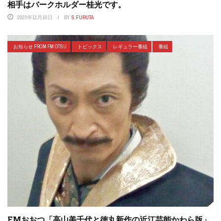
相手はバークホルダー桂光です。
2023年11月10日
BY
S.FURUTA
お知らせ FROM FM OTSU
トピックス
レギュラー番組
番組
FMおおつ「高山美千代と徳丸新作の近江芸能かわら版」