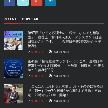
RECENT
POPULAR
第97回「ひろと税理士の 税金 なんでも相談
室」 税理士 村田裕人さん アシスタントは吉
田梨紗さん です。 金曜日午後1時30分から午
後2時
BY
S.FURUTA
2026年8月6日
第45回「情報推命学ラジオへようこそ」金曜日午
後3時〜午後３時30分 再放送 日曜日 午後３
時〜午後3時30分
BY
S.FURUTA
2026年8月6日
「こんばんはおおつ」木曜日! おトキの心に笹る話
で、刺ーす DAY! 午後6時から8時まで放送！再放
送 22時から24時 開始！
BY
S.FURUTA
2026年8月5日