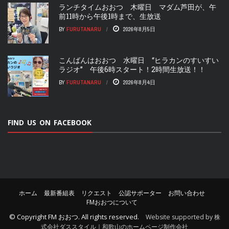
ランチタイムおおつ 木曜日 マダム芦田が、午
前11時から午後1時まで、生放送
BY
FURUTANARU
2026年8月5日
こんばんはおおつ 水曜日 “ヒラカンのすいすい
ラジオ” 午後6時スタート！2時間生放送！！
BY
FURUTANARU
2026年8月4日
FIND US ON FACEBOOK
ホーム
最新番組表
リクエスト
公認サポーター
お問い合わせ
FMおおつについて
© Copyright
FM おおつ
. All rights reserved.
Website supported by 株
式会社ダススタイル｜和歌山のホームページ制作会社