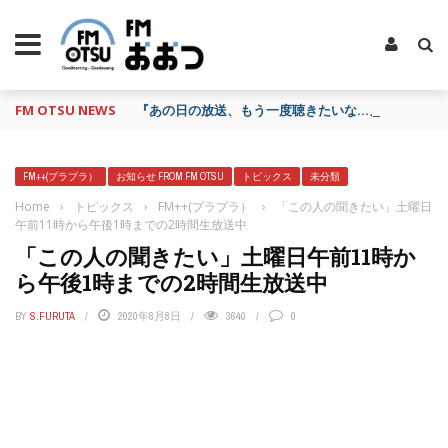
FM OTSU NEWS
『あの日の放送、もう一度聴きたいな…』にお応え！
FM++(プラプラ）
お知らせ FROM FM OTSU
トピックス
未分類
Home
›
トピックス
›
FM++(プラプラ）
›
「この人の聞きたい」土曜日
午前11時から午後1時までの2時間生放送中
「この人の聞きたい」土曜日午前11時か
ら午後1時までの2時間生放送中
BY
S.FURUTA
2020年8月8日
3640
0