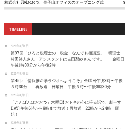
株式会社FMおおつ、皇子山オフィスのオープニング式
0
TIMELINE
2026年8月6日
第97回「ひろと税理士の 税金 なんでも相談室」 税理士
村田裕人さん アシスタントは吉田梨紗さん です。 金曜日
午後1時30分から午後2時
2026年8月6日
第45回「情報推命学ラジオへようこそ」金曜日午後3時〜午後
３時30分 再放送 日曜日 午後３時〜午後3時30分
2026年8月5日
「こんばんはおおつ」木曜日! おトキの心に笹る話で、刺ーす
DAY! 午後6時から8時まで放送！再放送 22時から24時 開
始！
2026年8月5日