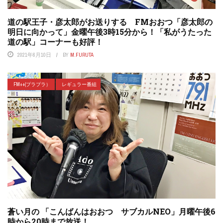
道の駅王子・彦太郎がお送りする FMおおつ「彦太郎の
明日に向かって」金曜午後3時15分から！「私がうたった
道の駅」コーナーも好評！
2021年6月10日
BY
M.FURUTA
FM++(プラプラ）
レギュラー番組
蒼い月の 「こんばんはおおつ サブカルNEO」月曜午後6
時から20時まで放送！