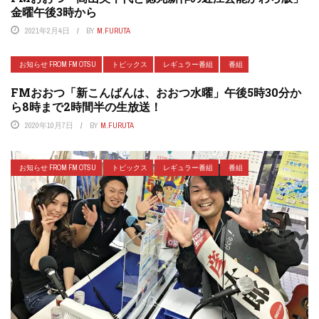
金曜午後3時から
2021年2月4日
BY
M.FURUTA
お知らせ FROM FM OTSU
トピックス
レギュラー番組
番組
FMおおつ「新こんばんは、おおつ水曜」午後5時30分か
ら8時まで2時間半の生放送！
2020年10月7日
BY
M.FURUTA
お知らせ FROM FM OTSU
トピックス
レギュラー番組
番組