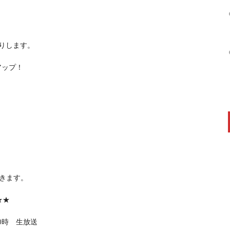
送りします。
アップ！
！
きます。
★★
0時 生放送