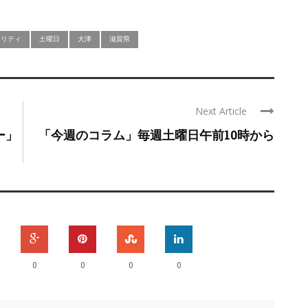
ナリティ
土曜日
大津
滋賀県
Next Article
ー」
「今週のコラム」毎週土曜日午前10時から
0
0
0
0