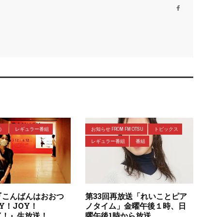
ラ）
レギュラー番組
お知らせ FROM FM OTSU
トピックス
レギュラー番組
番組
『こんばんはおおつ
第33回再放送「れいことピア
OY！JOY！
ノタイム」金曜午後１時、日
AY！』生放送！
曜午後1時から放送