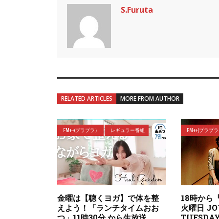
S.Furuta
RELATED ARTICLES
MORE FROM AUTHOR
FM++(プラプラ）
レギュラー番組
FM++(プラプ
金曜は【聴くヨガ】で体を整
18時から
えよう！「ランチタイムおお
火曜日 J
つ」11時30分 から生放送
TUESD