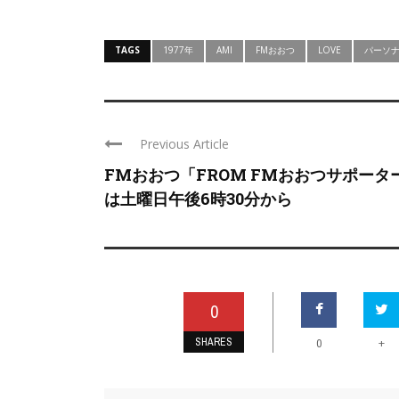
TAGS
1977年
AMI
FMおおつ
LOVE
パーソ
Previous Article
FMおおつ「FROM FMおおつサポータ
は土曜日午後6時30分から
0
SHARES
+
0