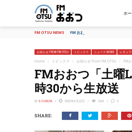
ホー
FM OTSU NEWS
FM おおつ、聴き逃し番組配信サービ
お知らせ FROM FM OTSU
トピックス
ニュース NEWS
レギュラ
Home
›
トピックス
›
お知らせ From FM OTSU
›
FM
FMおおつ「土曜L
時30から生放送
BY
S.FURUTA
2020年6月12日
3416
0
SHARE: