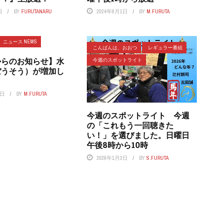
日
BY
FURUTANARU
2024年8月1日
BY
M.FURUTA
ニュース NEWS
こんばんは、おおつ
レギュラー番組
からのお知らせ】水
今週のスポットライト
ぼうそう）が増加し
。
7日
BY
M.FURUTA
今週のスポットライト 今週
の「これもう一回聴きた
い！」を選びました。日曜日
午後8時から10時
2026年1月3日
BY
S.FURUTA