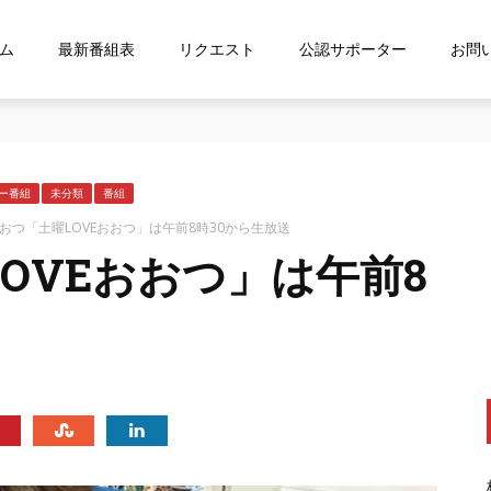
ム
最新番組表
リクエスト
公認サポーター
お問
ス「shelfs」を導⼊
ー番組
未分類
番組
おおつ「土曜LOVEおおつ」は午前8時30から生放送
OVEおおつ」は午前8