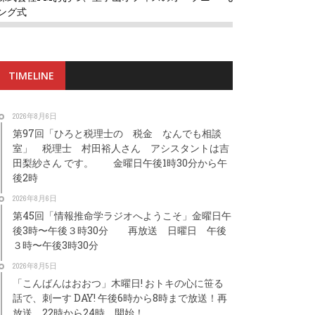
ング式
TIMELINE
2026年8月6日
第97回「ひろと税理士の 税金 なんでも相談
室」 税理士 村田裕人さん アシスタントは吉
田梨紗さん です。 金曜日午後1時30分から午
後2時
2026年8月6日
第45回「情報推命学ラジオへようこそ」金曜日午
後3時〜午後３時30分 再放送 日曜日 午後
３時〜午後3時30分
2026年8月5日
「こんばんはおおつ」木曜日! おトキの心に笹る
話で、刺ーす DAY! 午後6時から8時まで放送！再
放送 22時から24時 開始！