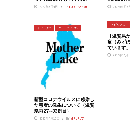
2022年8月4日
BY
FURUTANARU
2022年9月5
トピックス
トピックス
ニュース NEWS
【滋賀県
痘（みず
ています
2017年12月
新型コロナウイルスに感染し
た患者の発生について（滋賀
県内27~33例目）
2020年4月10日
BY
M.FURUTA