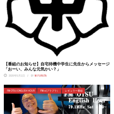
【番組のお知らせ】自宅待機中学生に先生からメッセージ
「おーい、みんな元気かい？」
2020年5月1日
BY
M.FURUTA
FM OTSU ENGLISH HOUR
FM++(プラプラ）
レギュラー番組