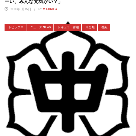
ーい、みんな元気かい？」
2020年5月15日
BY
M.FURUTA
トピックス
ニュース NEWS
レギュラー番組
未分類
番組