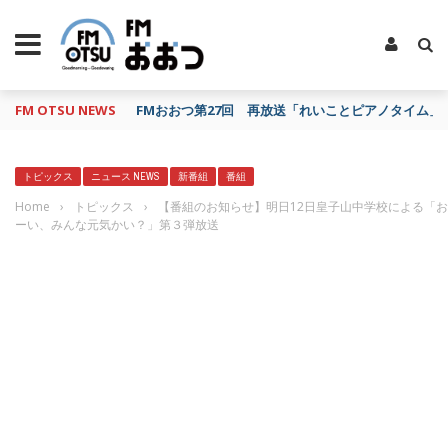
FM OTSU NEWS
FMおおつ第27回 再放送「れいことピアノタイム」
トピックス
ニュース NEWS
新番組
番組
Home
›
トピックス
›
【番組のお知らせ】明日12日皇子山中学校による「お
ーい、みんな元気かい？」第３弾放送