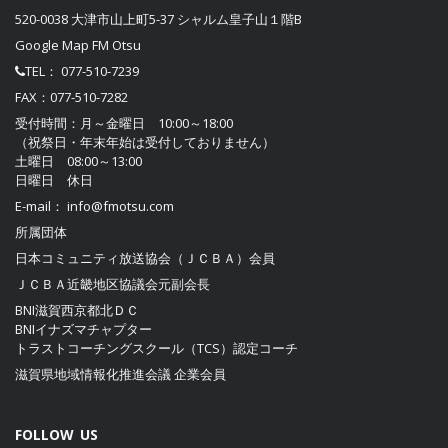
520-0038 大津市山上町5-37 シャルム皇子山１階B
Google Map FM Otsu
TEL：
077-510-7239
FAX：077-510-7282
受付時間：月～金曜日 10:00～18:00
（祝祭日・年末年始は受付しておりません）
土曜日 08:00～13:00
日曜日 休日
E-mail：
info@fmotsu.com
所属団体
日本コミュニティ放送協会（ＪＣＢＡ）
会員
ＪＣＢＡ近畿地区協議会
元副会長
BNI滋賀西京都北ＤＣ
BNIイナズマチャプター
トラストコーチングスクール（TCS）認定コーチ
滋賀県地域情報化推進会議
企業会員
FOLLOW US