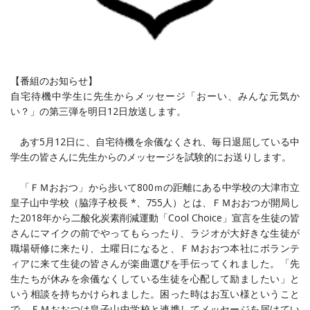
【番組のお知らせ】
自宅待機中学生に先生からメッセージ「おーい、みんな元気か
い？」の第三弾を明日12日放送します。
あす5月12日に、自宅待機を余儀なくされ、毎日退屈している中
学生の皆さんに先生からのメッセージを試験的にお送りします。
「ＦＭおおつ」から歩いて800ｍの距離にある中学校の大津市立
皇子山中学校（脇淳子校長 *、755人）とは、ＦＭおおつが開局し
た2018年から二酸化炭素削減運動「Cool Choice」宣言を生徒の皆
さんにマイクの前でやってもらったり、ラジオが大好きな生徒が
職場研修に来たり、土曜日になると、ＦＭおおつ本社にボランテ
ィアに来て生徒の皆さんが楽曲選びを手伝ってくれました。「先
生たちが休みを余儀なくしている生徒を心配して励ましたい」と
いう相談を持ちかけられました。困った時はお互い様ということ
で、ＦＭおおつは皇子山中学校と連携してメッセージを届けてい