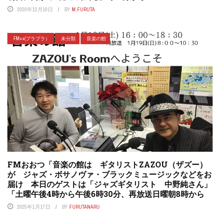
2020年12月10日
BY
M.FURUTA
FM++(プラプラ）
未分類
音楽の館
FMおおつ「音楽の館は ギタリストZAZOU（ザズー）
が ジャズ・ボサノヴァ・ブラックミュージックなどをお
届け 本日のゲストは「ジャズギタリスト 中野純さん」
「土曜午後4時から午後6時30分、再放送日曜朝8時から
2025年1月17日
BY
FURUTANARU