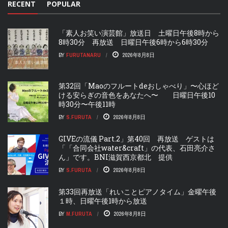
RECENT
POPULAR
「素人お笑い演芸館」放送日 土曜日午後8時から
8時30分 再放送 日曜日午後6時から6時30分
BY
FURUTANARU
2026年8月8日
第32回「Maoのフルートdeおしゃべり」〜心ほど
ける安らぎの音色をあなたへ〜 日曜日午後10
時30分〜午後11時
BY
S.FURUTA
2026年8月8日
GIVEの流儀 Part.2」第40回 再放送 ゲストは
「「合同会社water&craft」の代表、石田亮介さ
ん」です。BNI滋賀西京都北 提供
BY
S.FURUTA
2026年8月8日
第33回再放送「れいことピアノタイム」金曜午後
１時、日曜午後1時から放送
BY
M.FURUTA
2026年8月8日