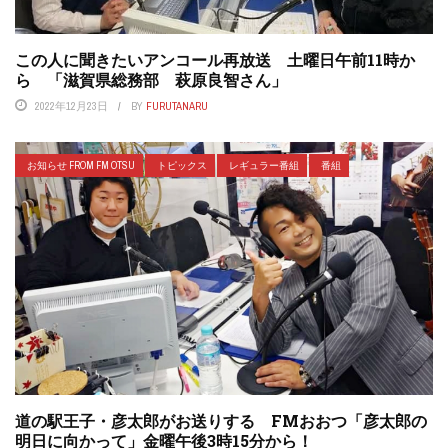
この人に聞きたいアンコール再放送 土曜日午前11時か
ら 「滋賀県総務部 萩原良智さん」
2022年12月23日
BY
FURUTANARU
お知らせ FROM FM OTSU
トピックス
レギュラー番組
番組
道の駅王子・彦太郎がお送りする FMおおつ「彦太郎の
明日に向かって」金曜午後3時15分から！