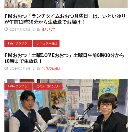
FMおおつ「ランチタイムおおつ月曜日」は、いといゆり
が午前11時30分から生放送でお届け！
2022年3月13日
BY
M.FURUTA
FM++(プラプラ）
レギュラー番組
FMおおつ「土曜LOVEおおつ」土曜日午前8時30分から
10時まで生放送！
2021年10月8日
BY
FURUTANARU
FM++(プラプラ）
この人に聞きたい