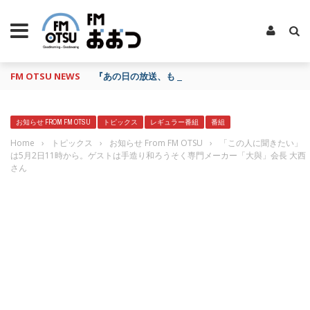
FM OTSU NEWS
『あの日の放送、もう一度聴きたいな…』にお応え！
お知らせ FROM FM OTSU
トピックス
レギュラー番組
番組
Home
›
トピックス
›
お知らせ From FM OTSU
›
「この人に聞きたい」
は5月2日11時から。ゲストは手造り和ろうそく専門メーカー「大與」会長 大西
さん