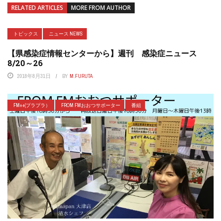
RELATED ARTICLES
MORE FROM AUTHOR
トピックス
ニュース NEWS
【県感染症情報センターから】週刊 感染症ニュース
8/20～26
2018年8月31日
BY
M.FURUTA
FM++(プラプラ）
FROM FMおおつサポーター
番組