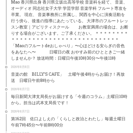
Mao 香川県出身 香川県立坂出高等学校 音楽科を経て、 音楽、
オーディオ 同志社女子大学 学芸学部 音楽学科 フルート専攻を
卒業。 現在、 音楽事務所に所属し、関西を中心に演奏活動を
行う傍ら、後進の指導にあたっている。 大津市のフルートレッ
スン教室｜アビリティスクール お教室満席の場合は、お断
りする場合がございます。ご了承ください。 ＊＊＊＊＊＊＊＊
＊＊＊＊＊＊＊＊＊＊＊＊＊＊＊＊＊＊＊＊＊＊＊＊＊＊
「Maoのフルートdeおしゃべり」〜心ほどける安らぎの音色
をあなたへ〜 日曜日の夜 おやすみ前のひとときご一緒
しませんか？ 放送時間：日曜日午後10時30分〜午後11時
2026年8月8日
音楽の館 BILLY’S CAFE」 土曜午後4時からお届け！再放
送 日曜日午前8時から
2026年8月7日
毎日新聞大津支局長がお届けする「今週のコラム」土曜日10時
から。担当は武本支局長です！
2026年8月7日
第162回 佐口よしえの「くらしと政治とわたし」毎週土曜日
午前7時45分〜午前8時00分