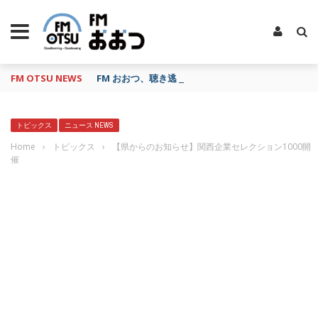
FM OTSU NEWS
FM おおつ、聴き逃し番組配信サービス「shelfs」
トピックス
ニュース NEWS
Home
›
トピックス
›
【県からのお知らせ】関西企業セレクション1000開
催