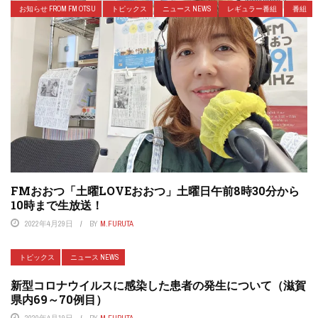
お知らせ FROM FM OTSU
トピックス
ニュース NEWS
レギュラー番組
番組
FMおおつ「土曜LOVEおおつ」土曜日午前8時30分から
10時まで生放送！
2022年4月29日
BY
M.FURUTA
トピックス
ニュース NEWS
新型コロナウイルスに感染した患者の発生について（滋賀
県内69～70例目）
2020年4月19日
BY
M.FURUTA