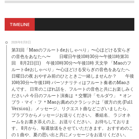
TIMELINE
2026年8月8日
第31回「Maoのフルートdeおしゃべり」〜心ほどける安らぎ
の音色をあなたへ〜 日曜日午後10時30分〜午後11時第31
回 8月2日(日) 午後10時30分〜午後11時 天文学 「Maoのフ
ルートdeおしゃべり」〜心ほどける安らぎの音色をあなたへ
日曜日の夜 おやすみ前のひとときご一緒しませんか？ 午後
10時30分〜午後11時 パーソナリティはフルート奏者のMaoさ
んです。 日常のこぼれ話を、フルートの音色と共にお楽しみく
ださい🎶 今日のフルート演奏は ＊交響詩「モルダウ」 ＊オン
ブラ・マイ・フ ＊Maoお薦めのクラシックは「彼方の光 (Full
Version)」 メッセージ、リクエスト曲などございましたら、
プラプラからメッセージお送りください。 番組名、 ラジオネ
ームをお書き添えの上、お送りください。 お待ちしておりま
す。 8月から、毎週放送をさせていただきます。 おすすめのこ
の１曲や、夏の思い出と共にメッセージをお送りください。