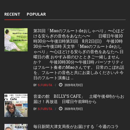
RECENT
POPULAR
第31回「Maoのフルートdeおしゃべり」〜心ほど
ける安らぎの音色をあなたへ〜 日曜日午後10
時30分〜午後11時第31回 8月2日(日) 午後10時
30分〜午後11時 天文学 「Maoのフルートdeおし
ゃべり」〜心ほどける安らぎの音色をあなたへ 日
曜日の夜 おやすみ前のひとときご一緒しません
か？ 午後10時30分〜午後11時 パーソナリティ
はフルート奏者のMaoさんです。 日常のこぼれ話
を、フルートの音色と共にお楽しみください🎶 今
日のフルート演奏は ...
BY
S.FURUTA
2026年8月8日
音楽の館 BILLY’S CAFE」 土曜午後4時からお
届け！再放送 日曜日午前8時から
BY
S.FURUTA
2026年8月8日
毎日新聞大津支局長がお届けする「今週のコラ