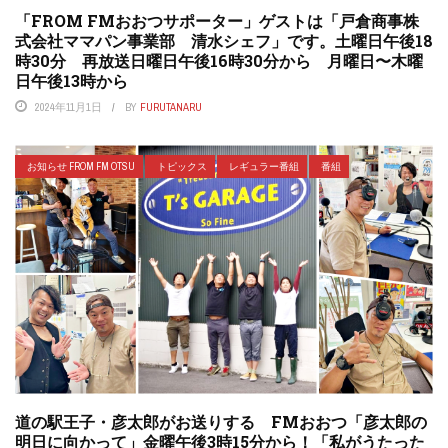
「FROM FMおおつサポーター」ゲストは「戸倉商事株
式会社ママパン事業部 清水シェフ」です。土曜日午後18
時30分 再放送日曜日午後16時30分から 月曜日〜木曜
日午後13時から
2024年11月1日
BY
FURUTANARU
お知らせ FROM FM OTSU
トピックス
レギュラー番組
番組
道の駅王子・彦太郎がお送りする FMおおつ「彦太郎の
明日に向かって」金曜午後3時15分から！「私がうたった