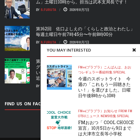
ム」土曜日10時から。担当は武本支局長です！
BY
S.FURUTA
2026年8月7日
第162回 佐口よしえの「くらしと政治とわたし」
毎週土曜日午前7時45分〜午前8時00分
BY
S.FURUTA
2026年8月7日
YOU MAY INTERESTED
第19回 再放送「泉裕幸のご近所マーケティン
グ」「売り上げを上げたい」「顧客を増やした
FM++(プラプラ）
こんばんは、おお
い」 金曜日午後2時から午後2時30分 提供：ご
つ
レギュラー番組
特集 SPECIAL
近所マーケティング株式会社
今週のスポットライト 今
週の「これもう一回聴きた
BY
FURUTANARU
2026年8月7日
い！」を選びました。日曜
日午後8時から10時
FIND US ON FACEBOOK
FM++(プラプラ）
お知らせ FROM FM
OTSU
ニュース NEWS
特集 SPECIAL
FMおおつ「 COOL CHOICE
宣言」10月5日から9日まで
は大津市立長等小学校