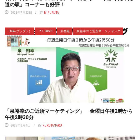
道の駅」コーナーも好評！
2021年7月22日
BY
M.FURUTA
FM++(プラプラ）
POD CASTS
新番組
泉裕幸のご近所マーケティング
「泉裕幸のご近所マーケティング」 金曜日午後2時から
午後2時30分
2025年6月4日
BY
FURUTANARU