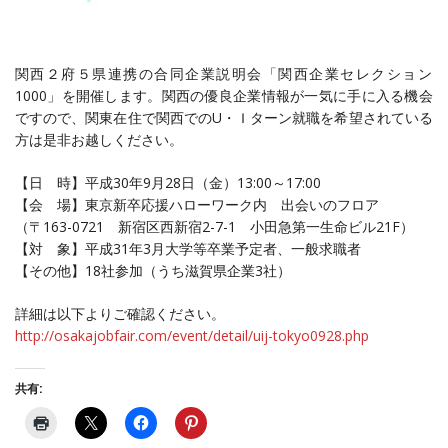
関西２府５県連携の合同企業説明会「
関西企業セレクション
1000」を開催します。
関西の優良企業情報が一気に手に入る機会
ですので、
関東在住で関西でのU・
Ｉターン就職を希望されている
方は是非お越しください。
【日 時】平成30年9月28日（金）13:00～17:00
【会 場】東京新卒応援ハローワーク内 出会いのフロア
（〒163-0721 新宿区西新宿2-7-1 小田急第一生命ビル21F）
【対 象】平成31年3月大学等卒業予定者、一般求職者
【その他】18社参加（うち滋賀県企業3社）
詳細は以下よりご確認ください。
http://osakajobfair.com/event/
detail/uij-tokyo0928.php
共有: