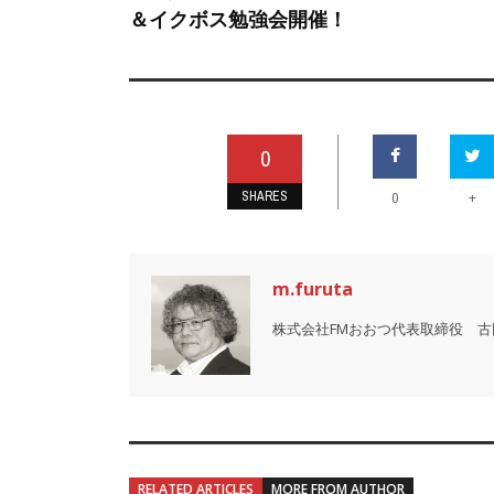
＆イクボス勉強会開催！
0
SHARES
+
0
m.furuta
株式会社FMおおつ代表取締役 古
RELATED ARTICLES
MORE FROM AUTHOR