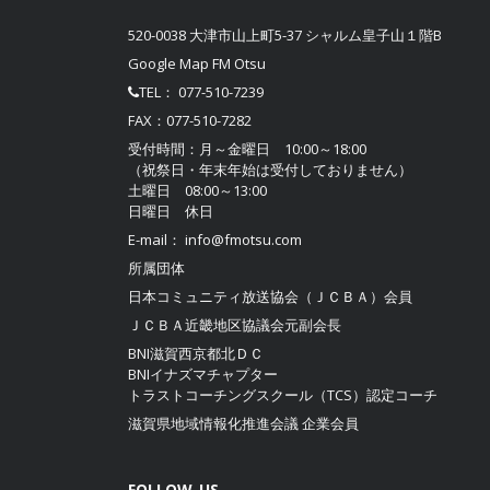
520-0038 大津市山上町5-37 シャルム皇子山１階B
Google Map FM Otsu
TEL：
077-510-7239
FAX：077-510-7282
受付時間：月～金曜日 10:00～18:00
（祝祭日・年末年始は受付しておりません）
土曜日 08:00～13:00
日曜日 休日
E-mail：
info@fmotsu.com
所属団体
日本コミュニティ放送協会（ＪＣＢＡ）
会員
ＪＣＢＡ近畿地区協議会
元副会長
BNI滋賀西京都北ＤＣ
BNIイナズマチャプター
トラストコーチングスクール（TCS）認定コーチ
滋賀県地域情報化推進会議
企業会員
FOLLOW US