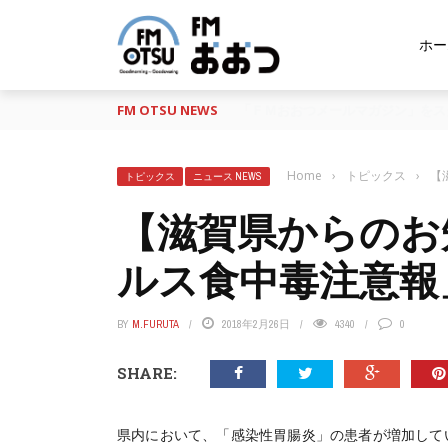
ホー
FM OTSU NEWS
『あの日の放送、もう一度聴きたい
Home
›
トピックス
›
【
トピックス
ニュース NEWS
【滋賀県からのお
ルス食中毒注意報
BY
M.FURUTA
2018年2月26日
4340
0
SHARE:
県内において、「感染性胃腸炎」の患者が増加してい