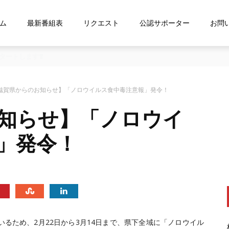
ム
最新番組表
リクエスト
公認サポーター
お問
な…』にお応え！FMおおつ ポッドキャスト配信中！
滋賀県からのお知らせ】「ノロウイルス食中毒注意報」発令！
知らせ】「ノロウイ
」発令！
るため、2月22日から3月14日まで、県下全域に「ノロウイル