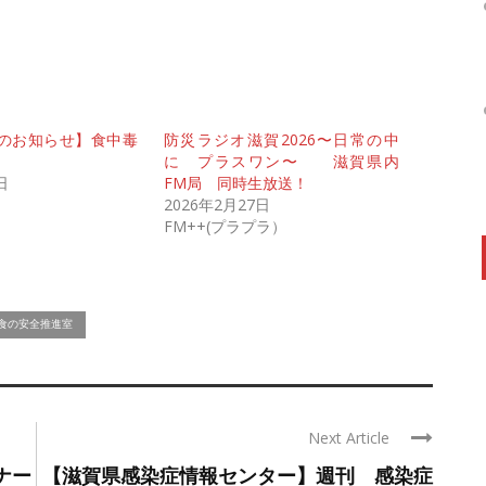
のお知らせ】食中毒
防災ラジオ滋賀2026〜日常の中
に プラスワン〜 滋賀県内
日
FM局 同時生放送！
2026年2月27日
FM++(プラプラ）
食の安全推進室
Next Article
ナー
【滋賀県感染症情報センター】週刊 感染症