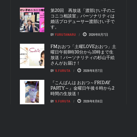
第20回 再放送「渡部けい子のニ
コニコ相談室」パーソナリティは
婚活プロデューサー渡部けい子で
す。
BY
FURUTANARU
2026年8月7日
FMおおつ「土曜LOVEおおつ」土
曜日午前8時30分から10時まで生
放送！パーソナリティの杉山千絵
さんがお届け！
BY
S.FURUTA
2026年8月7日
『こんばんは おおつ～FRIDAY
PARTY～』金曜日午後６時から2
時間の生放送！
BY
S.FURUTA
2026年8月6日