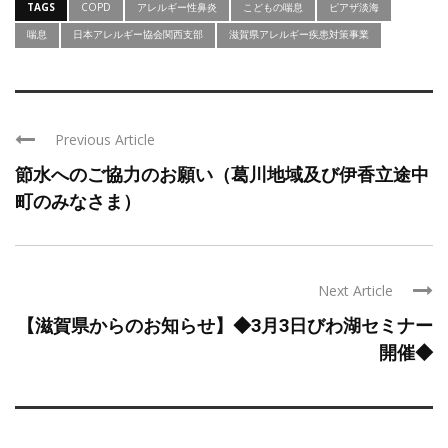
TAGS
COPD
アレルギー性鼻炎
こどもの喘息
ピアザ淡海
喘息
日本アレルギー協会関西支部
滋賀県アレルギー疾患対策事業
Previous Article
節水へのご協力のお願い（葛川地域及び伊香立途中
町のみなさま）
Next Article
【滋賀県からのお知らせ】◆3月3日びわ湖セミナー
開催◆