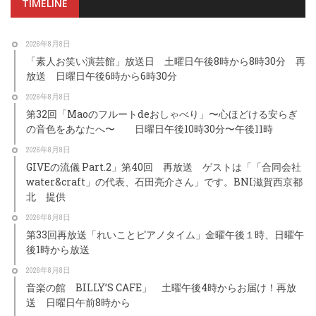
TIMELINE
2026年8月8日
「素人お笑い演芸館」放送日 土曜日午後8時から8時30分 再
放送 日曜日午後6時から6時30分
2026年8月8日
第32回「Maoのフルートdeおしゃべり」〜心ほどける安らぎ
の音色をあなたへ〜 日曜日午後10時30分〜午後11時
2026年8月8日
GIVEの流儀 Part.2」第40回 再放送 ゲストは「「合同会社
water&craft」の代表、石田亮介さん」です。BNI滋賀西京都
北 提供
2026年8月8日
第33回再放送「れいことピアノタイム」金曜午後１時、日曜午
後1時から放送
2026年8月8日
音楽の館 BILLY’S CAFE」 土曜午後4時からお届け！再放
送 日曜日午前8時から