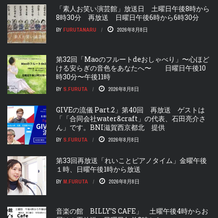
「素人お笑い演芸館」放送日 土曜日午後8時から
8時30分 再放送 日曜日午後6時から6時30分
BY
FURUTANARU
2026年8月8日
第32回「Maoのフルートdeおしゃべり」〜心ほど
ける安らぎの音色をあなたへ〜 日曜日午後10
時30分〜午後11時
BY
S.FURUTA
2026年8月8日
GIVEの流儀 Part.2」第40回 再放送 ゲストは
「「合同会社water&craft」の代表、石田亮介さ
ん」です。BNI滋賀西京都北 提供
BY
S.FURUTA
2026年8月8日
第33回再放送「れいことピアノタイム」金曜午後
１時、日曜午後1時から放送
BY
M.FURUTA
2026年8月8日
音楽の館 BILLY’S CAFE」 土曜午後4時からお