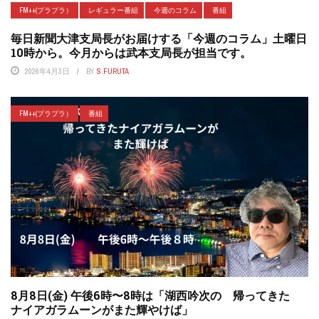
FM++(プラプラ）
レギュラー番組
今週のコラム
番組
毎日新聞大津支局長がお届けする「今週のコラム」土曜日
10時から。今月からは武本支局長が担当です。
2026年4月3日
BY
S.FURUTA
FM++(プラプラ）
番組
8月8日(金) 午後6時〜8時は「湖西吟次の 帰ってきた
ナイアガラムーンがまた輝やけば」