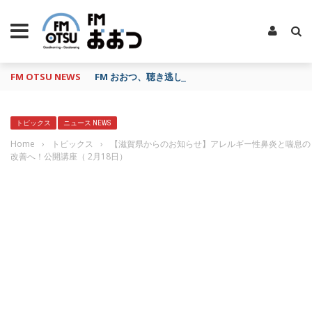
FM OTSU NEWS
FM おおつ、聴き逃し番組配信サービス「shelfs」
トピックス
ニュース NEWS
Home
›
トピックス
›
【滋賀県からのお知らせ】アレルギー性鼻炎と喘息の
改善へ！公開講座（ 2月18日）