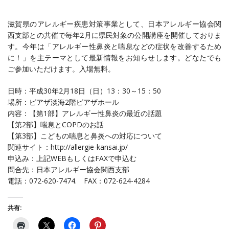
滋賀県のアレルギー疾患対策事業として、日本アレルギー協会関
西支部との共催で毎年2月に県民対象の公開講座を開催しておりま
す。今年は「アレルギー性鼻炎と喘息などの症状を改善するため
に！」を主テーマとして最新情報をお知らせします。どなたでも
ご参加いただけます。入場無料。
日時：平成30年2月18日（日）13：30～15：50
場所：ピアザ淡海2階ピアザホール
内容：【第1部】アレルギー性鼻炎の最近の話題
【第2部】喘息とCOPDのお話
【第3部】こどもの喘息と鼻炎への対応について
関連サイト：http://allergie-kansai.jp/
申込み：上記WEBもしくはFAXで申込む
問合先：日本アレルギー協会関西支部
電話：072-620-7474. FAX：072-624-4284
共有: