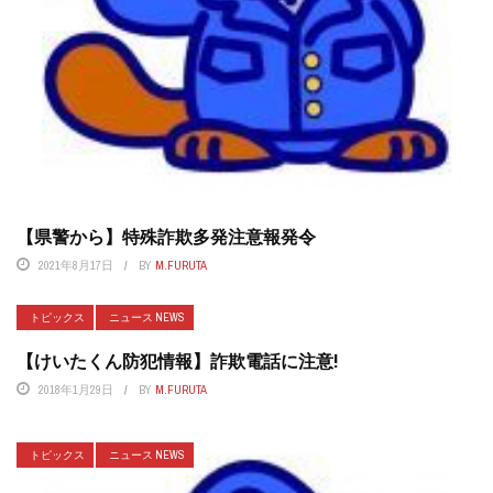
【県警から】特殊詐欺多発注意報発令
2021年8月17日
BY
M.FURUTA
トピックス
ニュース NEWS
【けいたくん防犯情報】詐欺電話に注意!
2018年1月29日
BY
M.FURUTA
トピックス
ニュース NEWS