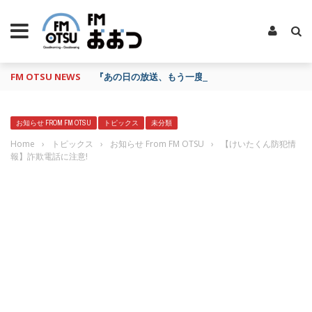
FM OTSU NEWS
『あの日の放送、もう一度聴きたいな…』にお応え！
お知らせ FROM FM OTSU
トピックス
未分類
Home
›
トピックス
›
お知らせ From FM OTSU
›
【けいたくん防犯情
報】詐欺電話に注意!