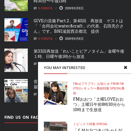
時30分〜午後11時
BY
S.FURUTA
2026年8月8日
GIVEの流儀 Part.2」第40回 再放送 ゲストは
「「合同会社water&craft」の代表、石田亮介さ
ん」です。BNI滋賀西京都北 提供
BY
S.FURUTA
2026年8月8日
第33回再放送「れいことピアノタイム」金曜午後
１時、日曜午後1時から放送
BY
M.FURUTA
2026年8月8日
YOU MAY INTERESTED
音楽の館 BILLY’S CAFE」 土曜午後4時からお
FM++(プラプラ）
お知らせ FROM FM
届け！再放送 日曜日午前8時から
OTSU
レギュラー番組
特集 SPECIAL
番
組
BY
S.FURUTA
2026年8月8日
FMおおつ「土曜LOVEおお
つ」土曜日午前8時30分から
10時まで生放送
FIND US ON FACEBOOK
トピックス
特集 SPECIAL
「ＦＭおおつキバちゃんが