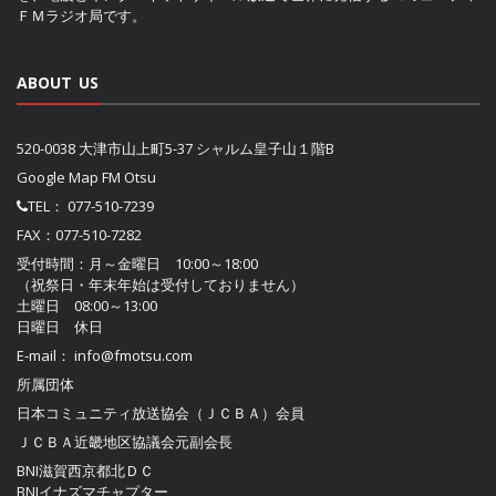
ＦＭラジオ局です。
ABOUT US
520-0038 大津市山上町5-37 シャルム皇子山１階B
Google Map FM Otsu
TEL：
077-510-7239
FAX：077-510-7282
受付時間：月～金曜日 10:00～18:00
（祝祭日・年末年始は受付しておりません）
土曜日 08:00～13:00
日曜日 休日
E-mail：
info@fmotsu.com
所属団体
日本コミュニティ放送協会（ＪＣＢＡ）
会員
ＪＣＢＡ近畿地区協議会
元副会長
BNI滋賀西京都北ＤＣ
BNIイナズマチャプター