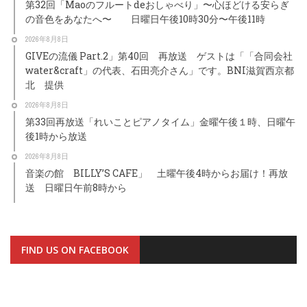
第32回「Maoのフルートdeおしゃべり」〜心ほどける安らぎ
の音色をあなたへ〜 日曜日午後10時30分〜午後11時
2026年8月8日
GIVEの流儀 Part.2」第40回 再放送 ゲストは「「合同会社
water&craft」の代表、石田亮介さん」です。BNI滋賀西京都
北 提供
2026年8月8日
第33回再放送「れいことピアノタイム」金曜午後１時、日曜午
後1時から放送
2026年8月8日
音楽の館 BILLY’S CAFE」 土曜午後4時からお届け！再放
送 日曜日午前8時から
FIND US ON FACEBOOK