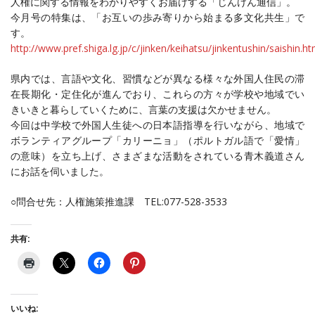
人権に関する情報をわかりやすくお届けする「じんけん通信」。
今月号の特集は、「お互いの歩み寄りから始まる多文化共生」で
す。
http://www.pref.shiga.lg.jp/c/jinken/keihatsu/jinkentushin/saishin.ht
県内では、言語や文化、習慣などが異なる様々な外国人住民の滞
在長期化・定住化が進んでおり、これらの方々が学校や地域でい
きいきと暮らしていくために、言葉の支援は欠かせません。
今回は中学校で外国人生徒への日本語指導を行いながら、地域で
ボランティアグループ「カリーニョ」（ポルトガル語で「愛情」
の意味）を立ち上げ、さまざまな活動をされている青木義道さん
にお話を伺いました。
○問合せ先：人権施策推進課 TEL:077-528-3533
共有:
いいね: