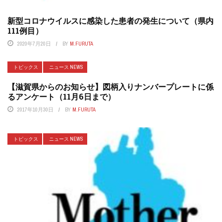
新型コロナウイルスに感染した患者の発生について（県内
111例目）
2020年7月20日
BY
M.FURUTA
トピックス
ニュース NEWS
【滋賀県からのお知らせ】図柄入りナンバープレートに係
るアンケート（11月6日まで）
2017年10月30日
BY
M.FURUTA
トピックス
ニュース NEWS