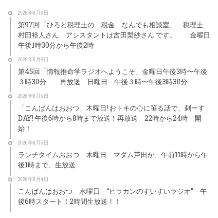
2026年8月6日
第97回「ひろと税理士の 税金 なんでも相談室」 税理士
村田裕人さん アシスタントは吉田梨紗さん です。 金曜日
午後1時30分から午後2時
2026年8月6日
第45回「情報推命学ラジオへようこそ」金曜日午後3時〜午後
３時30分 再放送 日曜日 午後３時〜午後3時30分
2026年8月5日
「こんばんはおおつ」木曜日! おトキの心に笹る話で、刺ーす
DAY! 午後6時から8時まで放送！再放送 22時から24時 開
始！
2026年8月5日
ランチタイムおおつ 木曜日 マダム芦田が、午前11時から午
後1時まで、生放送
2026年8月4日
こんばんはおおつ 水曜日 “ヒラカンのすいすいラジオ” 午
後6時スタート！2時間生放送！！