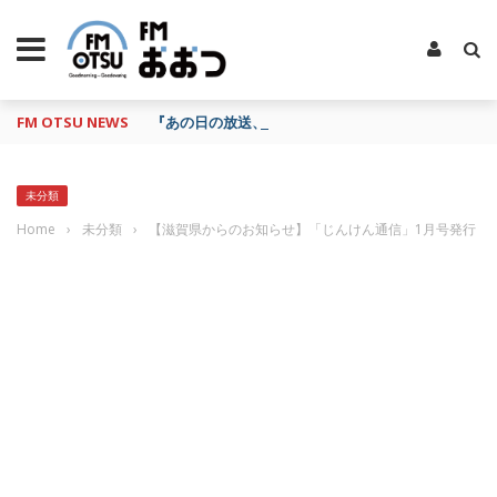
FM OTSU NEWS
『あの日の放送、もう一度聴きたいな…』にお応え！
未分類
Home
›
未分類
›
【滋賀県からのお知らせ】「じんけん通信」1月号発行