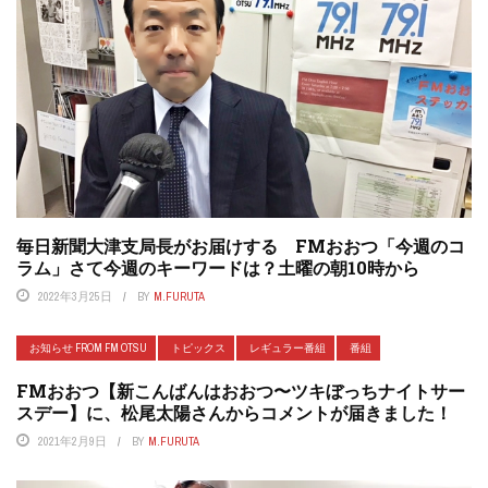
毎日新聞大津支局長がお届けする FMおおつ「今週のコ
ラム」さて今週のキーワードは？土曜の朝10時から
2022年3月25日
BY
M.FURUTA
お知らせ FROM FM OTSU
トピックス
レギュラー番組
番組
FMおおつ【新こんばんはおおつ〜ツキぼっちナイトサー
スデー】に、松尾太陽さんからコメントが届きました！
2021年2月9日
BY
M.FURUTA