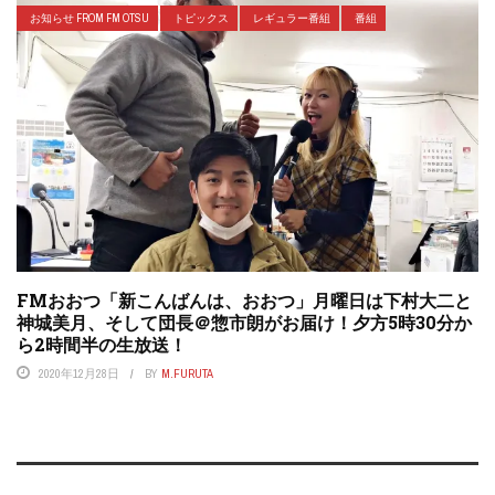
お知らせ FROM FM OTSU
トピックス
レギュラー番組
番組
FMおおつ「新こんばんは、おおつ」月曜日は下村大二と
神城美月、そして団長＠惣市朗がお届け！夕方5時30分か
ら2時間半の生放送！
2020年12月28日
BY
M.FURUTA