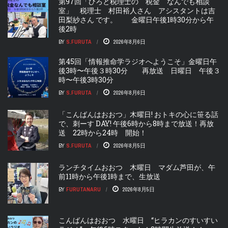
第97回「ひろと税理士の 税金 なんでも相談
室」 税理士 村田裕人さん アシスタントは吉
田梨紗さん です。 金曜日午後1時30分から午
後2時
BY
S.FURUTA
2026年8月6日
第45回「情報推命学ラジオへようこそ」金曜日午
後3時〜午後３時30分 再放送 日曜日 午後３
時〜午後3時30分
BY
S.FURUTA
2026年8月6日
「こんばんはおおつ」木曜日! おトキの心に笹る話
で、刺ーす DAY! 午後6時から8時まで放送！再放
送 22時から24時 開始！
BY
S.FURUTA
2026年8月5日
ランチタイムおおつ 木曜日 マダム芦田が、午
前11時から午後1時まで、生放送
BY
FURUTANARU
2026年8月5日
こんばんはおおつ 水曜日 “ヒラカンのすいすい