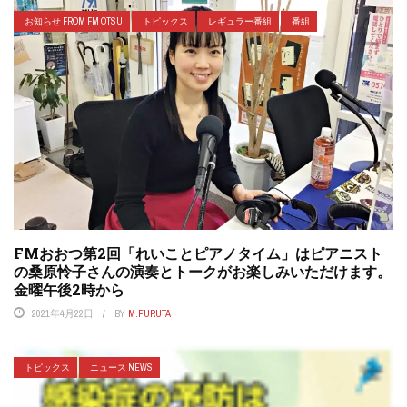
お知らせ FROM FM OTSU
トピックス
レギュラー番組
番組
FMおおつ第2回「れいことピアノタイム」はピアニスト
の桑原怜子さんの演奏とトークがお楽しみいただけます。
金曜午後2時から
2021年4月22日
BY
M.FURUTA
トピックス
ニュース NEWS