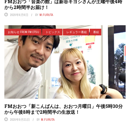
FMおおつ「音楽の館」は新谷キヨシさんが土曜午後4時
から2時間半お届け！
2020年6月6日
BY
M.FURUTA
お知らせ FROM FM OTSU
トピックス
レギュラー番組
番組
FMおおつ「新こんばんは、おおつ月曜日」午後5時30分
から午後8時まで2時間半の生放送！
2020年9月21日
BY
M.FURUTA