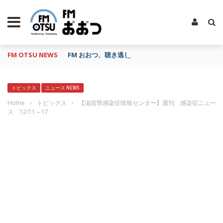
FM OTSU NEWS
FM おおつ、聴き逃し番組配信サービス「shelfs」
トピックス
ニュース NEWS
Home
›
トピックス
›
【滋賀県感染症情報センター】週刊 感染症ニュー
ス 12/11～17