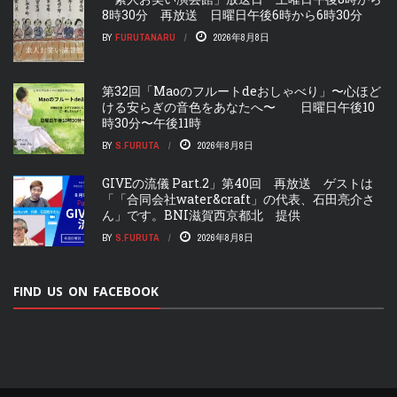
8時30分 再放送 日曜日午後6時から6時30分
BY
FURUTANARU
2026年8月8日
第32回「Maoのフルートdeおしゃべり」〜心ほど
ける安らぎの音色をあなたへ〜 日曜日午後10
時30分〜午後11時
BY
S.FURUTA
2026年8月8日
GIVEの流儀 Part.2」第40回 再放送 ゲストは
「「合同会社water&craft」の代表、石田亮介さ
ん」です。BNI滋賀西京都北 提供
BY
S.FURUTA
2026年8月8日
FIND US ON FACEBOOK