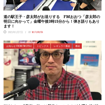
道の駅王子・彦太郎がお送りする FMおおつ「彦太郎の
明日に向かって」金曜午後3時15分から！弾き語りもあり
ます！
2021年1月7日
BY
M.FURUTA
お知らせ FROM FM OTSU
トピックス
レギュラー番組
番組