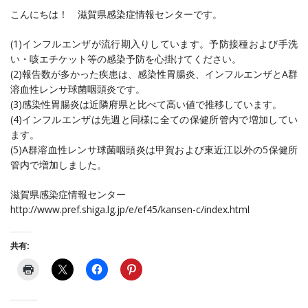
こんにちは！ 滋賀県感染症情報センターです。
(1)インフルエンザが流行期入りしています。予防接種および手洗
い・咳エチケット等の感染予防を心掛けてください。
(2)報告数が多かった疾患は、感染性胃腸炎、インフルエンザとA群
溶血性レンサ球菌咽頭炎です。
(3)感染性胃腸炎は近隣府県と比べて高い値で推移しています。
(4)インフルエンザは先週と同様に全ての保健所管内で増加してい
ます。
(5)A群溶血性レンサ球菌咽頭炎は甲賀および東近江以外の5保健所
管内で増加しました。
滋賀県感染症情報センター
http://www.pref.shiga.lg.jp/e/ef45/kansen-c/index.html
共有: