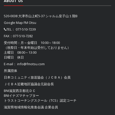
ABOUT US
520-0038 大津市山上町5-37 シャルム皇子山１階B
Google Map FM Otsu
TEL：
077-510-7239
FAX：077-510-7282
受付時間：月～金曜日 10:00～18:00
（祝祭日・年末年始は受付しておりません）
土曜日 08:00～13:00
日曜日 休日
E-mail：
info@fmotsu.com
所属団体
日本コミュニティ放送協会（ＪＣＢＡ）
会員
ＪＣＢＡ近畿地区協議会
元副会長
BNI滋賀西京都北ＤＣ
BNIイナズマチャプター
トラストコーチングスクール（TCS）認定コーチ
滋賀県地域情報化推進会議
企業会員