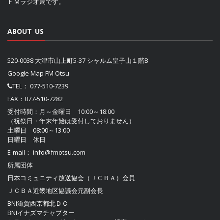
ＦＭラジオ局です。
ABOUT US
520-0038 大津市山上町5-37 シャルム皇子山１階B
Google Map FM Otsu
TEL：
077-510-7239
FAX：077-510-7282
受付時間：月～金曜日 10:00～18:00
（祝祭日・年末年始は受付しておりません）
土曜日 08:00～13:00
日曜日 休日
E-mail：
info@fmotsu.com
所属団体
日本コミュニティ放送協会（ＪＣＢＡ）
会員
ＪＣＢＡ近畿地区協議会
元副会長
BNI滋賀西京都北ＤＣ
BNIイナズマチャプター