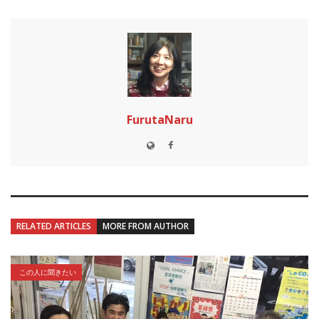
FurutaNaru
RELATED ARTICLES
MORE FROM AUTHOR
この人に聞きたい