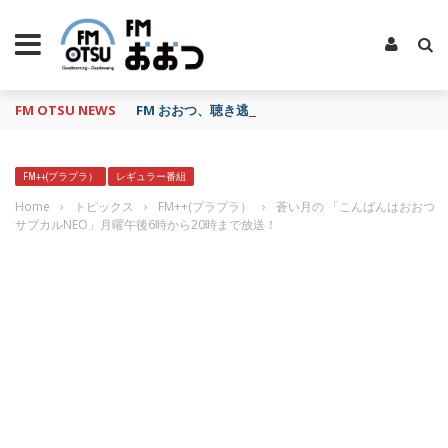
FM OTSU NEWS
FM おおつ、聴き逃し番組配信サービス「shelfs」
FM++(プラプラ）
レギュラー番組
Home
›
トピックス
›
FM++(プラプラ）
›
蒼い月の 「こんばんはおおつ
サブカルNEO」月曜午後6時から20時まで放送！