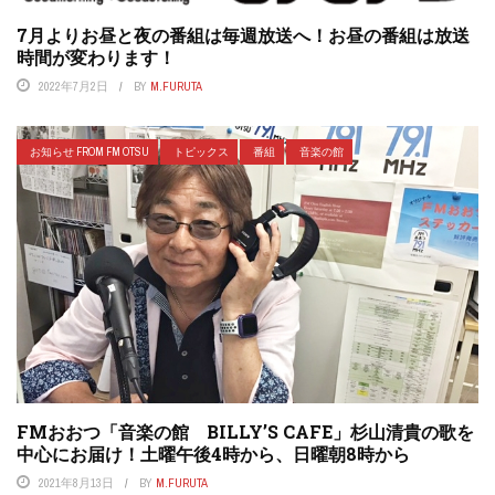
7月よりお昼と夜の番組は毎週放送へ！お昼の番組は放送
時間が変わります！
2022年7月2日
BY
M.FURUTA
お知らせ FROM FM OTSU
トピックス
番組
音楽の館
FMおおつ「音楽の館 BILLY’S CAFE」杉山清貴の歌を
中心にお届け！土曜午後4時から、日曜朝8時から
2021年8月13日
BY
M.FURUTA