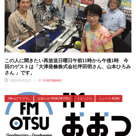
この人に聞きたい再放送日曜日午前11時から午後1時 今
回のゲストは「大津発條株式会社坪田明さん、山本ひろみ
さん 」です。
2021年8月21日
BY
FURUTANARU
FM++(プラプラ）
お知らせ FROM FM OTSU
トピックス
ニュース NEWS