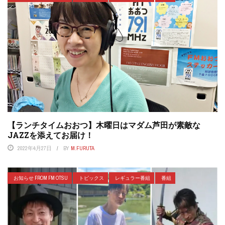
【ランチタイムおおつ】木曜日はマダム芦田が素敵な
JAZZを添えてお届け！
2022年4月27日
BY
M.FURUTA
お知らせ FROM FM OTSU
トピックス
レギュラー番組
番組