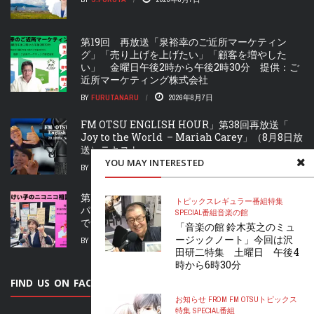
第19回 再放送「泉裕幸のご近所マーケティン
グ」「売り上げを上げたい」「顧客を増やした
い」 金曜日午後2時から午後2時30分 提供：ご
近所マーケティング株式会社
BY
FURUTANARU
2026年8月7日
FM OTSU ENGLISH HOUR」第38回再放送「
Joy to the World – Mariah Carey」（8月8日放
送）テキスト
YOU MAY INTERESTED
BY
FURUTANARU
2026年8月7日
第20回 再放送「渡部けい子のニコニコ相談室」
トピックス
レギュラー番組
特集
パーソナリティは婚活プロデューサー渡部けい子
SPECIAL
番組
音楽の館
です。
「音楽の館 鈴木英之のミュ
ージックノート」今回は沢
BY
FURUTANARU
2026年8月7日
田研二特集 土曜日 午後4
時から6時30分
FIND US ON FACEBOOK
お知らせ FROM FM OTSU
トピックス
特集 SPECIAL
番組