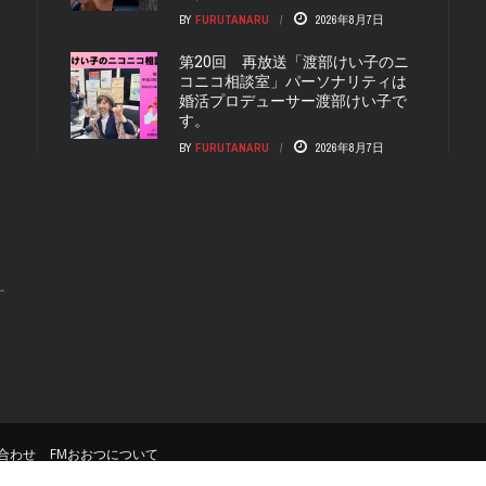
BY
FURUTANARU
2026年8月7日
第20回 再放送「渡部けい子のニ
コニコ相談室」パーソナリティは
婚活プロデューサー渡部けい子で
す。
BY
FURUTANARU
2026年8月7日
合わせ
FMおおつについて
© Copyright
FM おおつ
. All rights reserved.
Website su