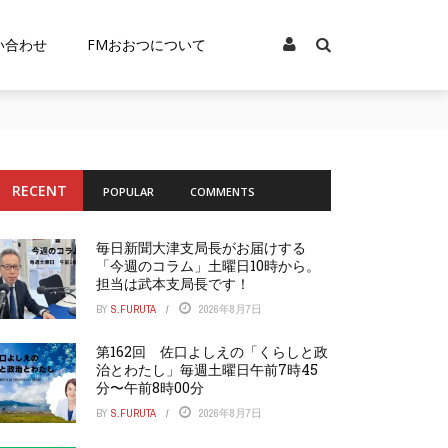
い合わせ
FMおおつについて
RECENT
POPULAR
COMMENTS
毎日新聞大津支局長がお届けする
「今週のコラム」土曜日10時から。
担当は武本支局長です！
BY
S.FURUTA
2026年8月7日
第162回 佐口よしえの「くらしと政
治とわたし」毎週土曜日午前7時45
分〜午前8時00分
BY
S.FURUTA
2026年8月7日