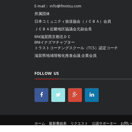
E-mail：
info@fmotsu.com
所属団体
日本コミュニティ放送協会（ＪＣＢＡ）
会員
ＪＣＢＡ近畿地区協議会
元副会長
BNI滋賀西京都北ＤＣ
BNIイナズマチャプター
トラストコーチングスクール（TCS）認定コーチ
滋賀県地域情報化推進会議
企業会員
FOLLOW US
ホーム
最新番組表
リクエスト
公認サポーター
お問い