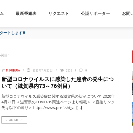
ム
最新番組表
リクエスト
公認サポーター
お問
ートします❣️
76例目"
BY
M.FURUTA
2020年4月23日
2638
0
新型コロナウイルスに感染した患者の発生につ
いて（滋賀県内73～76例目）
新型コロナウイルス感染症に関する滋賀県の状況について 2020年
4月21日 ＜滋賀県のCOVID-19関連ページより転載＞ ＜直接リンク
先は以下の通り＞ https://www.pref.shiga. […]
READ MORE