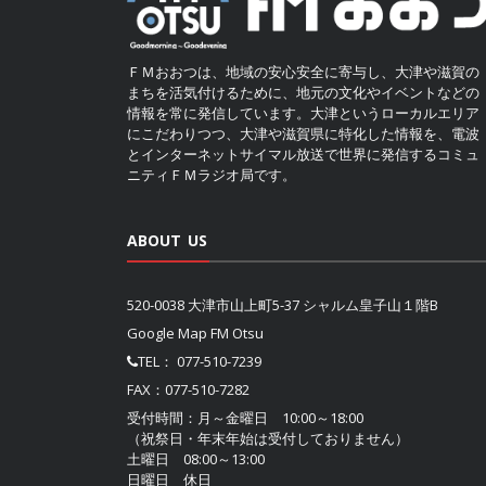
ＦＭおおつは、地域の安心安全に寄与し、大津や滋賀の
まちを活気付けるために、地元の文化やイベントなどの
情報を常に発信しています。大津というローカルエリア
にこだわりつつ、大津や滋賀県に特化した情報を、電波
とインターネットサイマル放送で世界に発信するコミュ
ニティＦＭラジオ局です。
ABOUT US
520-0038 大津市山上町5-37 シャルム皇子山１階B
Google Map FM Otsu
TEL：
077-510-7239
FAX：077-510-7282
受付時間：月～金曜日 10:00～18:00
（祝祭日・年末年始は受付しておりません）
土曜日 08:00～13:00
日曜日 休日