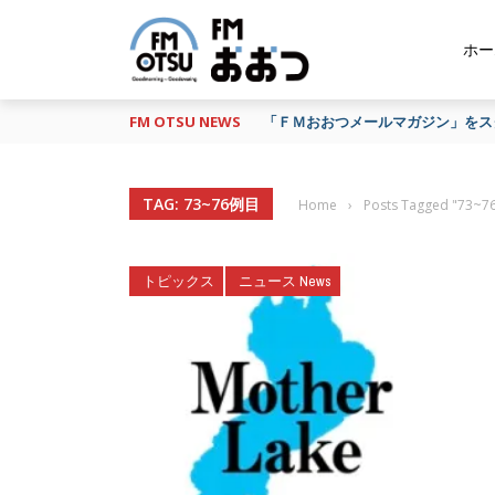
ホー
FM OTSU NEWS
「ＦＭおおつメールマガジン」をスタ
TAG: 73~76例目
Home
›
Posts Tagged "73~
トピックス
ニュース News