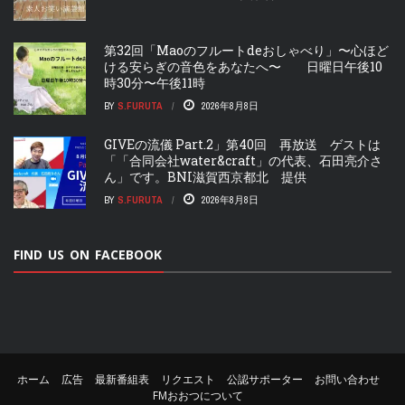
第32回「Maoのフルートdeおしゃべり」〜心ほど
ける安らぎの音色をあなたへ〜 日曜日午後10
時30分〜午後11時
BY
S.FURUTA
2026年8月8日
GIVEの流儀 Part.2」第40回 再放送 ゲストは
「「合同会社water&craft」の代表、石田亮介さ
ん」です。BNI滋賀西京都北 提供
BY
S.FURUTA
2026年8月8日
FIND US ON FACEBOOK
ホーム
広告
最新番組表
リクエスト
公認サポーター
お問い合わせ
FMおおつについて