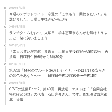
2026年8月9日
今週のスポットライト 今週の「これもう一回聴きたい！」を
選びました。日曜日午後8時から10時
2026年8月9日
ランチタイムおおつ」火曜日 橋本恵里奈さんがお届け！うふ
ふと一緒に笑いましょう!
2026年8月8日
「素人お笑い演芸館」放送日 土曜日午後8時から8時30分 再
放送 日曜日午後6時から6時30分
2026年8月8日
第32回「Maoのフルートdeおしゃべり」〜心ほどける安らぎ
の音色をあなたへ〜 日曜日午後10時30分〜午後11時
2026年8月8日
GIVEの流儀 Part.2」第40回 再放送 ゲストは「「合同会社
water&craft」の代表、石田亮介さん」です。BNI滋賀西京都
北 提供