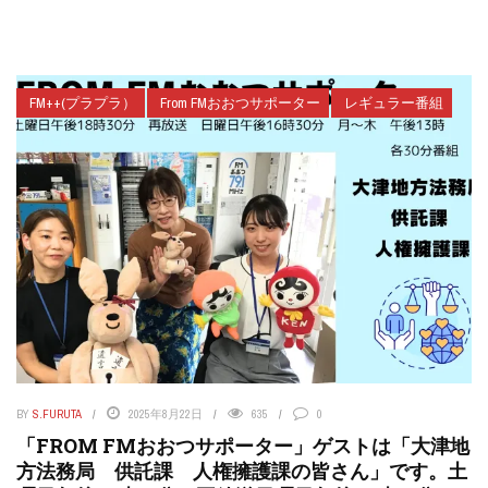
FM++(プラプラ）
From FMおおつサポーター
レギュラー番組
BY
S.FURUTA
2025年8月22日
635
0
「FROM FMおおつサポーター」ゲストは「大津地
方法務局 供託課 人権擁護課の皆さん」です。土