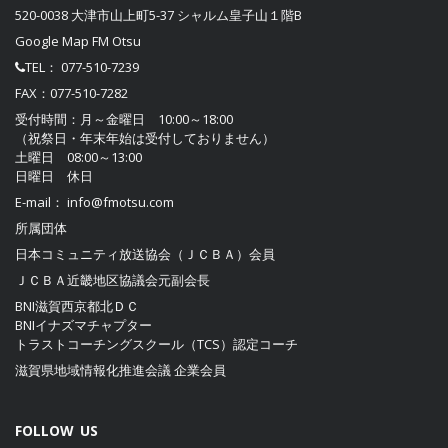
520-0038 大津市山上町5-37 シャルム皇子山１階B
Google Map FM Otsu
TEL：
077-510-7239
FAX：077-510-7282
受付時間：月～金曜日 10:00～18:00
（祝祭日・年末年始は受付しておりません）
土曜日 08:00～13:00
日曜日 休日
E-mail：
info@fmotsu.com
所属団体
日本コミュニティ放送協会（ＪＣＢＡ）
会員
ＪＣＢＡ近畿地区協議会
元副会長
BNI滋賀西京都北ＤＣ
BNIイナズマチャプター
トラストコーチングスクール（TCS）認定コーチ
滋賀県地域情報化推進会議
企業会員
FOLLOW US