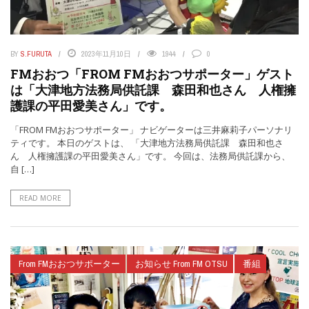
BY
S.FURUTA
2023年11月10日
1944
0
FMおおつ「FROM FMおおつサポーター」ゲスト
は「大津地方法務局供託課 森田和也さん 人権擁
護課の平田愛美さん」です。
「FROM FMおおつサポーター」 ナビゲーターは三井麻莉子パーソナリ
ティです。 本日のゲストは、 「大津地方法務局供託課 森田和也さ
ん 人権擁護課の平田愛美さん」です。 今回は、法務局供託課から、
自 […]
READ MORE
From FMおおつサポーター
お知らせ From FM OTSU
番組