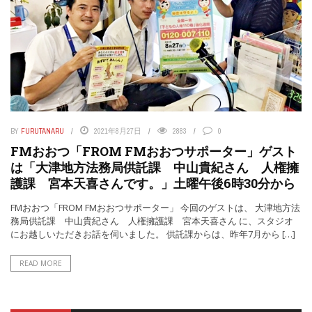
BY
FURUTANARU
2021年8月27日
2883
0
FMおおつ「FROM FMおおつサポーター」ゲスト
は「大津地方法務局供託課 中山貴紀さん 人権擁
護課 宮本天喜さんです。」土曜午後6時30分から
FMおおつ「FROM FMおおつサポーター」 今回のゲストは、 大津地方法
務局供託課 中山貴紀さん 人権擁護課 宮本天喜さん に、スタジオ
にお越しいただきお話を伺いました。 供託課からは、昨年7月から […]
READ MORE