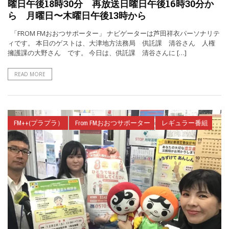
曜日午後18時30分 再放送日曜日午後16時30分か
ら 月曜日〜木曜日午後13時から
「FROM FMおおつサポーター」 ナビゲーターは芦田祥衣パーソナリテ
ィです。 本日のゲストは、大津地方法務局 供託課 清谷さん 人権
擁護課の大野さん です。 今日は、供託課 清谷さんに […]
READ MORE
FM++(プラプラ）
From FMおおつサポーター
レギュラー番組