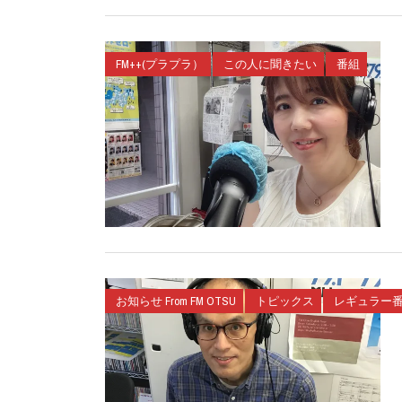
FM++(プラプラ）
この人に聞きたい
番組
お知らせ From FM OTSU
トピックス
レギュラー