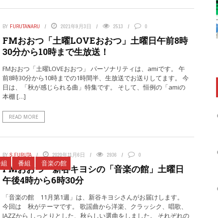
BY
FURUTANARU
2021年9月3日
2513
0
FMおおつ「土曜LOVEおおつ」土曜日午前8時
30分から10時まで生放送！
FMおおつ「土曜LOVEおおつ」 パーソナリティは、amiです。 午
前8時30分から10時までの1時間半、生放送でお送りしてます。 今
日は、「秋が感じられる曲」特集です。 そして、恒例の「amiの
本棚 […]
READ MORE
BY
S.FURUTA
2020年11月6日
2936
0
番組
番組
音楽の館
FMおおつ 新谷キヨシの「音楽の館」土曜日
午後4時から6時30分
「音楽の館 11月第1週」は、新谷キヨシさんがお届けします。
今回は 秋がテーマです。 歌謡曲から洋楽、クラッシク、唱歌、
JAZZから しっとりとした、秋らしい選曲をしました。 それぞれの