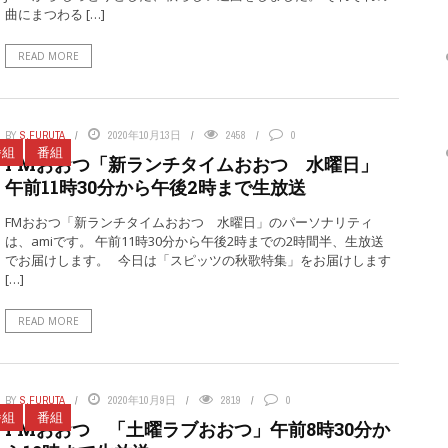
曲にまつわる […]
READ MORE
BY
S.FURUTA
2020年10月13日
2458
0
番組
番組
FMおおつ「新ランチタイムおおつ 水曜日」
午前11時30分から午後2時まで生放送
FMおおつ「新ランチタイムおおつ 水曜日」のパーソナリティ
は、amiです。 午前11時30分から午後2時までの2時間半、生放送
でお届けします。 今日は「スピッツの秋歌特集」をお届けします
[…]
READ MORE
BY
S.FURUTA
2020年10月9日
2819
0
番組
番組
FMおおつ 「土曜ラブおおつ」午前8時30分か