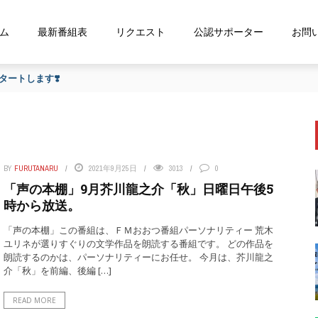
ム
最新番組表
リクエスト
公認サポーター
お問
な…』にお応え！FMおおつ ポッドキャスト配信中！
BY
FURUTANARU
2021年9月25日
3013
0
「声の本棚」9月芥川龍之介「秋」日曜日午後5
時から放送。
「声の本棚」この番組は、ＦＭおおつ番組パーソナリティー 荒木
ユリネが選りすぐりの文学作品を朗読する番組です。 どの作品を
朗読するのかは、パーソナリティーにお任せ。 今月は、芥川龍之
介「秋」を前編、後編 […]
READ MORE