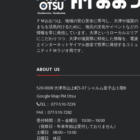
ＦＭおおつは、地域の安心安全に寄与し、大津や滋賀の
まちを活気付けるために、地元の文化やイベントなどの
情報を常に発信しています。大津というローカルエリア
にこだわりつつ、大津や滋賀県に特化した情報を、電波
とインターネットサイマル放送で世界に発信するコミュ
ニティＦＭラジオ局です。
ABOUT US
520-0038 大津市山上町5-37 シャルム皇子山１階B
Google Map FM Otsu
TEL：
077-510-7239
FAX：077-510-7282
受付時間：月～金曜日 10:00～18:00
（祝祭日・年末年始は受付しておりません）
土曜日 08:00～13:00
日曜日 休日