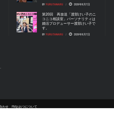
BY
FURUTANARU
2026年8月7日
第20回 再放送「渡部けい子のニ
コニコ相談室」パーソナリティは
婚活プロデューサー渡部けい子で
す。
BY
FURUTANARU
2026年8月7日
合わせ
FMおおつについて
© Copyright
FM おおつ
. All rights reserved.
Website su