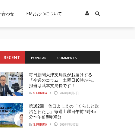
い合わせ
FMおおつについて
RECENT
POPULAR
COMMENTS
毎日新聞大津支局長がお届けする
「今週のコラム」土曜日10時から。
担当は武本支局長です！
BY
S.FURUTA
2026年8月7日
第162回 佐口よしえの「くらしと政
治とわたし」毎週土曜日午前7時45
分〜午前8時00分
BY
S.FURUTA
2026年8月7日