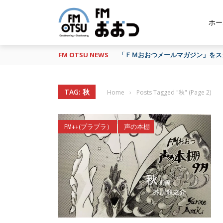
ホー
FM OTSU NEWS
『あの日の放送、もう一度聴きたい
TAG: 秋
Home
›
Posts Tagged "秋"
(Page 2)
FM++(プラプラ）
声の本棚