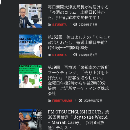
毎日新聞大津支局長がお届けする
「今週のコラム」土曜日10時か
ら。担当は武本支局長です！
BY
S.FURUTA
2026年8月7日
第162回 佐口よしえの「くらしと
政治とわたし」毎週土曜日午前7
時45分〜午前8時00分
BY
S.FURUTA
2026年8月7日
第19回 再放送「泉裕幸のご近所
マーケティング」「売り上げを上
げたい」「顧客を増やしたい」
金曜日午後2時から午後2時30分
提供：ご近所マーケティング株式
会社
BY
FURUTANARU
2026年8月7日
FM OTSU ENGLISH HOUR」第
38回再放送「 Joy to the World
– Mariah Carey」（8月8日放
送）テキスト