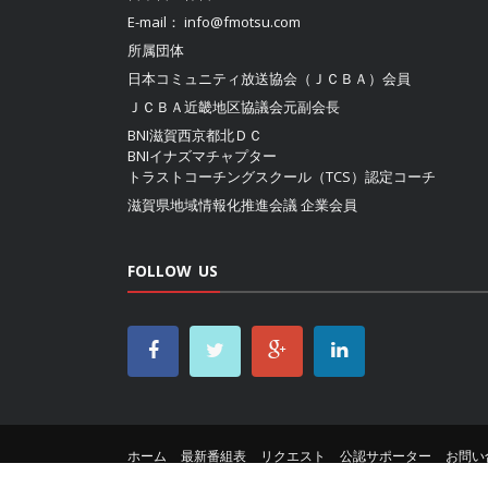
E-mail：
info@fmotsu.com
所属団体
日本コミュニティ放送協会（ＪＣＢＡ）
会員
ＪＣＢＡ近畿地区協議会
元副会長
BNI滋賀西京都北ＤＣ
BNIイナズマチャプター
トラストコーチングスクール（TCS）認定コーチ
滋賀県地域情報化推進会議
企業会員
FOLLOW US
ホーム
最新番組表
リクエスト
公認サポーター
お問い