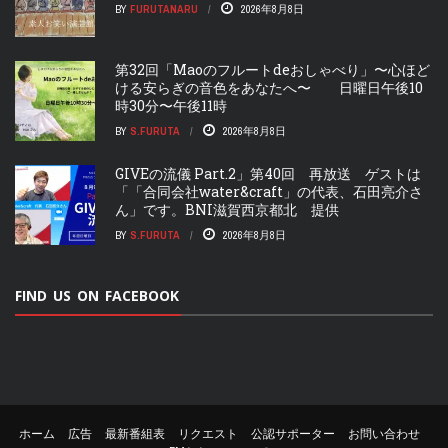
BY
FURUTANARU
2026年8月8日
第32回「Maoのフルートdeおしゃべり」〜心ほど
ける安らぎの音色をあなたへ〜 日曜日午後10
時30分〜午後11時
BY
S.FURUTA
2026年8月8日
GIVEの流儀 Part.2」第40回 再放送 ゲストは
「「合同会社water&craft」の代表、石田亮介さ
ん」です。BNI滋賀西京都北 提供
BY
S.FURUTA
2026年8月8日
FIND US ON FACEBOOK
ホーム
広告
最新番組表
リクエスト
公認サポーター
お問い合わせ