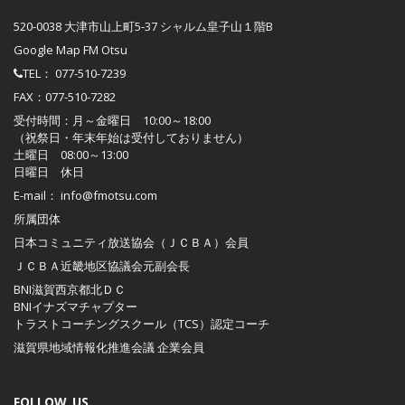
520-0038 大津市山上町5-37 シャルム皇子山１階B
Google Map FM Otsu
TEL：
077-510-7239
FAX：077-510-7282
受付時間：月～金曜日 10:00～18:00
（祝祭日・年末年始は受付しておりません）
土曜日 08:00～13:00
日曜日 休日
E-mail：
info@fmotsu.com
所属団体
日本コミュニティ放送協会（ＪＣＢＡ）
会員
ＪＣＢＡ近畿地区協議会
元副会長
BNI滋賀西京都北ＤＣ
BNIイナズマチャプター
トラストコーチングスクール（TCS）認定コーチ
滋賀県地域情報化推進会議
企業会員
FOLLOW US