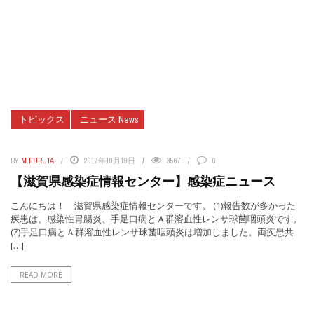
トピックス
ニュース News
BY
M.FURUTA
2017年10月19日
3567
0
【滋賀県感染症情報センター】感染症ニュース
こんにちは！ 滋賀県感染症情報センターです。 (1)報告数が多かった
疾患は、感染性胃腸炎、手足口病とＡ群溶血性レンサ球菌咽頭炎です。
(ｱ)手足口病とＡ群溶血性レンサ球菌咽頭炎は増加しました。両疾患共
[…]
READ MORE