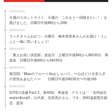
2026年8月9日
今週のスポットライト 今週の「これもう一回聴きたい！」を
選びました。日曜日午後8時から10時
2026年8月9日
ランチタイムおおつ」火曜日 橋本恵里奈さんがお届け！うふ
ふと一緒に笑いましょう!
2026年8月8日
「素人お笑い演芸館」放送日 土曜日午後8時から8時30分 再
放送 日曜日午後6時から6時30分
2026年8月8日
第32回「Maoのフルートdeおしゃべり」〜心ほどける安らぎ
の音色をあなたへ〜 日曜日午後10時30分〜午後11時
2026年8月8日
GIVEの流儀 Part.2」第40回 再放送 ゲストは「「合同会社
water&craft」の代表、石田亮介さん」です。BNI滋賀西京都
北 提供