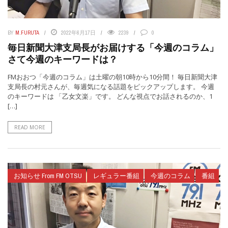
BY
M.FURUTA
2022年6月17日
2239
0
毎日新聞大津支局長がお届けする「今週のコラム」
さて今週のキーワードは？
FMおおつ「今週のコラム」は土曜の朝10時から10分間！ 毎日新聞大津
支局長の村元さんが、毎週気になる話題をピックアップします。 今週
のキーワードは 「乙女文楽」です。 どんな視点でお話されるのか、1
[…]
READ MORE
お知らせ From FM OTSU
レギュラー番組
今週のコラム
番組