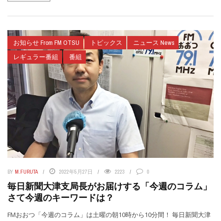
お知らせ From FM OTSU
トピックス
ニュース News
レギュラー番組
番組
BY
M.FURUTA
2022年5月27日
2223
0
毎日新聞大津支局長がお届けする「今週のコラム」
さて今週のキーワードは？
FMおおつ「今週のコラム」は土曜の朝10時から10分間！ 毎日新聞大津