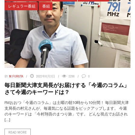
レギュラー番組
番組
BY
M.FURUTA
2022年6月3日
2296
0
毎日新聞大津支局長がお届けする「今週のコラム」
さて今週のキーワードは？
FMおおつ「今週のコラム」は土曜の朝10時から10分間！ 毎日新聞大津
支局長の村元さんが、毎週気になる話題をピックアップします。 今週
のキーワードは 「今村翔吾のまつり旅」です。 どんな視点でお話され
[…]
READ MORE