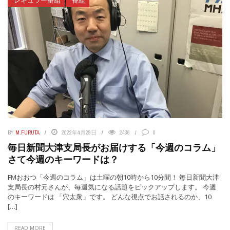
レギュラー番組
番組
BY
M.FURUTA
2022年4月29日
2436
0
毎日新聞大津支局長がお届けする「今週のコラム」
さて今週のキーワードは？
FMおおつ「今週のコラム」は土曜の朝10時から10分間！ 毎日新聞大津
支局長の村元さんが、毎週気になる話題をピックアップします。 今週
のキーワードは 「穴太衆」です。 どんな視点でお話されるのか、10
[…]
READ MORE