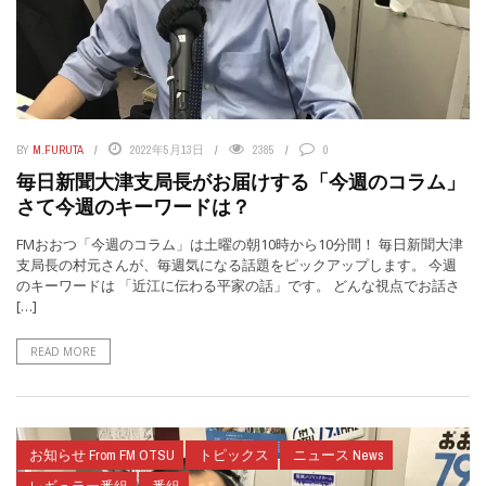
BY
M.FURUTA
2022年5月13日
2385
0
毎日新聞大津支局長がお届けする「今週のコラム」
さて今週のキーワードは？
FMおおつ「今週のコラム」は土曜の朝10時から10分間！ 毎日新聞大津
支局長の村元さんが、毎週気になる話題をピックアップします。 今週
のキーワードは 「近江に伝わる平家の話」です。 どんな視点でお話さ
[…]
READ MORE
お知らせ From FM OTSU
トピックス
ニュース News