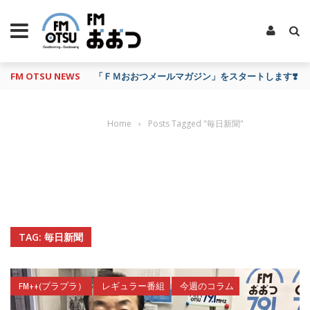
FM OTSU NEWS
『あの日の放送、もう一度聴きたいな…』にお応え！
Home
›
Posts Tagged "毎日新聞"
TAG: 毎日新聞
FM++(プラプラ）
レギュラー番組
今週のコラム