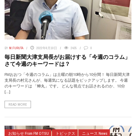
BY
M.FURUTA
2022年6月10日
2435
0
毎日新聞大津支局長がお届けする「今週のコラム」
さて今週のキーワードは？
FMおおつ「今週のコラム」は土曜の朝10時から10分間！ 毎日新聞大津
支局長の村元さんが、毎週気になる話題をピックアップします。 今週
のキーワードは 「蝉丸」です。 どんな視点でお話されるのか、10分
[…]
READ MORE
お知らせ From FM OTSU
トピックス
ニュース News