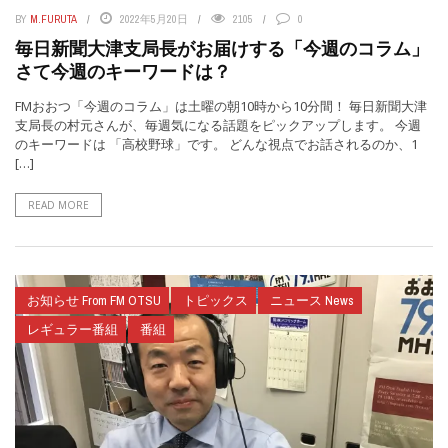
BY
M.FURUTA
2022年5月20日
2105
0
毎日新聞大津支局長がお届けする「今週のコラム」
さて今週のキーワードは？
FMおおつ「今週のコラム」は土曜の朝10時から10分間！ 毎日新聞大津
支局長の村元さんが、毎週気になる話題をピックアップします。 今週
のキーワードは 「高校野球」です。 どんな視点でお話されるのか、1
[…]
READ MORE
お知らせ From FM OTSU
トピックス
ニュース News
レギュラー番組
番組