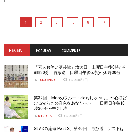
1
2
3
…
8
RECENT
POPULAR
COMMENTS
「素人お笑い演芸館」放送日 土曜日午後8時から
8時30分 再放送 日曜日午後6時から6時30分
BY
FURUTANARU
2026年8月8日
第32回「Maoのフルートdeおしゃべり」〜心ほど
ける安らぎの音色をあなたへ〜 日曜日午後10
時30分〜午後11時
BY
S.FURUTA
2026年8月8日
GIVEの流儀 Part.2」第40回 再放送 ゲストは