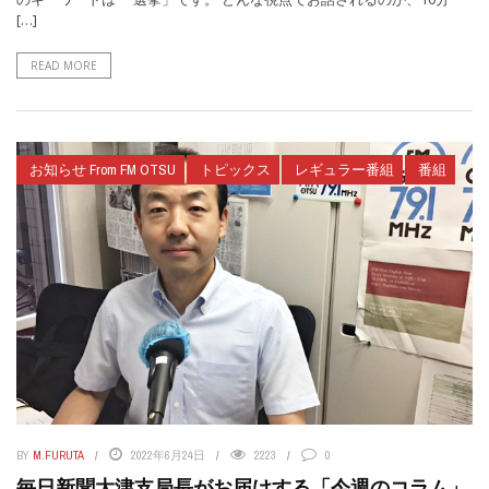
[…]
READ MORE
お知らせ From FM OTSU
トピックス
レギュラー番組
番組
BY
M.FURUTA
2022年6月24日
2223
0
毎日新聞大津支局長がお届けする「今週のコラム」