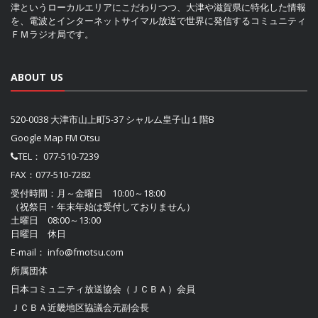
津というローカルエリアにこだわりつつ、大津や滋賀県に特化した情報
を、電波とインターネットサイマル放送で世界に発信するコミュニティ
ＦＭラジオ局です。
ABOUT US
520-0038 大津市山上町5-37 シャルム皇子山１階B
Google Map FM Otsu
TEL：
077-510-7239
FAX：077-510-7282
受付時間：月～金曜日 10:00～18:00
（祝祭日・年末年始は受付しておりません）
土曜日 08:00～13:00
日曜日 休日
E-mail：
info@fmotsu.com
所属団体
日本コミュニティ放送協会（ＪＣＢＡ）
会員
ＪＣＢＡ近畿地区協議会
元副会長