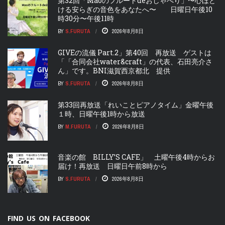
第32回「Maoのフルートdeおしゃべり」〜心ほど
ける安らぎの音色をあなたへ〜 日曜日午後10
時30分〜午後11時
BY
S.FURUTA
2026年8月8日
GIVEの流儀 Part.2」第40回 再放送 ゲストは
「「合同会社water&craft」の代表、石田亮介さ
ん」です。BNI滋賀西京都北 提供
BY
S.FURUTA
2026年8月8日
第33回再放送「れいことピアノタイム」金曜午後
１時、日曜午後1時から放送
BY
M.FURUTA
2026年8月8日
音楽の館 BILLY’S CAFE」 土曜午後4時からお
届け！再放送 日曜日午前8時から
BY
S.FURUTA
2026年8月8日
FIND US ON FACEBOOK