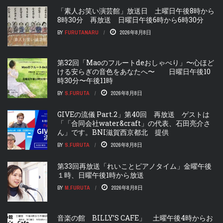
「素人お笑い演芸館」放送日 土曜日午後8時から
8時30分 再放送 日曜日午後6時から6時30分
BY
FURUTANARU
2026年8月8日
第32回「Maoのフルートdeおしゃべり」〜心ほど
ける安らぎの音色をあなたへ〜 日曜日午後10
時30分〜午後11時
BY
S.FURUTA
2026年8月8日
GIVEの流儀 Part.2」第40回 再放送 ゲストは
「「合同会社water&craft」の代表、石田亮介さ
ん」です。BNI滋賀西京都北 提供
BY
S.FURUTA
2026年8月8日
第33回再放送「れいことピアノタイム」金曜午後
１時、日曜午後1時から放送
BY
M.FURUTA
2026年8月8日
音楽の館 BILLY’S CAFE」 土曜午後4時からお