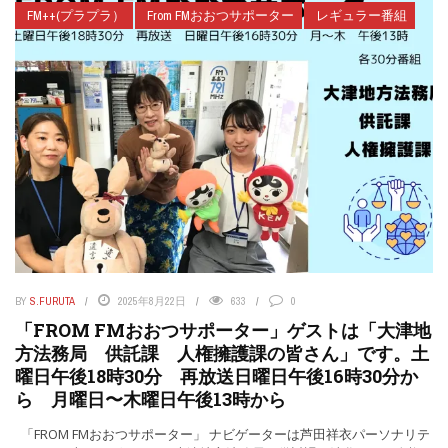
FM++(プラプラ）
From FMおおつサポーター
レギュラー番組
BY
S.FURUTA
2025年8月22日
633
0
「FROM FMおおつサポーター」ゲストは「大津地
方法務局 供託課 人権擁護課の皆さん」です。土
曜日午後18時30分 再放送日曜日午後16時30分か
ら 月曜日〜木曜日午後13時から
「FROM FMおおつサポーター」 ナビゲーターは芦田祥衣パーソナリテ