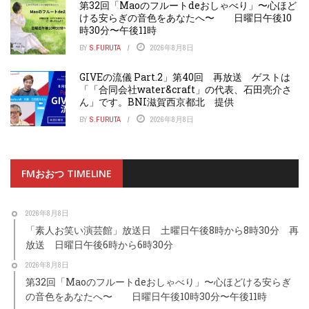
第32回「Maoのフルートdeおしゃべり」〜心ほど
ける安らぎの音色をあなたへ〜 日曜日午後10
時30分〜午後11時
BY
S.FURUTA
2026年8月8日
GIVEの流儀 Part.2」第40回 再放送 ゲストは
「「合同会社water&craft」の代表、石田亮介さ
ん」です。BNI滋賀西京都北 提供
BY
S.FURUTA
2026年8月8日
FMおおつ TIMELINE
2026年8月8日
「素人お笑い演芸館」放送日 土曜日午後8時から8時30分 再
放送 日曜日午後6時から6時30分
2026年8月8日
第32回「Maoのフルートdeおしゃべり」〜心ほどける安らぎ
の音色をあなたへ〜 日曜日午後10時30分〜午後11時