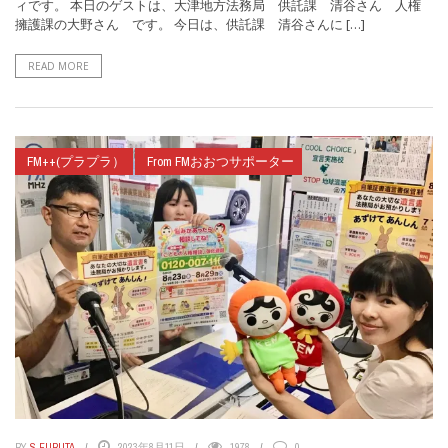
ィです。 本日のゲストは、大津地方法務局 供託課 清谷さん 人権
擁護課の大野さん です。 今日は、供託課 清谷さんに […]
READ MORE
FM++(プラプラ）
From FMおおつサポーター
BY
S.FURUTA
2023年8月11日
1978
0