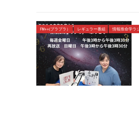
FM++(プラプラ）
レギュラー番組
情報推命学ラ