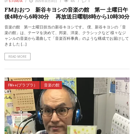
BY
S.FURUTA
2025年10月30日
405
0
FMおおつ 新谷キヨシの音楽の館 第一 土曜日午
後4時から6時30分 再放送日曜朝8時から10時30分
音楽の館 第一土曜日担当の新谷キヨシです。 僕、新谷キヨシの「音
楽の館」は、テーマを決めて、邦楽、洋楽、クラシックなど 様々なジ
ャンルの音楽から選曲して「音楽百科事典」のような構成でお届けして
きました […]
READ MORE
FM++(プラプラ）
音楽の館