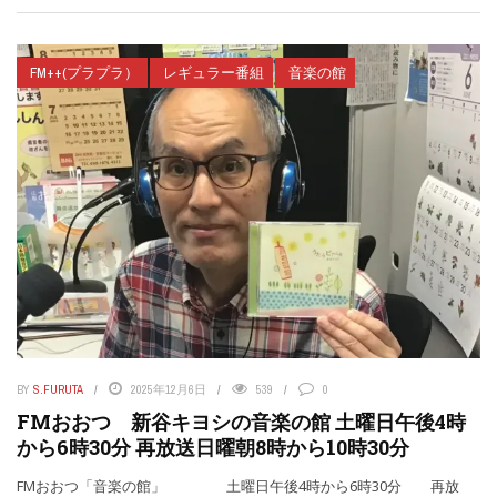
FM++(プラプラ）
レギュラー番組
音楽の館
BY
S.FURUTA
2025年12月6日
539
0
FMおおつ 新谷キヨシの音楽の館 土曜日午後4時
から6時30分 再放送日曜朝8時から10時30分
FMおおつ「音楽の館」 土曜日午後4時から6時30分 再放