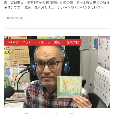
送 翌日曜日 午前8時から10時30分 音楽の館 第一土曜日担当の新谷
キヨシです。 先月、先々月とミュージシャンやアルバムをセレクト […]
READ MORE
FM++(プラプラ）
レギュラー番組
音楽の館