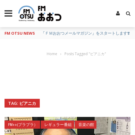
FM OTSU NEWS
『あの日の放送、もう一度聴きたいな…』にお応え！
Home
›
Posts Tagged "ピアニカ"
TAG: ピアニカ
FM++(プラプラ）
レギュラー番組
音楽の館