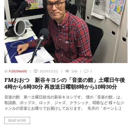
BY
FURUTANARU
2022年9月2日
1949
0
FMおおつ 新谷キヨシの「音楽の館」土曜日午後
4時から6時30分 再放送日曜朝8時から10時30分
音楽の館 第一土曜日担当の新谷キヨシです。 僕の「音楽の館」は、
歌謡曲、ポップス、ロック、ジャズ、クラシック、唱歌など 様々なジ
ャンルの音楽とお喋りでお届けしております。 先月の「ホーン […]
READ MORE