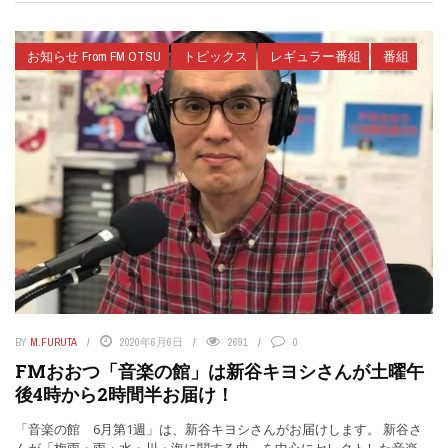
お知らせ From FM OTSU
トピックス
レギュラー番組
番組
BY
M.FURUTA
2020年6月6日
2691
0
FMおおつ「音楽の館」は新谷キヨシさんが土曜午
後4時から2時間半お届け！
「音楽の館 6月第1週」は、新谷キヨシさんがお届けします。 新谷さ
んが「梅雨・雨・水・川・海に関する曲」を中心にセレクトした音楽