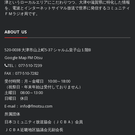
津というローカルエリアにこだわりつつ、大津や滋賀県に特化した情報
を、電波とインターネットサイマル放送で世界に発信するコミュニティ
ＦＭラジオ局です。
ABOUT US
520-0038 大津市山上町5-37 シャルム皇子山１階B
Google Map FM Otsu
TEL：
077-510-7239
FAX：077-510-7282
受付時間：月～金曜日 10:00～18:00
（祝祭日・年末年始は受付しておりません）
土曜日 08:00～13:00
日曜日 休日
E-mail：
info@fmotsu.com
所属団体
日本コミュニティ放送協会（ＪＣＢＡ）
会員
ＪＣＢＡ近畿地区協議会
元副会長