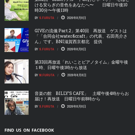
ける安らぎの音色をあなたへ〜 日曜日午後10
時30分〜午後11時
BY
S.FURUTA
2026年8月8日
GIVEの流儀 Part.2」第40回 再放送 ゲストは
「「合同会社water&craft」の代表、石田亮介さ
ん」です。BNI滋賀西京都北 提供
BY
S.FURUTA
2026年8月8日
第33回再放送「れいことピアノタイム」金曜午後
１時、日曜午後1時から放送
BY
M.FURUTA
2026年8月8日
音楽の館 BILLY’S CAFE」 土曜午後4時からお
届け！再放送 日曜日午前8時から
BY
S.FURUTA
2026年8月8日
FIND US ON FACEBOOK