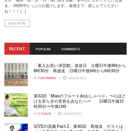
を、 2時間半たっぷりお届けします。 最後まで、楽しんでください
ね！！！ […]
READ MORE
RECENT
POPULAR
COMMENTS
「素人お笑い演芸館」放送日 土曜日午後8時から
8時30分 再放送 日曜日午後6時から6時30分
BY
FURUTANARU
2026年8月8日
第32回「Maoのフルートdeおしゃべり」〜心ほど
ける安らぎの音色をあなたへ〜 日曜日午後10
時30分〜午後11時
BY
S.FURUTA
2026年8月8日
GIVEの流儀 Part.2」第40回 再放送 ゲストは