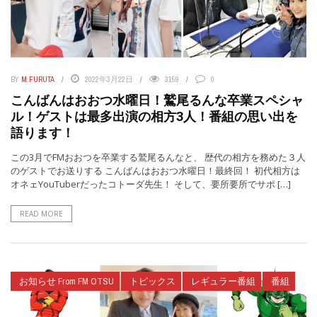
BY
M.FURUTA
2022年3月22日
3159
0
こんばんはおおつ水曜日！鷲尾るんな卒業スペシャ
ル！ゲストは最多出演の相方3人！番組の思い出を
語ります！
この3月でFMおおつを卒業する鷲尾るんなと、 歴代の相方を務めた３人
のゲストでお送りする こんばんはおおつ水曜日！最終回！ 初代相方は
オネェYouTuberだったコトーダ先生！ そして、要所要所でサポ […]
READ MORE
お知らせ From FM OTSU
トピックス
レギュラー番組
番組