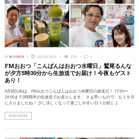
BY
M.FURUTA
2021年9月8日
2793
0
FMおおつ「こんばんはおおつ水曜日」鷲尾るんな
が夕方5時30分から生放送でお届け！今夜もゲスト
あり！
9月8日(水)は、FMおおつこんばんはおおつ水曜日の放送日！ 17:30〜
20:00まで2時間半の生放送でお送りします。 さぁ早いもので、もう９月
に入りましたね！ 少し涼しくなって過ごしやすい日々が続 […]
READ MORE