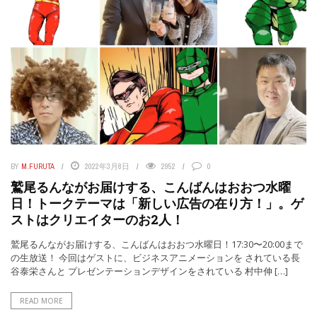
BY
M.FURUTA
2022年3月8日
2952
0
鷲尾るんながお届けする、こんばんはおおつ水曜
日！トークテーマは「新しい広告の在り方！」。ゲ
ストはクリエイターのお2人！
鷲尾るんながお届けする、こんばんはおおつ水曜日！17:30〜20:00まで
の生放送！ 今回はゲストに、ビジネスアニメーションを されている長
谷泰栄さんと プレゼンテーションデザインをされている 村中伸 […]
READ MORE