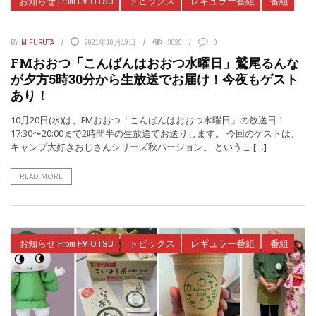
お知らせ From FM OTSU
トピックス
レギュラー番組
番組
BY
M.FURUTA
2021年10月19日
3020
0
FMおおつ「こんばんはおおつ水曜日」鷲尾るんな
が夕方5時30分から生放送でお届け！今夜もゲスト
あり！
10月20日(水)は、FMおおつ「こんばんはおおつ水曜日」の放送日！
17:30〜20:00まで2時間半の生放送でお送りします。 今回のゲストは、
キャンプ大好きおじさんシリーズ秋バージョン。 というこ […]
READ MORE
お知らせ From FM OTSU
トピックス
レギュラー番組
番組