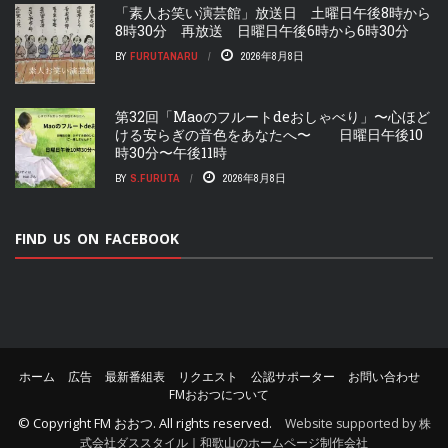
「素人お笑い演芸館」放送日 土曜日午後8時から
8時30分 再放送 日曜日午後6時から6時30分
BY
FURUTANARU
2026年8月8日
第32回「Maoのフルートdeおしゃべり」〜心ほど
ける安らぎの音色をあなたへ〜 日曜日午後10
時30分〜午後11時
BY
S.FURUTA
2026年8月8日
FIND US ON FACEBOOK
ホーム
広告
最新番組表
リクエスト
公認サポーター
お問い合わせ
FMおおつについて
© Copyright
FM おおつ
. All rights reserved.
Website supported by 株
式会社ダススタイル｜和歌山のホームページ制作会社