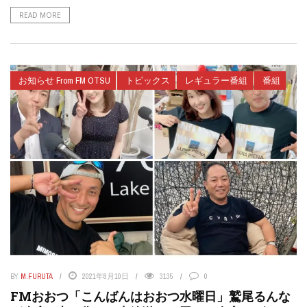
READ MORE
お知らせ From FM OTSU
トピックス
レギュラー番組
番組
BY
M.FURUTA
2021年8月10日
3135
0
FMおおつ「こんばんはおおつ水曜日」鷲尾るんな