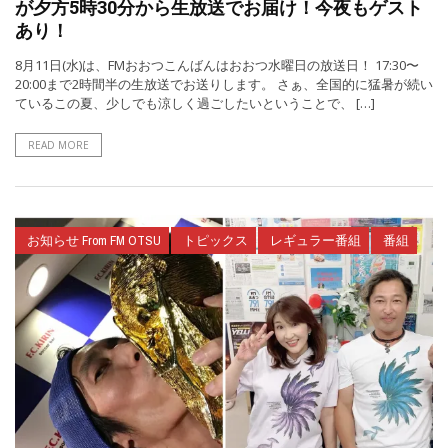
が夕方5時30分から生放送でお届け！今夜もゲスト
あり！
8月11日(水)は、FMおおつこんばんはおおつ水曜日の放送日！ 17:30〜
20:00まで2時間半の生放送でお送りします。 さぁ、全国的に猛暑が続い
ているこの夏、少しでも涼しく過ごしたいということで、 […]
READ MORE
お知らせ From FM OTSU
トピックス
レギュラー番組
番組