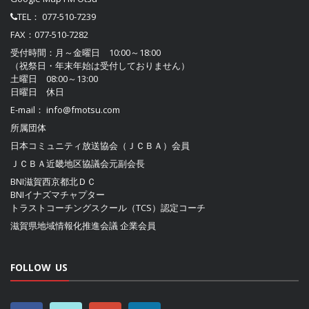
TEL：
077-510-7239
FAX：077-510-7282
受付時間：月～金曜日 10:00～18:00
（祝祭日・年末年始は受付しておりません）
土曜日 08:00～13:00
日曜日 休日
E-mail：
info@fmotsu.com
所属団体
日本コミュニティ放送協会（ＪＣＢＡ）
会員
ＪＣＢＡ近畿地区協議会
元副会長
BNI滋賀西京都北ＤＣ
BNIイナズマチャプター
トラストコーチングスクール（TCS）認定コーチ
滋賀県地域情報化推進会議
企業会員
FOLLOW US