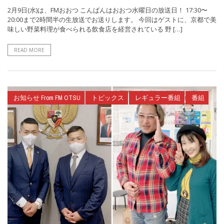
2月9日(水)は、FMおおつ こんばんはおおつ水曜日の放送日！ 17:30〜
20:00まで2時間半の生放送でお送りします。 今回はゲストに、京都で美
味しい野菜料理が食べられる飲食店を経営されている 野 […]
READ MORE
お知らせ From FM OTSU
トピックス
レギュラー番組
番組