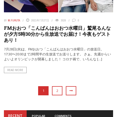
BY
M.FURUTA
2021年7月27日
3026
0
FMおおつ「こんばんはおおつ水曜日」鷲尾るんな
が夕方5時30分から生放送でお届け！今夜もゲスト
あり！
7月28日(水)は、FMおおつ「こんばんはおおつ水曜日」の放送日。
17:30〜20:00まで2時間半の生放送でお送りします。 さぁ、先週からい
よいよオリンピックが開幕しました！ コロナ禍で、いろんな […]
READ MORE
1
2
RECENT
POPULAR
COMMENTS