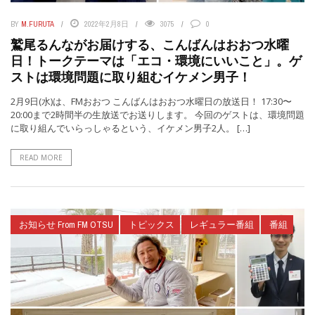
BY
M.FURUTA
2022年2月8日
3075
0
鷲尾るんながお届けする、こんばんはおおつ水曜
日！トークテーマは「エコ・環境にいいこと」。ゲ
ストは環境問題に取り組むイケメン男子！
2月9日(水)は、FMおおつ こんばんはおおつ水曜日の放送日！ 17:30〜
20:00まで2時間半の生放送でお送りします。 今回のゲストは、環境問題
に取り組んでいらっしゃるという、イケメン男子2人。 […]
READ MORE
お知らせ From FM OTSU
トピックス
レギュラー番組
番組