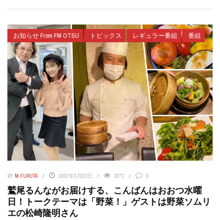
お知らせ From FM OTSU
トピックス
レギュラー番組
番組
BY
M.FURUTA
2022年2月22日
3271
0
鷲尾るんながお届けする、こんばんはおおつ水曜
日！トークテーマは「野菜！」ゲストは野菜ソムリ
エの松崎隆明さん