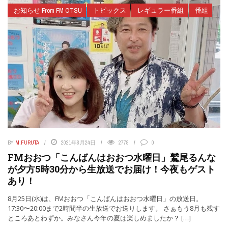
お知らせ From FM OTSU
トピックス
レギュラー番組
番組
BY
M.FURUTA
2021年8月24日
2778
0
FMおおつ「こんばんはおおつ水曜日」鷲尾るんな
が夕方5時30分から生放送でお届け！今夜もゲスト
あり！
8月25日(水)は、FMおおつ「こんばんはおおつ水曜日」の放送日。
17:30〜20:00まで2時間半の生放送でお送りします。 さぁもう8月も残す
ところあとわずか。みなさん今年の夏は楽しめましたか？ […]