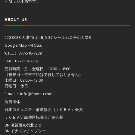
ＦＭラジオ局です。
ABOUT US
520-0038 大津市山上町5-37 シャルム皇子山１階B
Google Map FM Otsu
TEL：
077-510-7239
FAX：077-510-7282
受付時間：月～金曜日 10:00～18:00
（祝祭日・年末年始は受付しておりません）
土曜日 08:00～13:00
日曜日 休日
E-mail：
info@fmotsu.com
所属団体
日本コミュニティ放送協会（ＪＣＢＡ）
会員
ＪＣＢＡ近畿地区協議会
元副会長
BNI滋賀西京都北ＤＣ
BNIイナズマチャプター