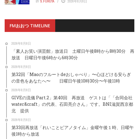
BY
S.FURUTA
2026年8月8日
FMおおつ TIMELINE
2026年8月8日
「素人お笑い演芸館」放送日 土曜日午後8時から8時30分 再
放送 日曜日午後6時から6時30分
2026年8月8日
第32回「Maoのフルートdeおしゃべり」〜心ほどける安らぎ
の音色をあなたへ〜 日曜日午後10時30分〜午後11時
2026年8月8日
GIVEの流儀 Part.2」第40回 再放送 ゲストは「「合同会社
water&craft」の代表、石田亮介さん」です。BNI滋賀西京都
北 提供
2026年8月8日
第33回再放送「れいことピアノタイム」金曜午後１時、日曜午
後1時から放送