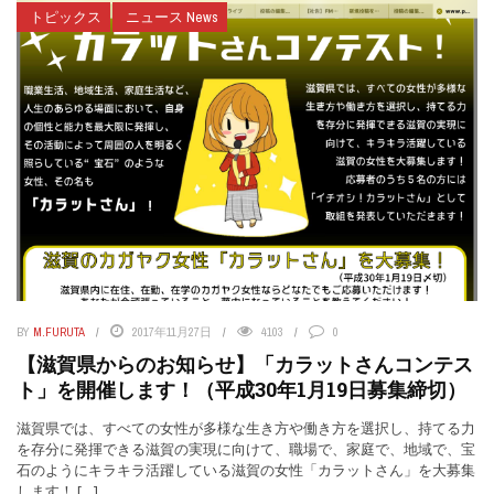
トピックス
ニュース News
BY
M.FURUTA
2017年11月27日
4103
0
【滋賀県からのお知らせ】「カラットさんコンテス
ト」を開催します！（平成30年1月19日募集締切）
滋賀県では、すべての女性が多様な生き方や働き方を選択し、持てる力
を存分に発揮できる滋賀の実現に向けて、職場で、家庭で、地域で、宝
石のようにキラキラ活躍している滋賀の女性「カラットさん」を大募集
します！ […]