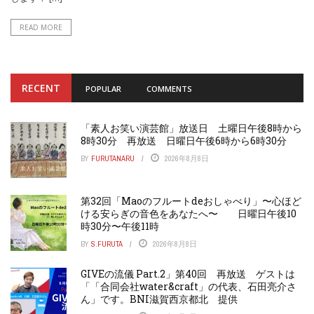
READ MORE
RECENT
POPULAR
COMMENTS
「素人お笑い演芸館」放送日 土曜日午後8時から
8時30分 再放送 日曜日午後6時から6時30分
BY
FURUTANARU
2026年8月8日
第32回「Maoのフルートdeおしゃべり」〜心ほど
ける安らぎの音色をあなたへ〜 日曜日午後10
時30分〜午後11時
BY
S.FURUTA
2026年8月8日
GIVEの流儀 Part.2」第40回 再放送 ゲストは
「「合同会社water&craft」の代表、石田亮介さ
ん」です。BNI滋賀西京都北 提供