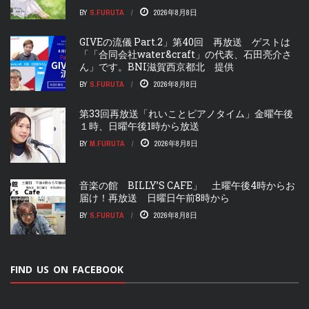
BY
S.FURUTA
2026年8月8日
GIVEの流儀 Part.2」第40回 再放送 ゲストは
「「合同会社water&craft」の代表、石田亮介さ
ん」です。BNI滋賀西京都北 提供
BY
S.FURUTA
2026年8月8日
第33回再放送「れいことピアノタイム」金曜午後
１時、日曜午後1時から放送
BY
M.FURUTA
2026年8月8日
音楽の館 BILLY’S CAFE」 土曜午後4時からお
届け！再放送 日曜日午前8時から
BY
S.FURUTA
2026年8月8日
FIND US ON FACEBOOK