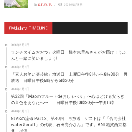
BY
S.FURUTA
2026年8月8日
FMおおつ TIMELINE
2026年8月9日
ランチタイムおおつ」火曜日 橋本恵里奈さんがお届け！うふ
ふと一緒に笑いましょう!
2026年8月8日
「素人お笑い演芸館」放送日 土曜日午後8時から8時30分 再
放送 日曜日午後6時から6時30分
2026年8月8日
第32回「Maoのフルートdeおしゃべり」〜心ほどける安らぎ
の音色をあなたへ〜 日曜日午後10時30分〜午後11時
2026年8月8日
GIVEの流儀 Part.2」第40回 再放送 ゲストは「「合同会社
water&craft」の代表、石田亮介さん」です。BNI滋賀西京都
北 提供