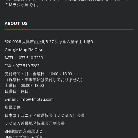
ＦＭラジオ局です。
ABOUT US
520-0038 大津市山上町5-37 シャルム皇子山１階B
Google Map FM Otsu
TEL：
077-510-7239
FAX：077-510-7282
受付時間：月～金曜日 10:00～18:00
（祝祭日・年末年始は受付しておりません）
土曜日 08:00～13:00
日曜日 休日
E-mail：
info@fmotsu.com
所属団体
日本コミュニティ放送協会（ＪＣＢＡ）
会員
ＪＣＢＡ近畿地区協議会
元副会長
BNI滋賀西京都北ＤＣ
BNIイナズマチャプター