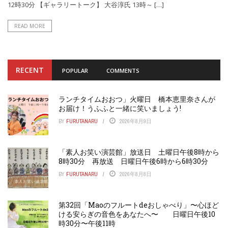
12時30分 【ギャラリートーク】 大谷淳氏 13時～ […]
READ MORE
RECENT
POPULAR
COMMENTS
ランチタイムおおつ」火曜日 橋本恵里奈さんが
お届け！うふふと一緒に笑いましょう!
BY
FURUTANARU
2026年8月9日
「素人お笑い演芸館」放送日 土曜日午後8時から
8時30分 再放送 日曜日午後6時から6時30分
BY
FURUTANARU
2026年8月8日
第32回「Maoのフルートdeおしゃべり」〜心ほど
ける安らぎの音色をあなたへ〜 日曜日午後10
時30分〜午後11時