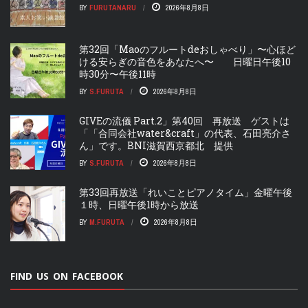
BY
FURUTANARU
2026年8月8日
第32回「Maoのフルートdeおしゃべり」〜心ほど
ける安らぎの音色をあなたへ〜 日曜日午後10
時30分〜午後11時
BY
S.FURUTA
2026年8月8日
GIVEの流儀 Part.2」第40回 再放送 ゲストは
「「合同会社water&craft」の代表、石田亮介さ
ん」です。BNI滋賀西京都北 提供
BY
S.FURUTA
2026年8月8日
第33回再放送「れいことピアノタイム」金曜午後
１時、日曜午後1時から放送
BY
M.FURUTA
2026年8月8日
FIND US ON FACEBOOK