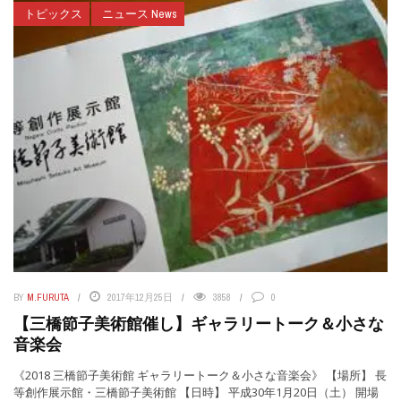
トピックス
ニュース News
BY
M.FURUTA
2017年12月25日
3858
0
【三橋節子美術館催し】ギャラリートーク＆小さな
音楽会
《2018 三橋節子美術館 ギャラリートーク＆小さな音楽会》 【場所】 長
等創作展示館・三橋節子美術館 【日時】 平成30年1月20日（土） 開場