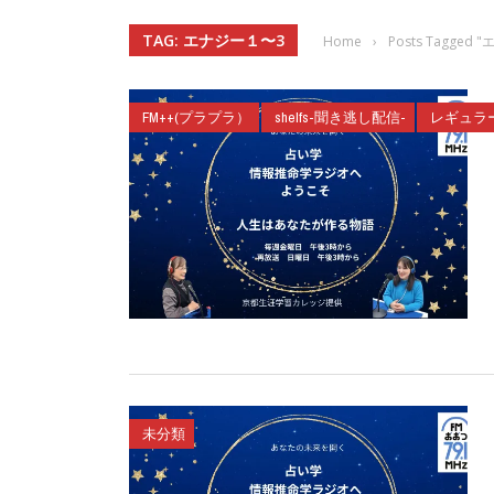
TAG: エナジー１〜3
Home
›
Posts Tagged
FM++(プラプラ）
shelfs-聞き逃し配信-
レギュラ
未分類