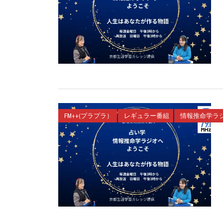
FM++(プラプラ）
レギュラー番組
情報推命学ラ