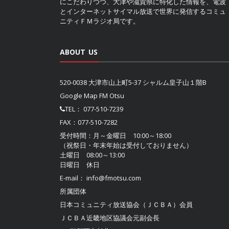
にこだわりつつ、大津や滋賀県に特化した情報を、電波
とインターネットサイマル放送で世界に発信するコミュ
ニティＦＭラジオ局です。
ABOUT US
520-0038 大津市山上町5-37 シャルム皇子山１階B
Google Map FM Otsu
TEL：
077-510-7239
FAX：077-510-7282
受付時間：月～金曜日 10:00～18:00
（祝祭日・年末年始は受付しておりません）
土曜日 08:00～13:00
日曜日 休日
E-mail：
info@fmotsu.com
所属団体
日本コミュニティ放送協会（ＪＣＢＡ）
会員
ＪＣＢＡ近畿地区協議会
元副会長