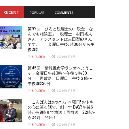
RECENT
POPULAR
COMMENTS
第97回「ひろと税理士の 税金 な
んでも相談室」 税理士 村田裕人
さん アシスタントは吉田梨紗さん
です。 金曜日午後1時30分から午
後2時
BY
S.FURUTA
2026年8月6日
第45回「情報推命学ラジオへようこ
そ」金曜日午後3時〜午後３時30
分 再放送 日曜日 午後３時〜
午後3時30分
BY
S.FURUTA
2026年8月6日
「こんばんはおおつ」木曜日! おトキ
の心に笹る話で、刺ーす DAY! 午後6
時から8時まで放送！再放送 22時か
ら24時 開始！
BY
S.FURUTA
2026年8月5日