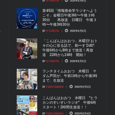
BY
S.FURUTA
2026年8月6日
第45回「情報推命学ラジオへよう
こそ」金曜日午後3時〜午後３時
30分 再放送 日曜日 午後３
時〜午後3時30分
BY
S.FURUTA
2026年8月6日
「こんばんはおおつ」木曜日! おト
キの心に笹る話で、刺ーす DAY!
午後6時から8時まで放送！再放
送 22時から24時 開始！
BY
S.FURUTA
2026年8月5日
ランチタイムおおつ 木曜日 マ
ダム芦田が、午前11時から午後1時
まで、生放送
BY
FURUTANARU
2026年8月5日
こんばんはおおつ 水曜日 “ヒラ
カンのすいすいラジオ” 午後6時
スタート！2時間生放送！！
BY
FURUTANARU
2026年8月4日