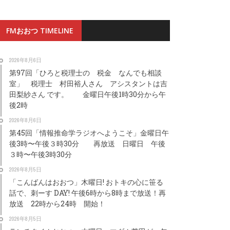
FMおおつ TIMELINE
2026年8月6日
第97回「ひろと税理士の 税金 なんでも相談
室」 税理士 村田裕人さん アシスタントは吉
田梨紗さん です。 金曜日午後1時30分から午
後2時
2026年8月6日
第45回「情報推命学ラジオへようこそ」金曜日午
後3時〜午後３時30分 再放送 日曜日 午後
３時〜午後3時30分
2026年8月5日
「こんばんはおおつ」木曜日! おトキの心に笹る
話で、刺ーす DAY! 午後6時から8時まで放送！再
放送 22時から24時 開始！
2026年8月5日