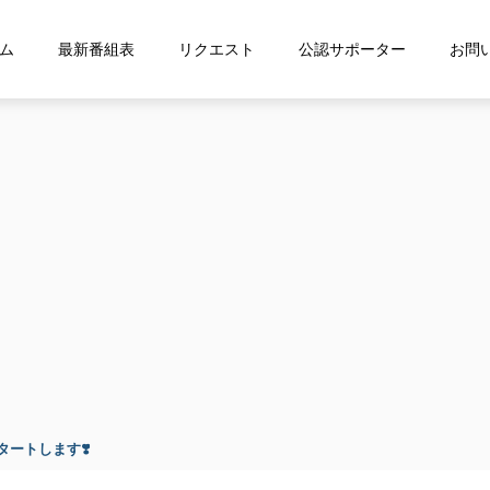
ム
最新番組表
リクエスト
公認サポーター
お問
ートします❣️