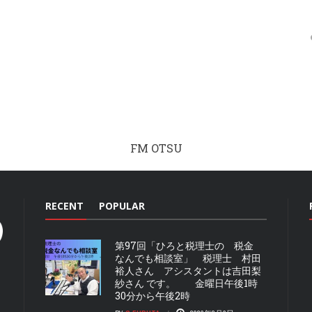
FM OTSU
RECENT
POPULAR
第97回「ひろと税理士の 税金
なんでも相談室」 税理士 村田
裕人さん アシスタントは吉田梨
紗さん です。 金曜日午後1時
30分から午後2時