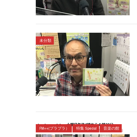
未分類
FM++(プラプラ）
特集 Special
音楽の館