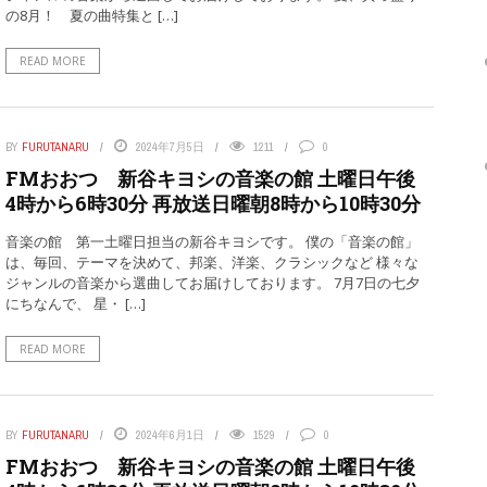
の8月！ 夏の曲特集と […]
READ MORE
BY
FURUTANARU
2024年7月5日
1211
0
FMおおつ 新谷キヨシの音楽の館 土曜日午後
4時から6時30分 再放送日曜朝8時から10時30分
音楽の館 第一土曜日担当の新谷キヨシです。 僕の「音楽の館」
は、毎回、テーマを決めて、邦楽、洋楽、クラシックなど 様々な
ジャンルの音楽から選曲してお届けしております。 7月7日の七夕
にちなんで、 星・ […]
READ MORE
BY
FURUTANARU
2024年6月1日
1529
0
FMおおつ 新谷キヨシの音楽の館 土曜日午後