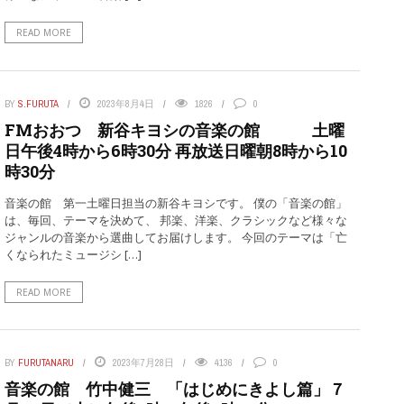
READ MORE
BY
S.FURUTA
2023年8月4日
1826
0
FMおおつ 新谷キヨシの音楽の館 土曜
日午後4時から6時30分 再放送日曜朝8時から10
時30分
音楽の館 第一土曜日担当の新谷キヨシです。 僕の「音楽の館」
は、毎回、テーマを決めて、 邦楽、洋楽、クラシックなど様々な
ジャンルの音楽から選曲してお届けします。 今回のテーマは「亡
くなられたミュージシ […]
READ MORE
BY
FURUTANARU
2023年7月28日
4136
0
音楽の館 竹中健三 「はじめにきよし篇」７