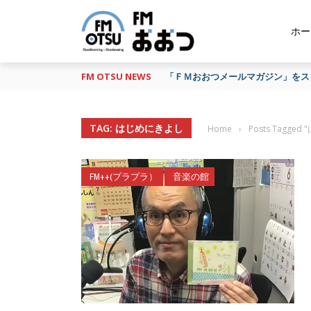
ホー
FM OTSU NEWS
「ＦＭおおつメールマガジン」をスタ
TAG: はじめにきよし
Home
›
Posts Tagge
FM++(プラプラ）
音楽の館