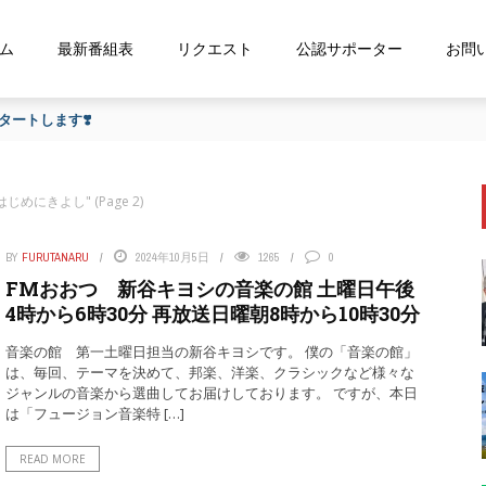
ム
最新番組表
リクエスト
公認サポーター
お問
ートします❣️
d "はじめにきよし"
(Page 2)
BY
FURUTANARU
2024年10月5日
1265
0
FMおおつ 新谷キヨシの音楽の館 土曜日午後
4時から6時30分 再放送日曜朝8時から10時30分
音楽の館 第一土曜日担当の新谷キヨシです。 僕の「音楽の館」
は、毎回、テーマを決めて、邦楽、洋楽、クラシックなど様々な
ジャンルの音楽から選曲してお届けしております。 ですが、本日
は「フュージョン音楽特 […]
READ MORE