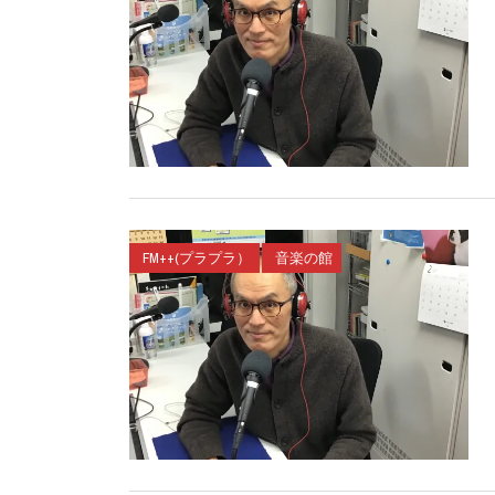
FM++(プラプラ）
音楽の館