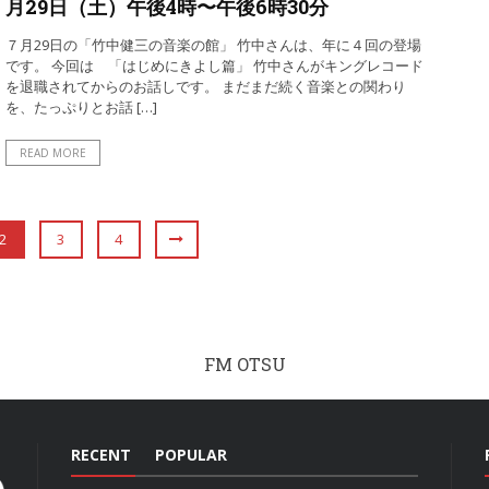
月29日（土）午後4時〜午後6時30分
７月29日の「竹中健三の音楽の館」 竹中さんは、年に４回の登場
です。 今回は 「はじめにきよし篇」 竹中さんがキングレコード
を退職されてからのお話しです。 まだまだ続く音楽との関わり
を、たっぷりとお話 […]
READ MORE
2
3
4
FM OTSU
RECENT
POPULAR