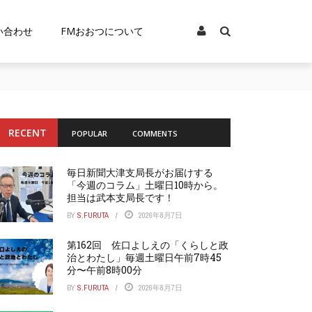
い合わせ
FMおおつについて
RECENT
POPULAR
COMMENTS
毎日新聞大津支局長がお届けする
「今週のコラム」土曜日10時から。
担当は武本支局長です！
BY
S.FURUTA
2026年8月7日
第162回 佐口よしえの「くらしと政
治とわたし」毎週土曜日午前7時45
分〜午前8時00分
BY
S.FURUTA
2026年8月7日