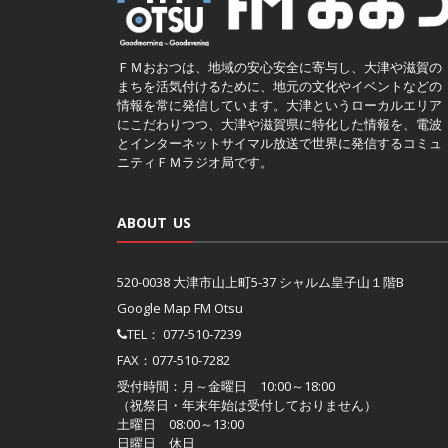
ＦＭおおつは、地域の安心安全に寄与し、大津や滋賀の
まちを活気付けるために、地元の文化やイベントなどの
情報を常に発信しています。大津というローカルエリア
にこだわりつつ、大津や滋賀県に特化した情報を、電波
とインターネットサイマル放送で世界に発信するコミュ
ニティＦＭラジオ局です。
ABOUT US
520-0038 大津市山上町5-37 シャルム皇子山１階B
Google Map FM Otsu
TEL：
077-510-7239
FAX：077-510-7282
受付時間：月～金曜日 10:00～18:00
（祝祭日・年末年始は受付しておりません）
土曜日 08:00～13:00
日曜日 休日