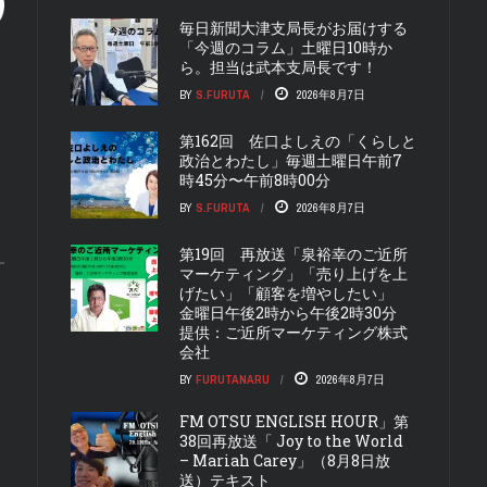
毎日新聞大津支局長がお届けする
「今週のコラム」土曜日10時か
ら。担当は武本支局長です！
BY
S.FURUTA
2026年8月7日
第162回 佐口よしえの「くらしと
政治とわたし」毎週土曜日午前7
時45分〜午前8時00分
BY
S.FURUTA
2026年8月7日
第19回 再放送「泉裕幸のご近所
マーケティング」「売り上げを上
げたい」「顧客を増やしたい」
金曜日午後2時から午後2時30分
提供：ご近所マーケティング株式
会社
BY
FURUTANARU
2026年8月7日
FM OTSU ENGLISH HOUR」第
38回再放送「 Joy to the World
– Mariah Carey」（8月8日放
送）テキスト