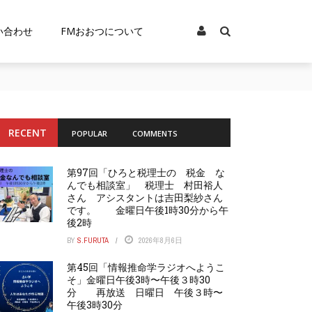
い合わせ
FMおおつについて
RECENT
POPULAR
COMMENTS
第97回「ひろと税理士の 税金 な
んでも相談室」 税理士 村田裕人
さん アシスタントは吉田梨紗さん
です。 金曜日午後1時30分から午
後2時
BY
S.FURUTA
2026年8月6日
第45回「情報推命学ラジオへようこ
そ」金曜日午後3時〜午後３時30
分 再放送 日曜日 午後３時〜
午後3時30分