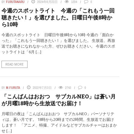
BY
FURUTANARU
2024年6月23日
1204
0
今週のスポットライト 今週の「これもう一回
聴きたい！」を選びました。日曜日午後8時か
ら10時
今週のスポットライト 日曜日午後8時から10時 今週の「面白か
った」「これもう一回聴きたい！」を選びました。 生放送、再放
送でお聴きになれなかった方、ぜひお聴きください。 今週のスポ
ットライトは「6月 […]
READ MORE
BY
M.FURUTA
2022年7月3日
2743
0
「こんばんはおおつ サブカルNEO」は蒼い月
が月曜18時から生放送でお届け！
月曜日の夜は「こんばんはおおつ サブカルNEO」パーソナリテ
ィは、蒼い月です。 18時から20時までの2時間、生放送でお届け
します！ 「アニメ、特撮、アイドルなどサブカルチャーはおまか
せ […]