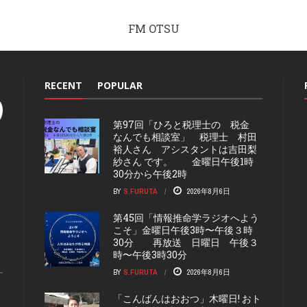
FM OTSU
RECENT
POPULAR
第97回「ひろと税理士の 税金
なんでも相談室」 税理士 村田
裕人さん アシスタントは吉田梨
紗さん です。 金曜日午後1時
30分から午後2時
BY
S.FURUTA
2026年8月6日
第45回「情報推命学ラジオへよう
こそ」金曜日午後3時〜午後３時
30分 再放送 日曜日 午後３
時〜午後3時30分
BY
S.FURUTA
2026年8月6日
「こんばんはおおつ」木曜日! おト