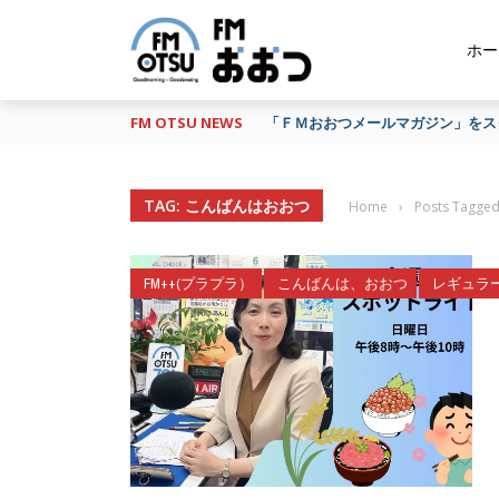
ホー
FM OTSU NEWS
『あの日の放送、もう一度聴きたい
TAG: こんばんはおおつ
Home
›
Posts Tag
FM++(プラプラ）
こんばんは、おおつ
レギュラ