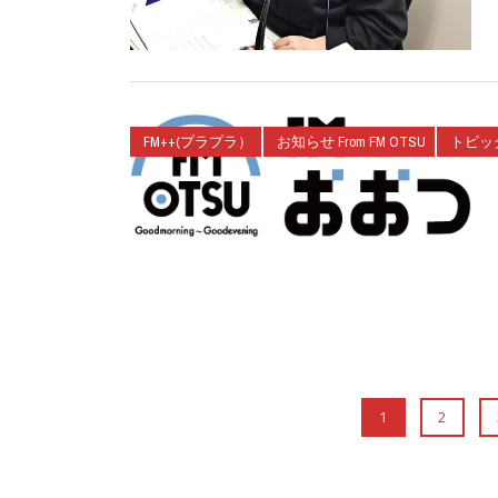
FM++(プラプラ）
お知らせ From FM OTSU
トピッ
1
2