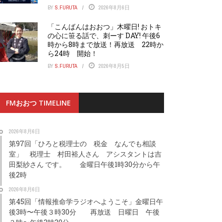
BY
S.FURUTA
2026年8月6日
「こんばんはおおつ」木曜日! おトキ
の心に笹る話で、刺ーす DAY! 午後6
時から8時まで放送！再放送 22時か
ら24時 開始！
BY
S.FURUTA
2026年8月5日
FMおおつ TIMELINE
2026年8月6日
第97回「ひろと税理士の 税金 なんでも相談
室」 税理士 村田裕人さん アシスタントは吉
田梨紗さん です。 金曜日午後1時30分から午
後2時
2026年8月6日
第45回「情報推命学ラジオへようこそ」金曜日午
後3時〜午後３時30分 再放送 日曜日 午後