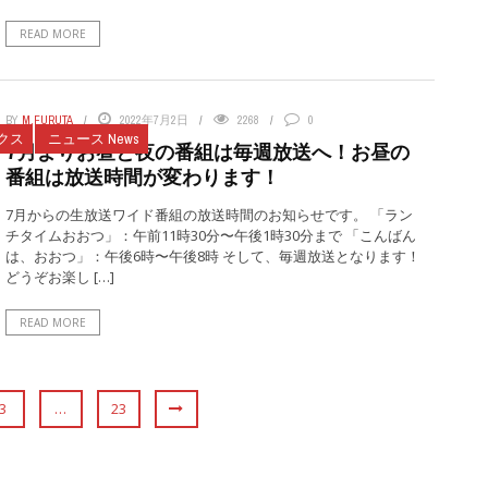
READ MORE
BY
M.FURUTA
2022年7月2日
2268
0
クス
ニュース News
7月よりお昼と夜の番組は毎週放送へ！お昼の
番組は放送時間が変わります！
7月からの生放送ワイド番組の放送時間のお知らせです。 「ラン
チタイムおおつ」：午前11時30分〜午後1時30分まで 「こんばん
は、おおつ」：午後6時〜午後8時 そして、毎週放送となります！
どうぞお楽し […]
READ MORE
3
…
23