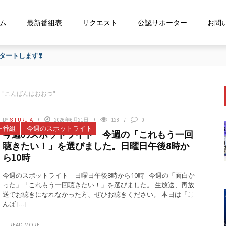
ム
最新番組表
リクエスト
公認サポーター
お問
な…』にお応え！FMおおつ ポッドキャスト配信中！
ged "こんばんはおおつ"
BY
S.FURUTA
2026年6月21日
128
0
ー番組
今週のスポットライト
今週のスポットライト 今週の「これもう一回
聴きたい！」を選びました。日曜日午後8時か
ら10時
今週のスポットライト 日曜日午後8時から10時 今週の「面白か
った」「これもう一回聴きたい！」を選びました。 生放送、再放
送でお聴きになれなかった方、ぜひお聴きください。 本日は「こ
んば […]
READ MORE