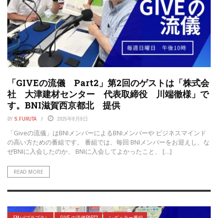
「GIVEの流儀 Part2」第2回のゲストは「株式会
社 大津建材センター 代表取締役 川端徹様」で
す。BNI滋賀西京都北 提供
BY
S.FURUTA
2025年8月9日
「Giveの流儀」はBNIメンバーによるBNIメンバーや ビジネスマインド
の高い方ための番組です。 番組では、毎回 BNIメンバーをお迎えし、な
ぜBNIに入会したのか、 BNIに入会してよかったこと、 […]
READ MORE
FM++(プラプラ）
GIVE の流儀PART2
レギュラー番組