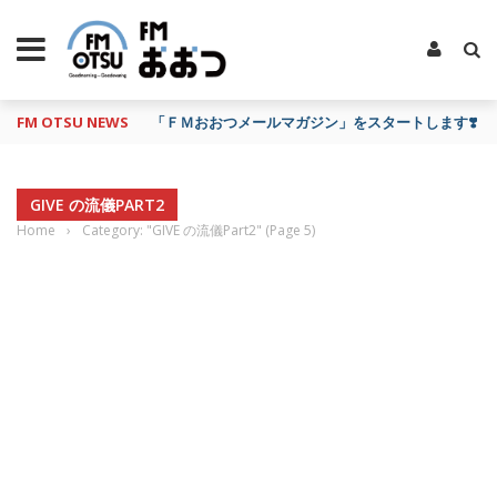
FM OTSU NEWS
「ＦＭおおつメールマガジン」をスタートします❣️
GIVE の流儀PART2
Home
›
Category: "GIVE の流儀Part2"
(Page 5)