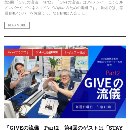
第5回 「GIVEの流儀 Part2」 「Giveの流儀」はBNIメンバーによるBNI
メンバーや ビジネスマインドの高い方ための番組です。 番組では、毎
回 BNIメンバーをお迎えし、なぜBNIに入会し […]
READ MORE
FM++(プラプラ）
GIVE の流儀PART2
レギュラー番組
「GIVEの流儀 Part2」第4回のゲストは「STAY