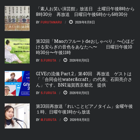
「素人お笑い演芸館」放送日 土曜日午後8時から
8時30分 再放送 日曜日午後6時から6時30分
BY
FURUTANARU
2026年8月8日
第32回「Maoのフルートdeおしゃべり」〜心ほど
ける安らぎの音色をあなたへ〜 日曜日午後10
時30分〜午後11時
BY
S.FURUTA
2026年8月8日
GIVEの流儀 Part.2」第40回 再放送 ゲストは
「「合同会社water&craft」の代表、石田亮介さ
ん」です。BNI滋賀西京都北 提供
BY
S.FURUTA
2026年8月8日
第33回再放送「れいことピアノタイム」金曜午後
１時、日曜午後1時から放送
BY
M.FURUTA
2026年8月8日