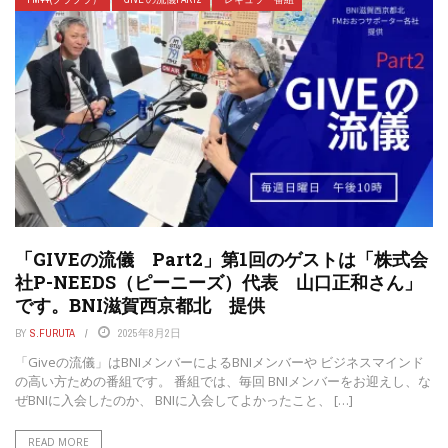
「GIVEの流儀 Part2」第1回のゲストは「株式会
社P-NEEDS（ピーニーズ）代表 山口正和さん」
です。BNI滋賀西京都北 提供
BY
S.FURUTA
2025年8月2日
「Giveの流儀」はBNIメンバーによるBNIメンバーや ビジネスマインド
の高い方ための番組です。 番組では、毎回 BNIメンバーをお迎えし、な
ぜBNIに入会したのか、 BNIに入会してよかったこと、 […]
READ MORE