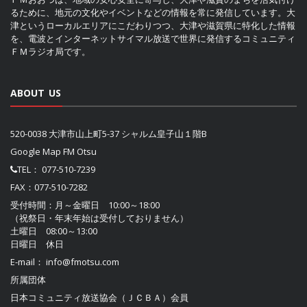
るために、地元の文化やイベントなどの情報を常に発信しています。大
津というローカルエリアにこだわりつつ、大津や滋賀県に特化した情報
を、電波とインターネットサイマル放送で世界に発信するコミュニティ
ＦＭラジオ局です。
ABOUT US
520-0038 大津市山上町5-37 シャルム皇子山１階B
Google Map FM Otsu
TEL：
077-510-7239
FAX：077-510-7282
受付時間：月～金曜日 10:00～18:00
（祝祭日・年末年始は受付しておりません）
土曜日 08:00～13:00
日曜日 休日
E-mail：
info@fmotsu.com
所属団体
日本コミュニティ放送協会（ＪＣＢＡ）
会員