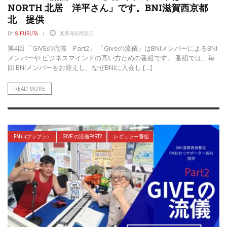
NORTH 北居 洋平さん」です。BNI滋賀西京都
北 提供
BY
S.FURUTA
2025年8月23日
第4回 「GIVEの流儀 Part2」 「Giveの流儀」はBNIメンバーによるBNI
メンバーや ビジネスマインドの高い方ための番組です。 番組では、毎
回 BNIメンバーをお迎えし、なぜBNIに入会し […]
READ MORE
FM++(プラプラ）
GIVE の流儀PART2
レギュラー番組