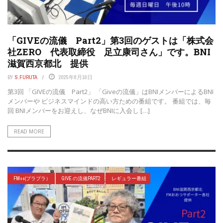
「GIVEの流儀 Part2」第3回のゲストは「株式会
社ZERO 代表取締役 足立康司さん」です。BNI
滋賀西京都北 提供
BY
S.FURUTA
2025年8月16日
第3回 「GIVEの流儀 Part2」 「Giveの流儀」はBNIメンバーによるBNI
メンバーや ビジネスマインドの高い方ための番組です。 番組では、毎
回 BNIメンバーをお迎えし、なぜBNIに入会し […]
READ MORE
FM++(プラプラ）
GIVE の流儀PART2
レギュラー番組