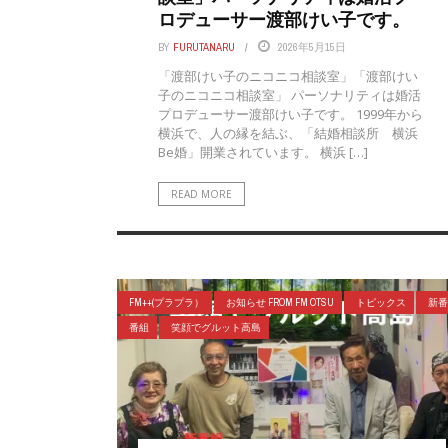
ロデューサー渡部けい子です。
BY
FURUTANARU
2026年5月15日
「渡部けい子のニコニコ相談室」「渡部けい
子のニコニコ相談室」 パーソナリティは婚活
プロデューサー渡部けい子です。 1999年から
横浜で、人の縁を結ぶ、「結婚相談所 横浜
Be婚」開業されています。 横浜 […]
READ MORE
FM++(プラプラ）
お知らせ FROM FM OTSU
トピックス
新番
番組
笑顔でグルット高島