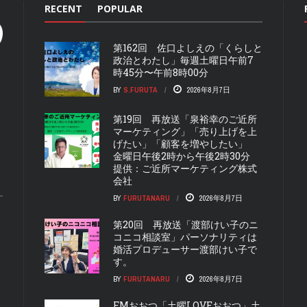
RECENT
POPULAR
第162回 佐口よしえの「くらしと
政治とわたし」毎週土曜日午前7
時45分〜午前8時00分
BY
S.FURUTA
2026年8月7日
第19回 再放送「泉裕幸のご近所
マーケティング」「売り上げを上
げたい」「顧客を増やしたい」
金曜日午後2時から午後2時30分
提供：ご近所マーケティング株式
会社
BY
FURUTANARU
2026年8月7日
第20回 再放送「渡部けい子のニ
コニコ相談室」パーソナリティは
婚活プロデューサー渡部けい子で
す。
BY
FURUTANARU
2026年8月7日
FMおおつ「土曜LOVEおおつ」土