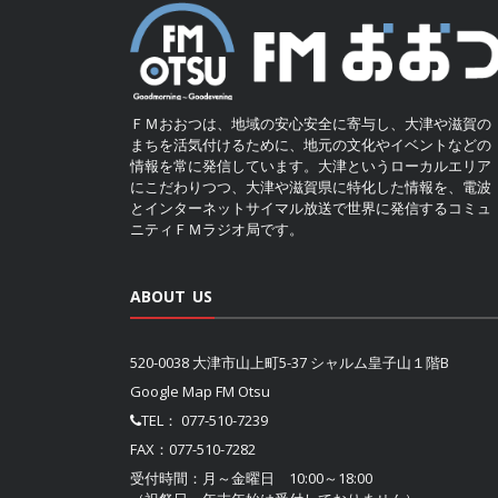
ＦＭおおつは、地域の安心安全に寄与し、大津や滋賀の
まちを活気付けるために、地元の文化やイベントなどの
情報を常に発信しています。大津というローカルエリア
にこだわりつつ、大津や滋賀県に特化した情報を、電波
とインターネットサイマル放送で世界に発信するコミュ
ニティＦＭラジオ局です。
ABOUT US
520-0038 大津市山上町5-37 シャルム皇子山１階B
Google Map FM Otsu
TEL：
077-510-7239
FAX：077-510-7282
受付時間：月～金曜日 10:00～18:00