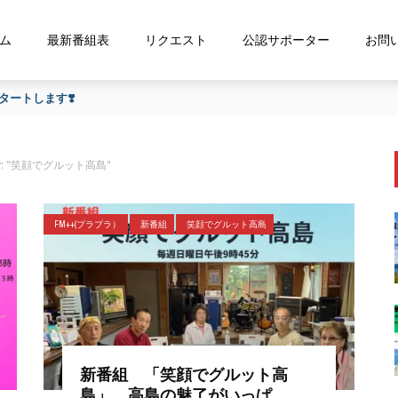
ム
最新番組表
リクエスト
公認サポーター
お問
ートします❣️
ry: "笑顔でグルット高島"
FM++(プラプラ）
新番組
笑顔でグルット高島
新番組 「笑顔でグルット高
島」 高島の魅了がいっぱ