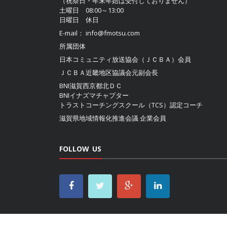
（祝祭日・年末年始は受付しておりません）
土曜日 08:00～13:00
日曜日 休日
E-mail：
info@fmotsu.com
所属団体
日本コミュニティ放送協会（ＪＣＢＡ）
会員
ＪＣＢＡ近畿地区協議会
元副会長
BNI滋賀西京都北ＤＣ
BNIイナズマチャプター
トラストコーチングスクール（TCS）認定コーチ
滋賀県地域情報化推進会議
企業会員
FOLLOW US