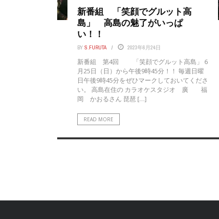
新番組 「笑顔でグルット高
島」 高島の魅了がいっぱ
い！！
BY
S.FURUTA
2023年6月24日
新番組 第4回 「笑顔でグルット高島」 6
月25日（日）から午後9時45分！！ 毎週日曜
日午後9時45分をぜひマークしておいてくださ
い。 高島在住の カラオケスタジオ 廣 福
岡 かおるさん 琵琶 […]
READ MORE