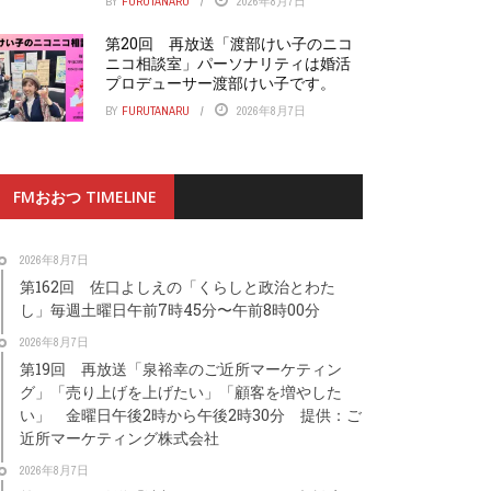
BY
FURUTANARU
2026年8月7日
第20回 再放送「渡部けい子のニコ
ニコ相談室」パーソナリティは婚活
プロデューサー渡部けい子です。
BY
FURUTANARU
2026年8月7日
FMおおつ TIMELINE
2026年8月7日
第162回 佐口よしえの「くらしと政治とわた
し」毎週土曜日午前7時45分〜午前8時00分
2026年8月7日
第19回 再放送「泉裕幸のご近所マーケティン
グ」「売り上げを上げたい」「顧客を増やした
い」 金曜日午後2時から午後2時30分 提供：ご
近所マーケティング株式会社
2026年8月7日