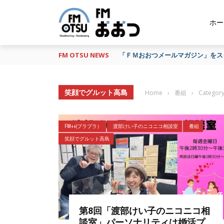
ホー
FM OTSU NEWS
「ＦＭおおつメールマガジン」をスタ
笑顔でグルット高島
Home
›
番組
›
Catego
FM++(プラプラ）
渡部けい子のニコニコ相談室
番組
笑顔でグルット高島
第8回「渡部けい子のニコニコ相
談室」パーソナリティは婚活プ