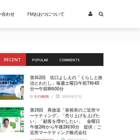
い合わせ
FMおおつについて
RECENT
POPULAR
COMMENTS
第162回 佐口よしえの「くらしと政
治とわたし」毎週土曜日午前7時45
分〜午前8時00分
BY
S.FURUTA
2026年8月7日
第19回 再放送「泉裕幸のご近所マ
ーケティング」「売り上げを上げた
い」「顧客を増やしたい」 金曜日
午後2時から午後2時30分 提供：ご
近所マーケティング株式会社