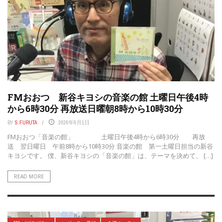
FMおおつ 新谷キヨシの音楽の館 土曜日午後4時
から6時30分 再放送日曜朝8時から10時30分
BY
S.FURUTA
2026年8月1日
FMおおつ「音楽の館」 土曜日午後4時から6時30分 再放
送 翌日曜日 午前8時から10時30分 音楽の館 第一土曜日担当の新谷
キヨシです。 僕、新谷キヨシの「音楽の館」は、テーマを決めて、 […]
READ MORE