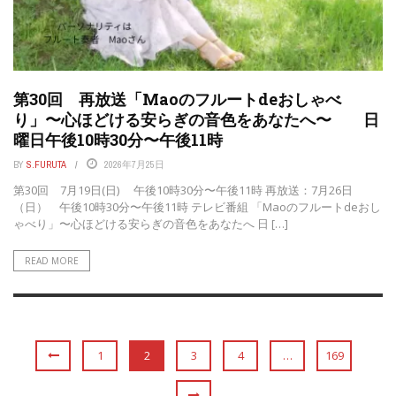
第30回 再放送「Maoのフルートdeおしゃべ
り」〜心ほどける安らぎの音色をあなたへ〜 日
曜日午後10時30分〜午後11時
BY
S.FURUTA
2026年7月25日
第30回 7月19日(日) 午後10時30分〜午後11時 再放送：7月26日
（日） 午後10時30分〜午後11時 テレビ番組 「Maoのフルートdeおし
ゃべり」〜心ほどける安らぎの音色をあなたへ 日 […]
READ MORE
1
2
3
4
…
169