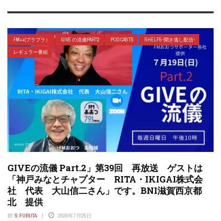
FM++(プラプラ）
GIVE の流儀PART2
POD CASTS
SHELFS-聞き逃し配信-
レギュラー番組
GIVEの流儀 Part.2」第39回 再放送 ゲストは
「神戸みなとチャプター RITA・IKIGAI株式会
社 代表 大山信二さん」です。BNI滋賀西京都
北 提供
BY
S.FURUTA
2026年7月25日