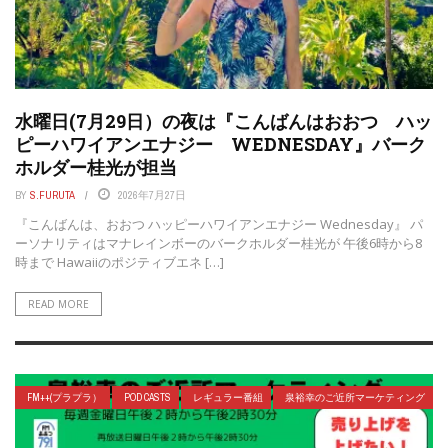
水曜日(7月29日）の夜は『こんばんはおおつ ハッ
ピーハワイアンエナジー WEDNESDAY』バーク
ホルダー桂光が担当
BY
S.FURUTA
2026年7月27日
『こんばんは、おおつ ハッピーハワイアンエナジー Wednesday』 パ
ーソナリティはマナレインボーのバークホルダー桂光が 午後6時から8
時まで Hawaiiのポジティブエネ […]
READ MORE
FM++(プラプラ）
POD CASTS
レギュラー番組
泉裕幸のご近所マーケティング