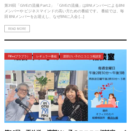
第39回「GIVEの流儀 Part.2」 「GIVEの流儀」はBNIメンバーによるBNI
メンバーや ビジネスマインドの高い方ための番組です。 番組では、毎
回 BNIメンバーをお迎えし、なぜBNIに入会 […]
READ MORE
FM++(プラプラ）
レギュラー番組
渡部けい子のニコニコ相談室