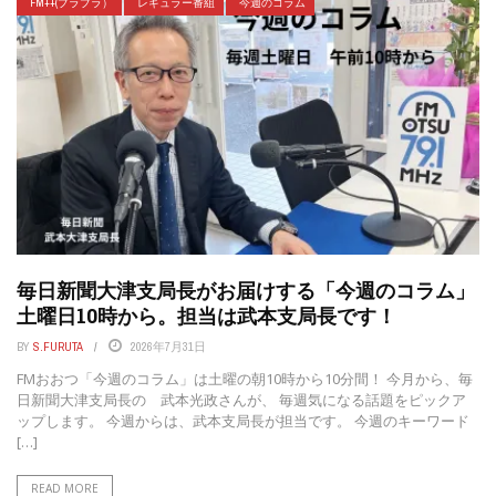
FM++(プラプラ）
レギュラー番組
今週のコラム
毎日新聞大津支局長がお届けする「今週のコラム」
土曜日10時から。担当は武本支局長です！
BY
S.FURUTA
2026年7月31日
FMおおつ「今週のコラム」は土曜の朝10時から10分間！ 今月から、毎
日新聞大津支局長の 武本光政さんが、 毎週気になる話題をピックア
ップします。 今週からは、武本支局長が担当です。 今週のキーワード
[…]
READ MORE