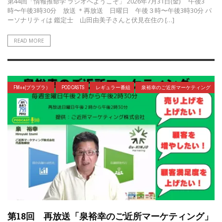
第44回「情報推命学 ラジオへようこそ」 2026年7月31日(金) 午後3
時〜午後3時30分 放送 ＊再放送 日曜日 午後３時〜午後3時30分 パ
ーソナリティは 鑑定士 山田由美子さんと伏見在住の […]
READ MORE
FM++(プラプラ）
POD CASTS
レギュラー番組
泉裕幸のご近所マーケティング
第18回 再放送「泉裕幸のご近所マーケティング」