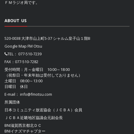
ＦＭラジオ局です。
ABOUT US
520-0038 大津市山上町5-37 シャルム皇子山１階B
Google Map FM Otsu
TEL：
077-510-7239
FAX：077-510-7282
受付時間：月～金曜日 10:00～18:00
（祝祭日・年末年始は受付しておりません）
土曜日 08:00～13:00
日曜日 休日
E-mail：
info@fmotsu.com
所属団体
日本コミュニティ放送協会（ＪＣＢＡ）
会員
ＪＣＢＡ近畿地区協議会
元副会長
BNI滋賀西京都北ＤＣ
BNIイナズマチャプター