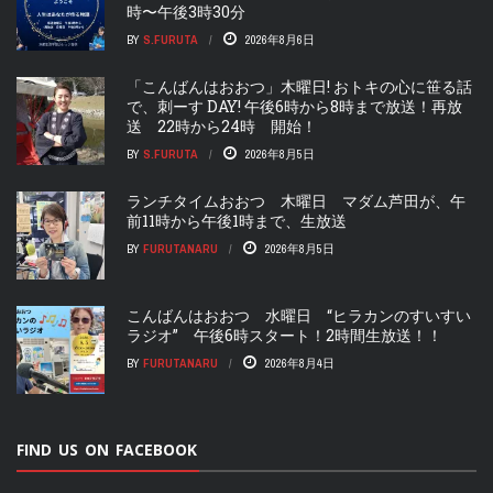
時〜午後3時30分
BY
S.FURUTA
2026年8月6日
「こんばんはおおつ」木曜日! おトキの心に笹る話
で、刺ーす DAY! 午後6時から8時まで放送！再放
送 22時から24時 開始！
BY
S.FURUTA
2026年8月5日
ランチタイムおおつ 木曜日 マダム芦田が、午
前11時から午後1時まで、生放送
BY
FURUTANARU
2026年8月5日
こんばんはおおつ 水曜日 “ヒラカンのすいすい
ラジオ” 午後6時スタート！2時間生放送！！
BY
FURUTANARU
2026年8月4日
FIND US ON FACEBOOK