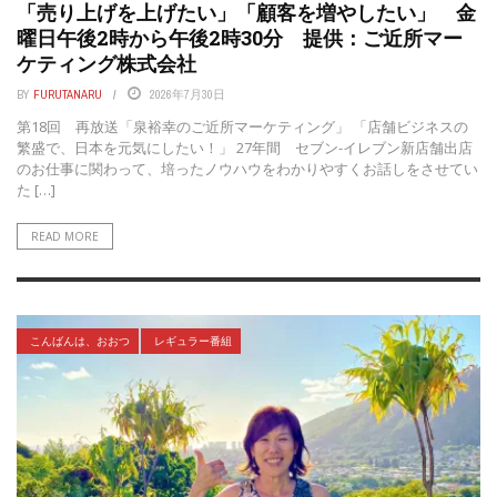
「売り上げを上げたい」「顧客を増やしたい」 金
曜日午後2時から午後2時30分 提供：ご近所マー
ケティング株式会社
BY
FURUTANARU
2026年7月30日
第18回 再放送「泉裕幸のご近所マーケティング」 「店舗ビジネスの
繁盛で、日本を元気にしたい！」 27年間 セブン-イレブン新店舗出店
のお仕事に関わって、培ったノウハウをわかりやすくお話しをさせてい
た […]
READ MORE
こんばんは、おおつ
レギュラー番組