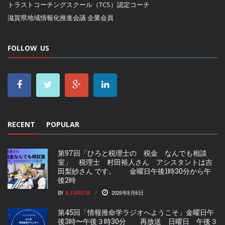
トラストコーチングスクール（TCS）認定コーチ
滋賀県地域情報化推進会議
企業会員
FOLLOW US
RECENT
POPULAR
第97回「ひろと税理士の 税金 なんでも相談
室」 税理士 村田裕人さん アシスタントは吉
田梨紗さん です。 金曜日午後1時30分から午
後2時
BY
S.FURUTA
2026年8月6日
第45回「情報推命学ラジオへようこそ」金曜日午
後3時〜午後３時30分 再放送 日曜日 午後３