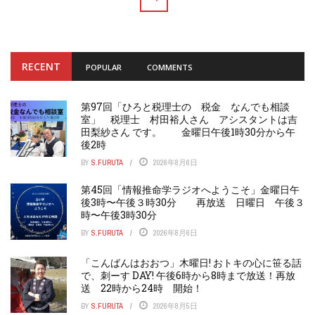
RECENT
POPULAR
COMMENTS
第97回「ひろと税理士の 税金 なんでも相談
室」 税理士 村田裕人さん アシスタントは吉
田梨紗さん です。 金曜日午後1時30分から午
後2時
BY
S.FURUTA
2026年8月6日
第45回「情報推命学ラジオへようこそ」金曜日午
後3時〜午後３時30分 再放送 日曜日 午後３
時〜午後3時30分
BY
S.FURUTA
2026年8月6日
「こんばんはおおつ」木曜日! おトキの心に笹る話
で、刺ーす DAY! 午後6時から8時まで放送！再放
送 22時から24時 開始！
BY
S.FURUTA
2026年8月5日