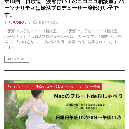
第18回 再放送 渡部けい子のニコニコ相談室」パ
ーソナリティは婚活プロデューサー渡部けい子で
す。
BY
FURUTANARU
2026年7月25日
「渡部けい子のニコニコ相談室」18 「渡部けい子のニコニコ相談室」
パーソナリティは婚活プロデューサー渡部けい子です。 1999年から横
浜で、人の縁を結ぶ、「結婚相談所 横浜Be婚」開業されています。
[…]
READ MORE
FM++(プラプラ）
MAOのフルートDEおしゃべり
レギュラー番組