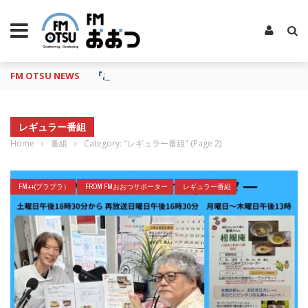
FM OTSU NEWS
『あの日の放送、もう一度聴きたいな…』にお応え！
レギュラー番組
Home
›
番組
›
Category: "レギュラー番組"
(Page 2)
FM++(プラプラ）
FROM FMおおつサポーター
レギュラー番組