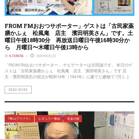
FROM FMおおつサポーター」ゲストは「古民家薬
膳かふぇ 松風庵 店主 濱田明英さん」です。土
曜日午後18時30分 再放送日曜日午後16時30分か
ら 月曜日〜木曜日午後13時から
BY
S.FURUTA
2026年8月1日
「FROM FMおおつサポーター」 ナビゲーターは古田誠です。 本日のゲ
ストは「古民家薬膳かふぇ 松風庵 店主 濱田明英さん」です 店
主・濱田明英氏の祖父が昭和16年（1941年）に建てた建物で 7月 […]
READ MORE
FM++(プラプラ）
レギュラー番組
音楽の館